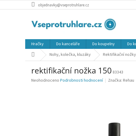
Přejít
objednavky@vseprotruhlare.cz
na
obsah
Hračky
Do kanceláře
Do koupelny
Do k
Domů
Nohy, kolečka, kluzáky
Rektifikační nožky
rektifikační nožka 150
83343
Průměrné
Neohodnoceno
Podrobnosti hodnocení
Značka:
Rehau
hodnocení
produktu
je
0,0
z
5
hvězdiček.