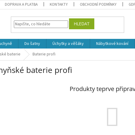
DOPRAVA A PLATBA
KONTAKTY
OBCHODNÍ PODMÍNKY
GD
HLEDAT
uchyně
Do šatny
Úchytky a věšáky
Nábytkové kování
ské baterie
Baterie profi
hyňské baterie profi
Produkty teprve připra