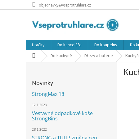
Přejít
objednavky@vseprotruhlare.cz
na
obsah
Hračky
Do kanceláře
Do koupelny
Do k
Domů
Do kuchyně
Dřezy a baterie
Kuchyň
P
Kuc
o
s
Novinky
t
r
StrongMax 18
a
n
12.1.2023
n
Vestavné odpadkové koše
StrongBins
í
p
28.1.2022
a
STRONG a TULIP změna cen