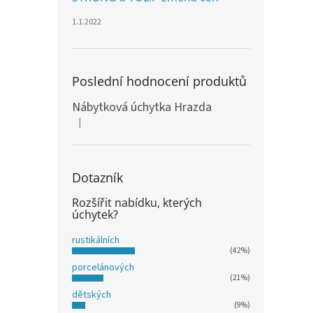
n
e
1.1.2022
l
Poslední hodnocení produktů
Nábytková úchytka Hrazda
|
Hodnocení produktu je 5 z 5 hvězdiček.
Dotazník
Rozšířit nabídku, kterých
úchytek?
rustikálních
(42%)
porcelánových
(21%)
dětských
(9%)