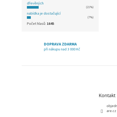
dřevěných
(21%)
nabídka je dostačující
(7%)
Počet hlasů:
1645
DOPRAVA ZDARMA
při nákupu nad 3 000 Kč
Z
á
p
a
t
Kontakt
í
objed
are.cz