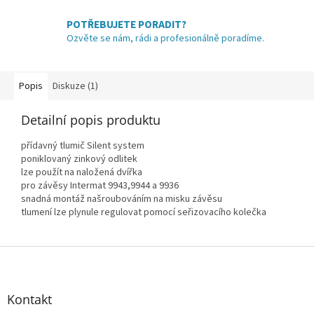
POTŘEBUJETE PORADIT?
Ozvěte se nám, rádi a profesionálně poradíme.
Popis
Diskuze (1)
Detailní popis produktu
přídavný tlumič Silent system
poniklovaný zinkový odlitek
lze použít na naložená dvířka
pro závěsy Intermat 9943,9944 a 9936
snadná montáž našroubováním na misku závěsu
tlumení lze plynule regulovat pomocí seřizovacího kolečka
Z
á
p
a
Kontakt