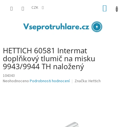
Přejít
NÁKUP
na
CZK
obsah
KOŠÍK
HETTICH 60581 Intermat
doplňkový tlumič na misku
9943/9944 TH naložený
104343
Průměrné
Neohodnoceno
Podrobnosti hodnocení
Značka:
Hettich
hodnocení
produktu
je
0,0
z
5
hvězdiček.