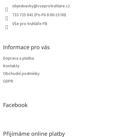
t
í
objednavky
@
vseprotruhlare.cz
733 725 841 (Po-Pá 8:00-15:00)
Vše pro truhláře FB
Informace pro vás
Doprava a platba
Kontakty
Obchodní podmínky
GDPR
Facebook
Přijímáme online platby