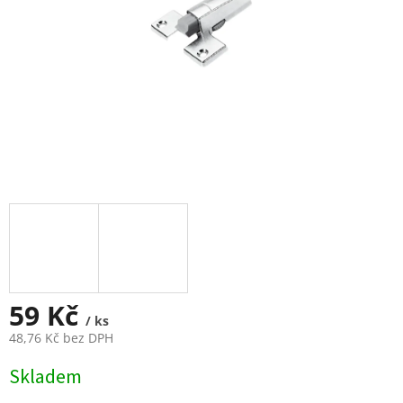
59 Kč
/ ks
48,76 Kč bez DPH
Měrná
Skladem
cena: