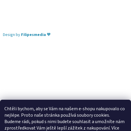
Design by
Filipesmedia
🧡
Chtěli bychom, aby se Vám na našem e-shopu nakupovalo co
nejlépe. Proto naše stránka používá soubory cookies.
Lekva nábytek
ubytování pod Pálavou
kování Tulip
Budeme rádi, pokud s nimi budete souhlasit a umožníte nám
úchytky Gamet
úchytky Siro
Blum - perfecting motion
zprostředkovat Vám ještě lepší zážitek z nakupování.
Více