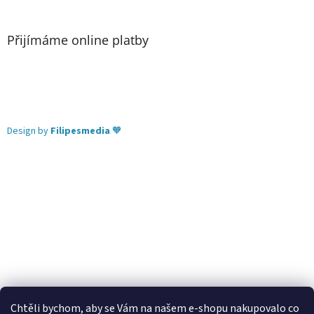
Přijímáme online platby
Design by
Filipesmedia
🧡
Chtěli bychom, aby se Vám na našem e-shopu nakupovalo co