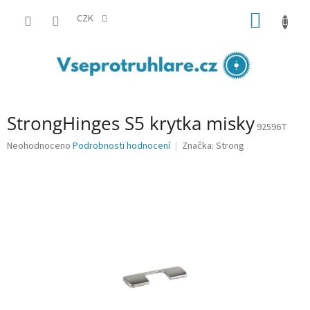
Přejít
NÁKUP
na
CZK
obsah
KOŠÍK
StrongHinges S5 krytka misky
92596T
Průměrné
Neohodnoceno
Podrobnosti hodnocení
Značka:
Strong
hodnocení
produktu
je
0,0
z
5
hvězdiček.