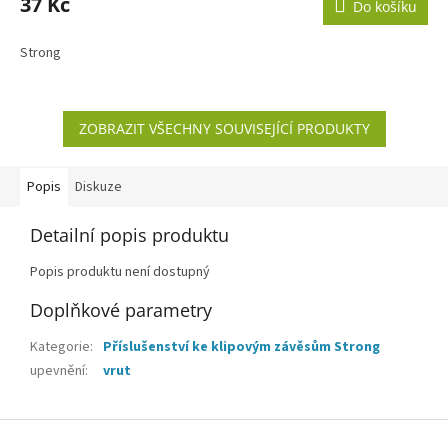
37 Kč
Do košíku
Strong
ZOBRAZIT VŠECHNY SOUVISEJÍCÍ PRODUKTY
Popis
Diskuze
Detailní popis produktu
Popis produktu není dostupný
Doplňkové parametry
Kategorie
:
Příslušenství ke klipovým závěsům Strong
upevnění
:
vrut
Z