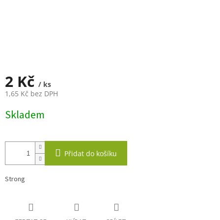
2 Kč
/ ks
1,65 Kč bez DPH
Měrná
Skladem
cena:
Přidat do košíku
Strong