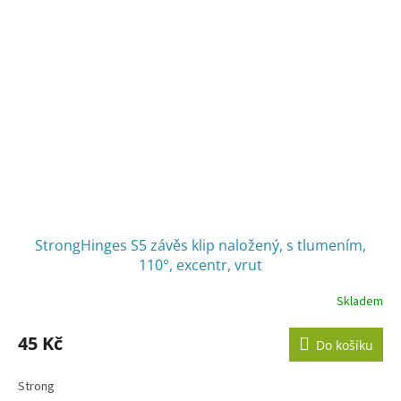
StrongHinges S5 závěs klip naložený, s tlumením,
110°, excentr, vrut
Skladem
45 Kč
Do košíku
Strong