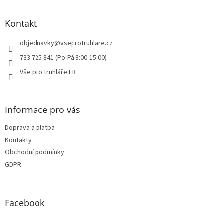
á
p
a
Kontakt
t
í
objednavky
@
vseprotruhlare.cz
733 725 841 (Po-Pá 8:00-15:00)
Vše pro truhláře FB
Informace pro vás
Doprava a platba
Kontakty
Obchodní podmínky
GDPR
Facebook