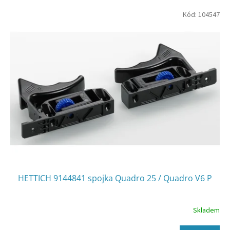
V
Kód:
104547
ý
p
i
s
p
r
o
d
u
k
t
ů
HETTICH 9144841 spojka Quadro 25 / Quadro V6 P
Skladem