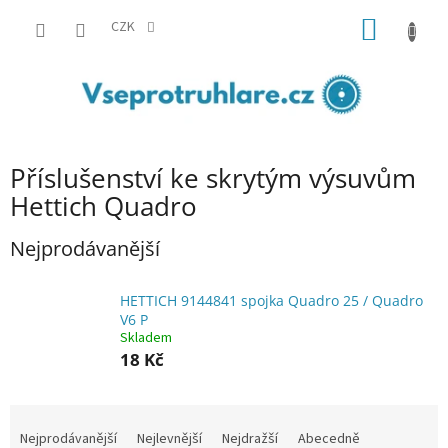
Přejít
NÁKUP
na
CZK
obsah
KOŠÍK
Příslušenství ke skrytým výsuvům
Hettich Quadro
Nejprodávanější
HETTICH 9144841 spojka Quadro 25 / Quadro
V6 P
Skladem
18 Kč
Ř
a
Nejprodávanější
Nejlevnější
Nejdražší
Abecedně