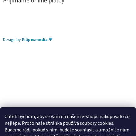
Přijímáme online platby
Design by
Filipesmedia
🧡
Chtěli bychom, aby se Vám na našem e-shopu nakupovalo co
nejlépe. Proto naše stránka používá soubory cookies.
Lekva nábytek
ubytování pod Pálavou
kování Tulip
Budeme rádi, pokud s nimi budete souhlasit a umožníte nám
úchytky Gamet
úchytky Siro
Blum - perfecting motion