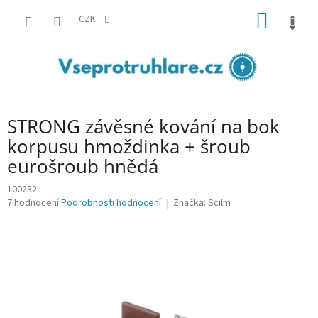
Přejít
NÁKUP
na
CZK
obsah
KOŠÍK
STRONG závěsné kování na bok
korpusu hmoždinka + šroub
eurošroub hnědá
100232
Průměrné
7 hodnocení
Podrobnosti hodnocení
Značka:
Scilm
hodnocení
produktu
je
3,9
z
5
hvězdiček.