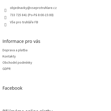
t
í
objednavky
@
vseprotruhlare.cz
733 725 841 (Po-Pá 8:00-15:00)
Vše pro truhláře FB
Informace pro vás
Doprava a platba
Kontakty
Obchodní podmínky
GDPR
Facebook