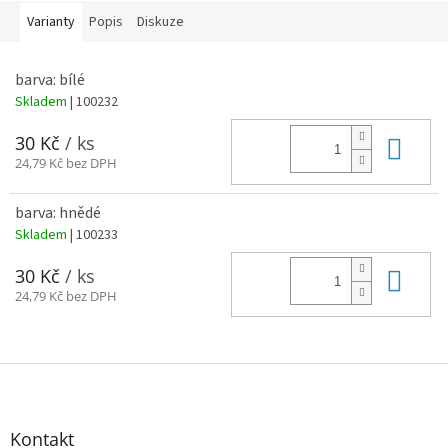
Varianty
Popis
Diskuze
barva: bílé
Skladem
| 100232
Do 
30 Kč
/ ks
24,79 Kč bez DPH
barva: hnědé
Skladem
| 100233
Do 
30 Kč
/ ks
24,79 Kč bez DPH
Z
á
p
a
Kontakt