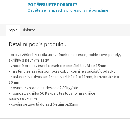
POTŘEBUJETE PORADIT?
Ozvěte se nám, rádi a profesionálně poradíme.
Popis
Diskuze
Detailní popis produktu
- pro zavěšení zrcadla upevněného na desce, pohledové panely,
skříňky s pevnými zády
- vhodné pro zavěšení desek o minimální tloušťce 15mm
- na stěnu se zavěsí pomocí skoby, která je součástí dodávky
- nastavení ve dvou směrech: vertikálně o 11mm, horizontálně o
10mm
- nosnost: zrcadlo na desce až 80kg/pár
- nosnost: skříňka 50 Kg/pár, testováno na skříňce
600x600x250mm
- kování se zavrtá do zad (vrtání pr.35mm)
Z
á