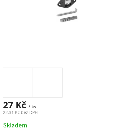
27 Kč
/ ks
22,31 Kč bez DPH
Měrná
Skladem
cena: