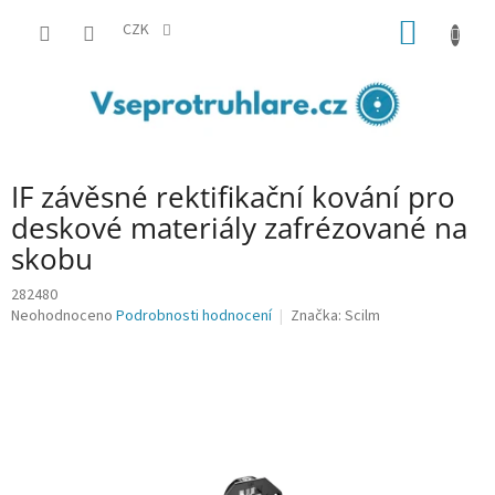
Přejít
NÁKUP
na
CZK
obsah
KOŠÍK
IF závěsné rektifikační kování pro
deskové materiály zafrézované na
skobu
282480
Průměrné
Neohodnoceno
Podrobnosti hodnocení
Značka:
Scilm
hodnocení
produktu
je
0,0
z
5
hvězdiček.