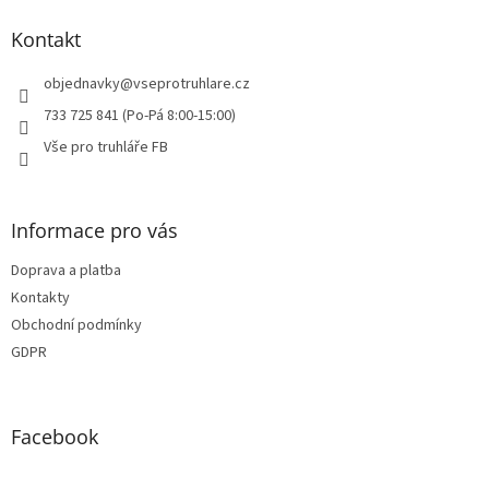
p
a
Kontakt
t
í
objednavky
@
vseprotruhlare.cz
733 725 841 (Po-Pá 8:00-15:00)
Vše pro truhláře FB
Informace pro vás
Doprava a platba
Kontakty
Obchodní podmínky
GDPR
Facebook