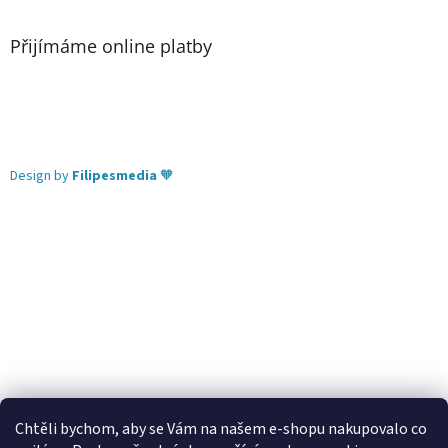
Přijímáme online platby
Design by
Filipesmedia
🧡
Chtěli bychom, aby se Vám na našem e-shopu nakupovalo co