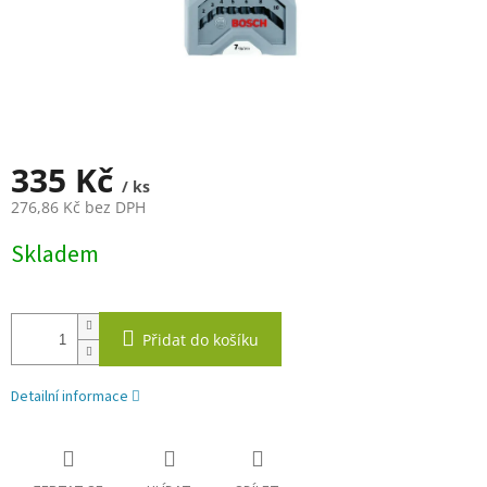
335 Kč
/ ks
276,86 Kč bez DPH
Měrná
Skladem
cena:
Přidat do košíku
Detailní informace