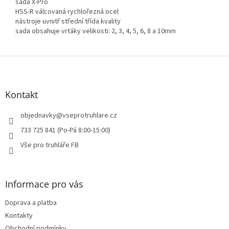
sada X-Pro
HSS-R válcovaná rychlořezná ocel
nástroje uvnitř střední třída kvality
sada obsahuje vrtáky velikosti: 2, 3, 4, 5, 6, 8 a 10mm
Z
á
p
a
Kontakt
t
í
objednavky
@
vseprotruhlare.cz
733 725 841 (Po-Pá 8:00-15:00)
Vše pro truhláře FB
Informace pro vás
Doprava a platba
Kontakty
Obchodní podmínky