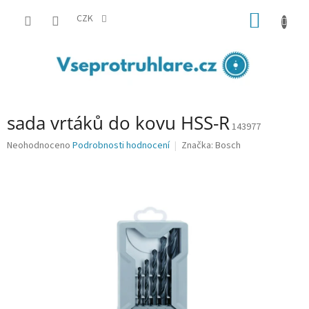
Přejít
NÁKUP
na
CZK
obsah
KOŠÍK
sada vrtáků do kovu HSS-R
143977
Průměrné
Neohodnoceno
Podrobnosti hodnocení
Značka:
Bosch
hodnocení
produktu
je
0,0
z
5
hvězdiček.