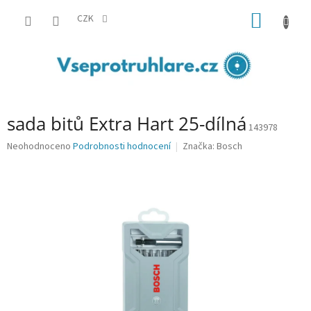
Přejít
NÁKUP
na
CZK
obsah
KOŠÍK
sada bitů Extra Hart 25-dílná
143978
Průměrné
Neohodnoceno
Podrobnosti hodnocení
Značka:
Bosch
hodnocení
produktu
je
0,0
z
5
hvězdiček.