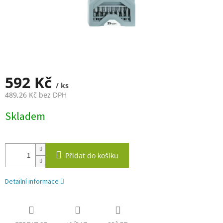
592 Kč
/ ks
489,26 Kč bez DPH
Měrná
Skladem
cena:
Přidat do košíku
Detailní informace