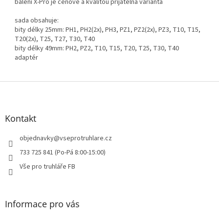
balení X-Pro je cenově a kvalitou přijatelná varianta
sada obsahuje:
bity délky 25mm: PH1, PH2(2x), PH3, PZ1, PZ2(2x), PZ3, T10, T15,
T20(2x), T25, T27, T30, T40
bity délky 49mm: PH2, PZ2, T10, T15, T20, T25, T30, T40
adaptér
Z
á
p
a
Kontakt
t
í
objednavky
@
vseprotruhlare.cz
733 725 841 (Po-Pá 8:00-15:00)
Vše pro truhláře FB
Informace pro vás