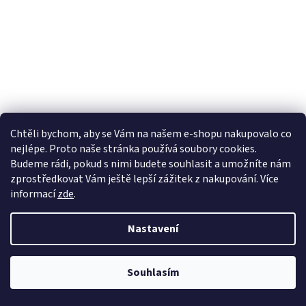
Chtěli bychom, aby se Vám na našem e-shopu nakupovalo co
nejlépe. Proto naše stránka používá soubory cookies.
Lekva nábytek
ubytování pod Pálavou
kování Tulip
Budeme rádi, pokud s nimi budete souhlasit a umožníte nám
úchytky Gamet
úchytky Siro
Blum - perfecting motion
zprostředkovat Vám ještě lepší zážitek z nakupování.
Více
informací
zde
.
Nastavení
Vytvořil Shoptet
Souhlasím
Copyright 2026
Vše pro truhláře.cz
. Všechna práva vyhrazena.