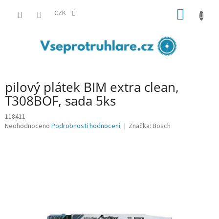
Přejít
NÁKUP
na
CZK
obsah
KOŠÍK
pilový plátek BIM extra clean,
T308BOF, sada 5ks
118411
Průměrné
Neohodnoceno
Podrobnosti hodnocení
Značka:
Bosch
hodnocení
produktu
je
0,0
z
5
hvězdiček.