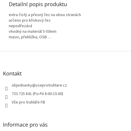
Detailní popis produktu
extra čistý a přesný řez na obou stranách
určeno pro křivkový řez
nepodřezává
vhodný na materiál 5-50mm
masiv, překližka, OSB …
Z
á
p
a
Kontakt
t
í
objednavky
@
vseprotruhlare.cz
733 725 841 (Po-Pá 8:00-15:00)
Vše pro truhláře FB
Informace pro vás