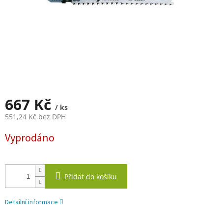
667 Kč
/ ks
551,24 Kč bez DPH
Měrná
Vyprodáno
cena:
Přidat do košíku
Detailní informace