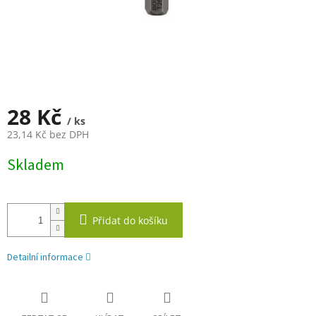
28 Kč
/ ks
23,14 Kč bez DPH
Měrná
Skladem
cena:
Přidat do košíku
Detailní informace