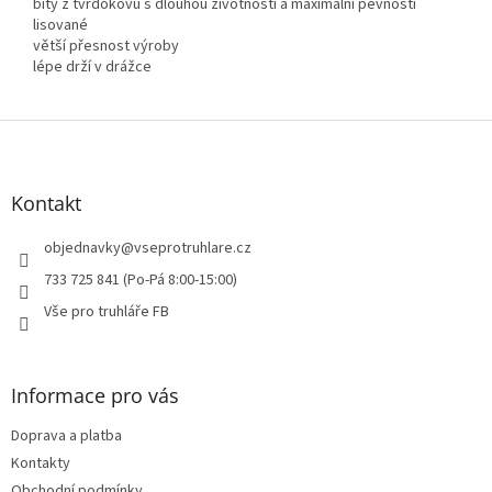
bity z tvrdokovu s dlouhou životností a maximální pevností
lisované
větší přesnost výroby
lépe drží v drážce
Z
á
p
a
Kontakt
t
í
objednavky
@
vseprotruhlare.cz
733 725 841 (Po-Pá 8:00-15:00)
Vše pro truhláře FB
Informace pro vás
Doprava a platba
Kontakty
Obchodní podmínky