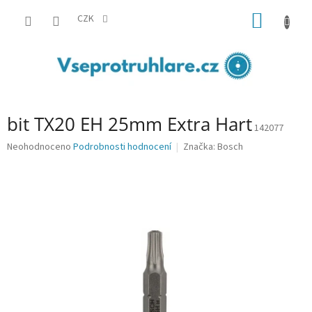
Přejít
NÁKUP
na
CZK
obsah
KOŠÍK
bit TX20 EH 25mm Extra Hart
142077
Průměrné
Neohodnoceno
Podrobnosti hodnocení
Značka:
Bosch
hodnocení
produktu
je
0,0
z
5
hvězdiček.