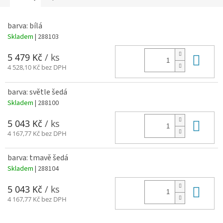
barva: bílá
Skladem
| 288103
Do 
5 479 Kč
/ ks
4 528,10 Kč bez DPH
barva: světle šedá
Skladem
| 288100
Do 
5 043 Kč
/ ks
4 167,77 Kč bez DPH
barva: tmavě šedá
Skladem
| 288104
Do 
5 043 Kč
/ ks
4 167,77 Kč bez DPH