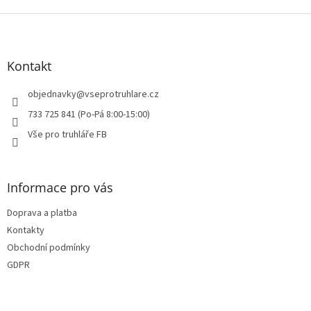
Z
á
p
a
Kontakt
t
í
objednavky
@
vseprotruhlare.cz
733 725 841 (Po-Pá 8:00-15:00)
Vše pro truhláře FB
Informace pro vás
Doprava a platba
Kontakty
Obchodní podmínky
GDPR