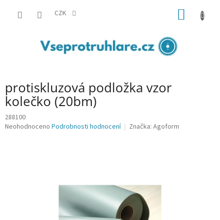
Přejít
NÁKUP
na
CZK
obsah
KOŠÍK
protiskluzová podložka vzor
kolečko (20bm)
288100
Průměrné
Neohodnoceno
Podrobnosti hodnocení
Značka:
Agoform
hodnocení
produktu
je
0,0
z
5
hvězdiček.