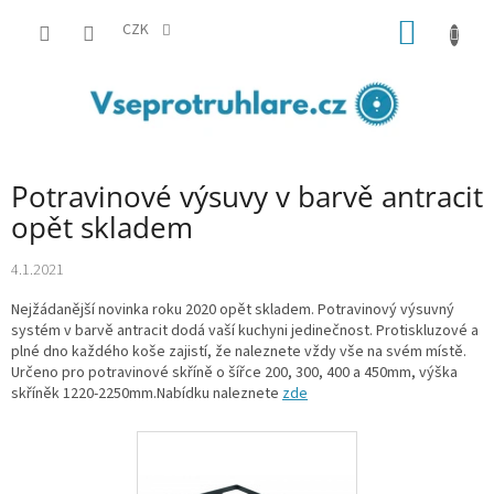
Přejít
NÁKUP
na
CZK
obsah
KOŠÍK
Potravinové výsuvy v barvě antracit
opět skladem
4.1.2021
Nejžádanější novinka roku 2020 opět skladem. Potravinový výsuvný
systém v barvě antracit dodá vaší kuchyni jedinečnost. Protiskluzové a
plné dno každého koše zajistí, že naleznete vždy vše na svém místě.
Určeno pro potravinové skříně o šířce 200, 300, 400 a 450mm, výška
skříněk 1220-2250mm.Nabídku naleznete
zde