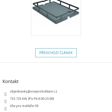
PŘEDCHOZÍ ČLÁNEK
Z
á
p
a
Kontakt
t
í
objednavky
@
vseprotruhlare.cz
733 725 841 (Po-Pá 8:00-15:00)
Vše pro truhláře FB