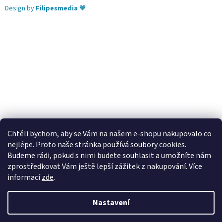
Design by
Filipesmedia
🧡
Chtěli bychom, aby se Vám na našem e-shopu nakupovalo co
nejlépe. Proto naše stránka používá soubory cookies.
Lekva nábytek
ubytování pod Pálavou
kování Tulip
Budeme rádi, pokud s nimi budete souhlasit a umožníte nám
úchytky Gamet
úchytky Siro
Blum - perfecting motion
zprostředkovat Vám ještě lepší zážitek z nakupování.
Více
informací
zde
.
Nastavení
Vytvořil Shoptet