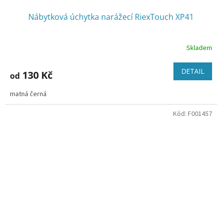
Nábytková úchytka narážecí RiexTouch XP41
Skladem
DETAIL
130 Kč
od
matná černá
Kód:
F001457