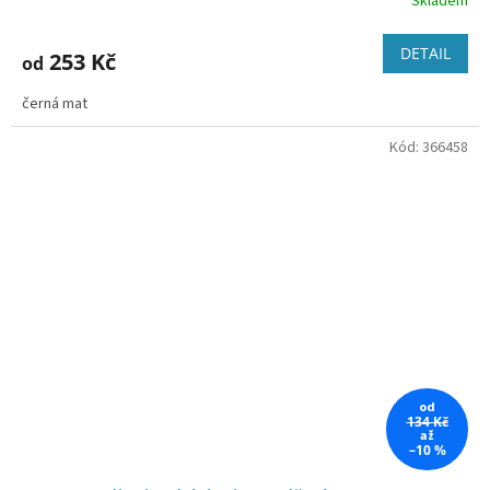
Skladem
DETAIL
253 Kč
od
černá mat
Kód:
366458
od
134 Kč
až
–10 %