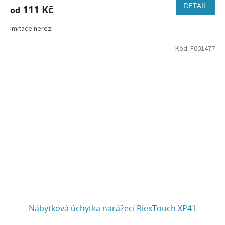
DETAIL
111 Kč
od
imitace nerezi
Kód:
F001477
Nábytková úchytka narážecí RiexTouch XP41