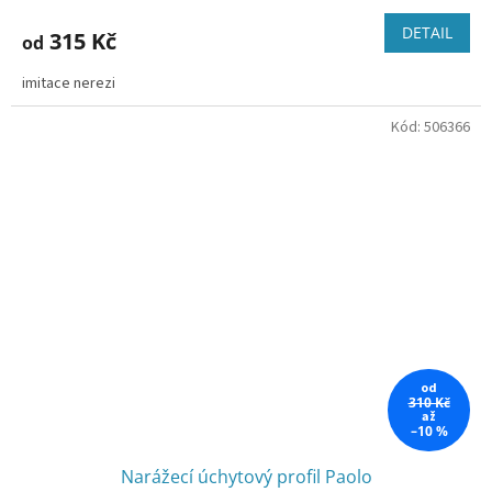
DETAIL
315 Kč
od
imitace nerezi
Kód:
506366
od
310 Kč
až
–10 %
Narážecí úchytový profil Paolo