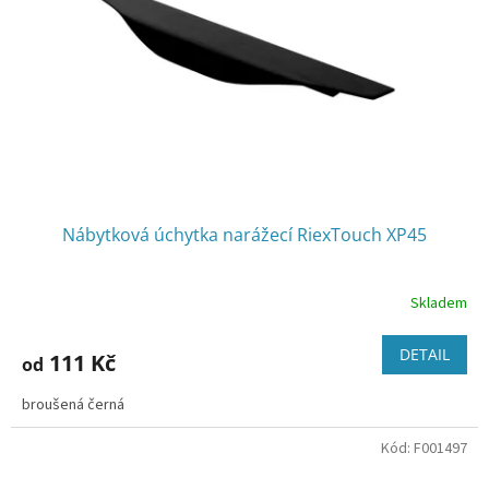
r
o
d
u
k
t
ů
Nábytková úchytka narážecí RiexTouch XP45
Skladem
DETAIL
111 Kč
od
broušená černá
Kód:
F001497