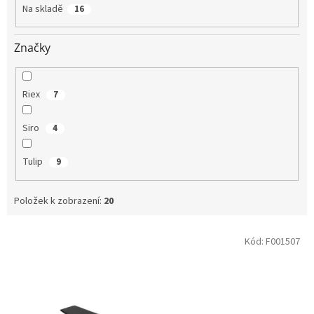
t
Na skladě
16
ů
Značky
Riex
7
Siro
4
Tulip
9
Položek k zobrazení:
20
V
Kód:
F001507
ý
p
i
s
p