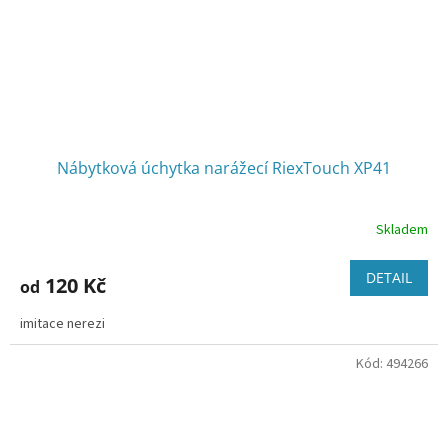
Nábytková úchytka narážecí RiexTouch XP41
Skladem
DETAIL
120 Kč
od
imitace nerezi
Kód:
494266