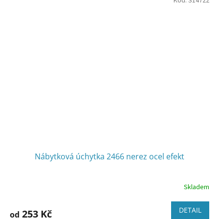
Kód:
S14722
Nábytková úchytka 2466 nerez ocel efekt
Skladem
DETAIL
253 Kč
od