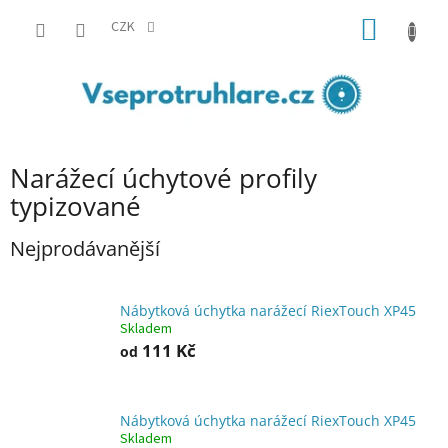
Přejít
NÁKUP
na
CZK
obsah
KOŠÍK
Narážecí úchytové profily
typizované
Nejprodávanější
Nábytková úchytka narážecí RiexTouch XP45
Skladem
111 Kč
od
Nábytková úchytka narážecí RiexTouch XP45
Skladem