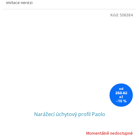
imitace nerezi
Kód:
506384
od
350 Kč
až
–10 %
Narážecí úchytový profil Paolo
Momentálně nedostupné