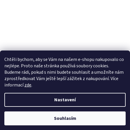
Chtěli bychom, aby se Vám na našem e-shopu nakupovalo co
nejlépe. Proto naše stránka používá soubory cookies.
Lekva nábytek
ubytování pod Pálavou
kování Tulip
Budeme rádi, pokud s nimi budete souhlasit a umožníte nám
úchytky Gamet
úchytky Siro
Blum - perfecting motion
zprostředkovat Vám ještě lepší zážitek z nakupování.
Více
informací
zde
.
Nastavení
Vytvořil Shoptet
Souhlasím
Copyright 2026
Vše pro truhláře.cz
. Všechna práva vyhrazena.