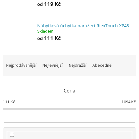
119 Kč
od
Nábytková úchytka narážecí RiexTouch XP45
Skladem
111 Kč
od
Ř
a
Nejprodávanější
Nejlevnější
Nejdražší
Abecedně
z
e
n
Cena
í
p
111
Kč
1094
Kč
r
o
d
u
k