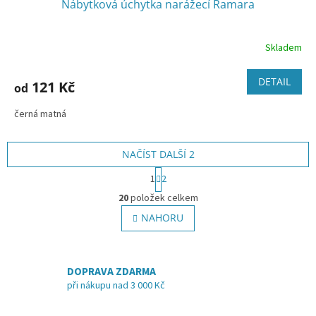
Nábytková úchytka narážecí Ramara
Skladem
DETAIL
121 Kč
od
černá matná
NAČÍST DALŠÍ 2
S
1
2
t
O
r
20
položek celkem
v
á
l
NAHORU
n
á
k
o
d
v
a
á
DOPRAVA ZDARMA
c
n
í
při nákupu nad 3 000 Kč
í
p
r