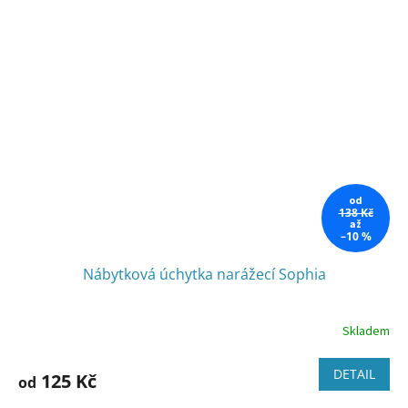
od
138 Kč
až
–10 %
Nábytková úchytka narážecí Sophia
Skladem
DETAIL
125 Kč
od