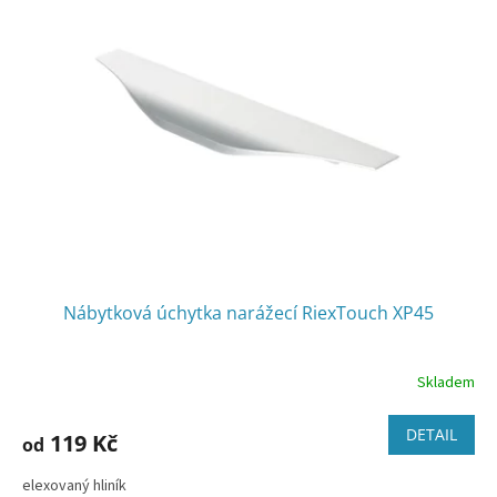
Nábytková úchytka narážecí RiexTouch XP45
Skladem
DETAIL
119 Kč
od
elexovaný hliník