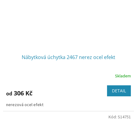
Nábytková úchytka 2467 nerez ocel efekt
Skladem
DETAIL
306 Kč
od
nerezová ocel efekt
Kód:
S14751