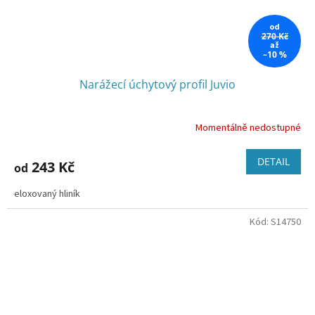
od
270 Kč
až
–10 %
Narážecí úchytový profil Juvio
Momentálně nedostupné
DETAIL
243 Kč
od
eloxovaný hliník
Kód:
S14750