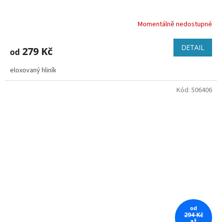
Momentálně nedostupné
DETAIL
279 Kč
od
eloxovaný hliník
Kód:
506406
od
294 Kč
až