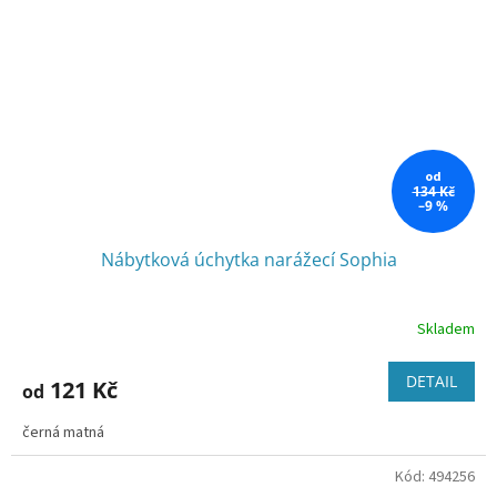
od
134 Kč
–9 %
Nábytková úchytka narážecí Sophia
Skladem
DETAIL
121 Kč
od
černá matná
Kód:
494256