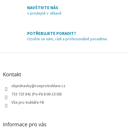
v
NAVŠTIVTE NÁS
k
v prodejně v Jihlavě
y
v
ý
p
POTŘEBUJETE PORADIT?
i
Ozvěte se nám, rádi a profesionálně poradíme.
s
u
Z
á
p
a
Kontakt
t
í
objednavky
@
vseprotruhlare.cz
733 725 841 (Po-Pá 8:00-15:00)
Vše pro truhláře FB
Informace pro vás