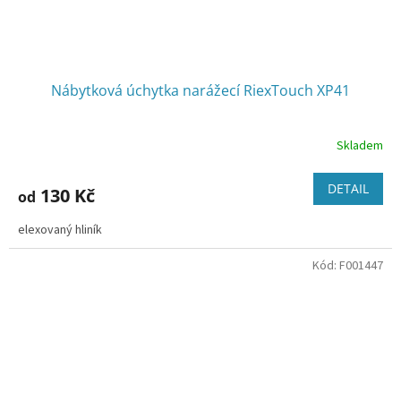
Nábytková úchytka narážecí RiexTouch XP41
Skladem
DETAIL
130 Kč
od
elexovaný hliník
Kód:
F001447