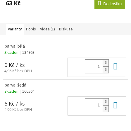
63 Kč
Do košíku
Varianty
Popis
Videa (1)
Diskuze
barva: bílá
Skladem
| 134963
Do 
6 Kč
/ ks
4,96 Kč bez DPH
barva: šedá
Skladem
| 160564
Do 
6 Kč
/ ks
4,96 Kč bez DPH