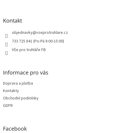
Z
á
p
a
Kontakt
t
í
objednavky
@
vseprotruhlare.cz
733 725 841 (Po-Pá 8:00-15:00)
Vše pro truhláře FB
Informace pro vás
Doprava a platba
Kontakty
Obchodní podmínky
GDPR
Facebook