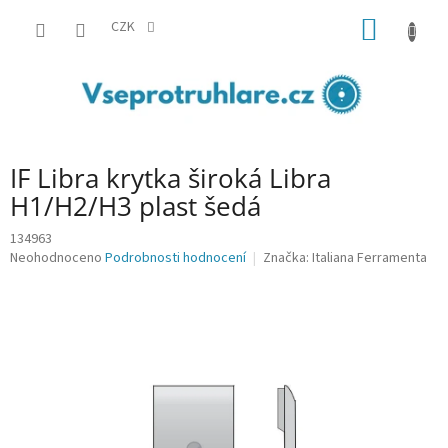
Přejít
NÁKUP
na
CZK
obsah
KOŠÍK
IF Libra krytka široká Libra
H1/H2/H3 plast šedá
134963
Průměrné
Neohodnoceno
Podrobnosti hodnocení
Značka:
Italiana Ferramenta
hodnocení
produktu
je
0,0
z
5
hvězdiček.