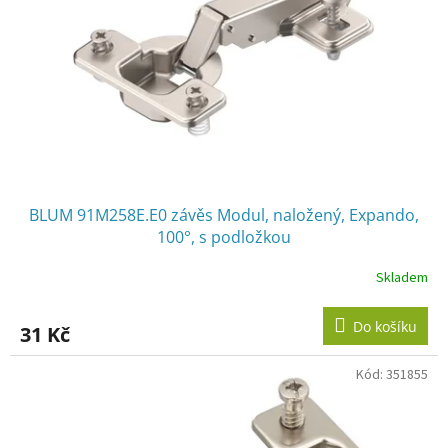
r
o
d
u
k
t
ů
BLUM 91M258E.E0 závěs Modul, naložený, Expando,
100°, s podložkou
Skladem
Do košíku
31 Kč
Kód:
351855