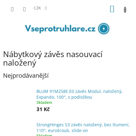
Přejít
NÁKUP
na
CZK
obsah
KOŠÍK
Nábytkový závěs nasouvací
naložený
Nejprodávanější
BLUM 91M258E.E0 závěs Modul, naložený,
Expando, 100°, s podložkou
Skladem
31 Kč
StrongHinges S3 závěs naložený, bez tlumení,
110°, eurošroub, slide-on