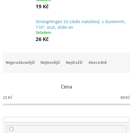
Skladem
19 Kč
StrongHinges S3 závěs naložený, s tlumením,
110°, vrut, slide-on
Skladem
26 Kč
Ř
a
Nejprodávanější
Nejlevnější
Nejdražší
Abecedně
z
e
n
Cena
í
p
15
Kč
80
Kč
r
o
d
u
k