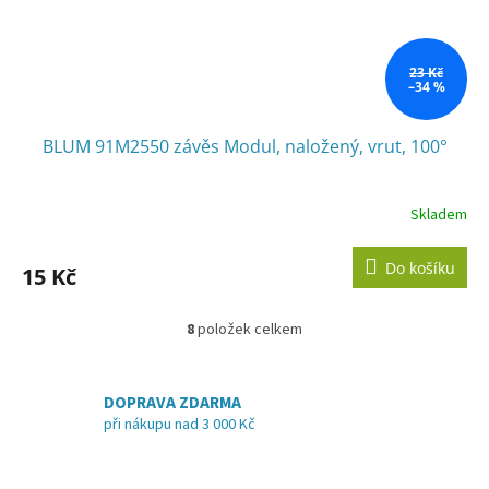
23 Kč
–34 %
BLUM 91M2550 závěs Modul, naložený, vrut, 100°
Skladem
Do košíku
15 Kč
8
položek celkem
O
v
l
á
DOPRAVA ZDARMA
d
při nákupu nad 3 000 Kč
a
c
í