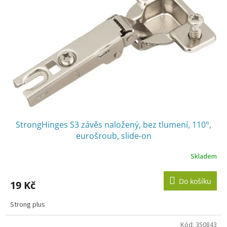
StrongHinges S3 závěs naložený, bez tlumení, 110°,
eurošroub, slide-on
Skladem
Do košíku
19 Kč
Strong plus
Kód:
350843