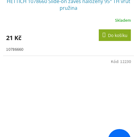
HETTICH 1078660 Slide-on závěs naložený 95° TH vrut
pružina
Skladem
Do košíku
21 Kč
10786660
Kód:
12230