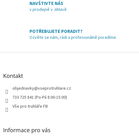
NAVŠTIVTE NÁS
p
v prodejně v Jihlavě
r
v
k
y
POTŘEBUJETE PORADIT?
v
Ozvěte se nám, rádi a profesionálně poradíme.
ý
p
i
Z
s
á
u
p
a
Kontakt
t
í
objednavky
@
vseprotruhlare.cz
733 725 841 (Po-Pá 8:00-15:00)
Vše pro truhláře FB
Informace pro vás