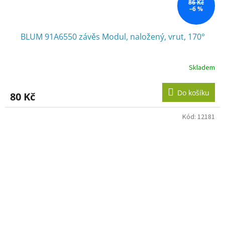
86 Kč
–6 %
BLUM 91A6550 závěs Modul, naložený, vrut, 170°
Skladem
Do košíku
80 Kč
Kód:
12181