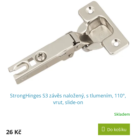
StrongHinges S3 závěs naložený, s tlumením, 110°,
vrut, slide-on
Skladem
Do košíku
26 Kč