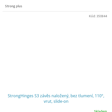
Strong plus
Kód:
350844
StrongHinges S3 závěs naložený, bez tlumení, 110°,
vrut, slide-on
Skladem