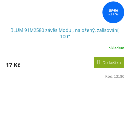
27 Kč
–37 %
BLUM 91M2580 závěs Modul, naložený, zalisování,
100°
Skladem
Do košíku
17 Kč
Kód:
12180