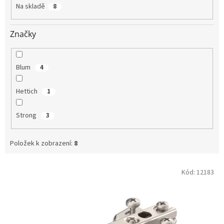
t
Na skladě
8
ů
Značky
Blum
4
Hettich
1
Strong
3
Položek k zobrazení:
8
V
Kód:
12183
ý
p
i
s
p