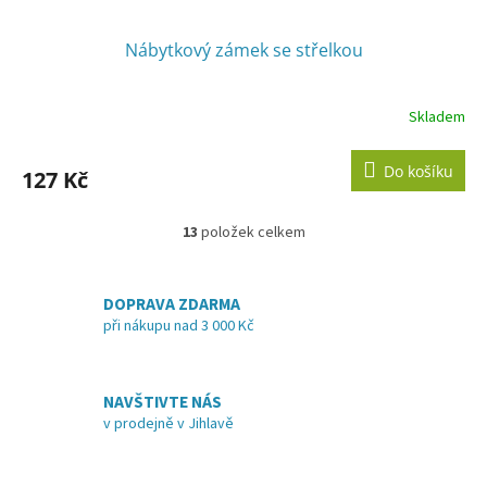
Nábytkový zámek se střelkou
Skladem
Do košíku
127 Kč
13
položek celkem
O
v
l
á
DOPRAVA ZDARMA
d
při nákupu nad 3 000 Kč
a
c
í
NAVŠTIVTE NÁS
p
v prodejně v Jihlavě
r
v
k