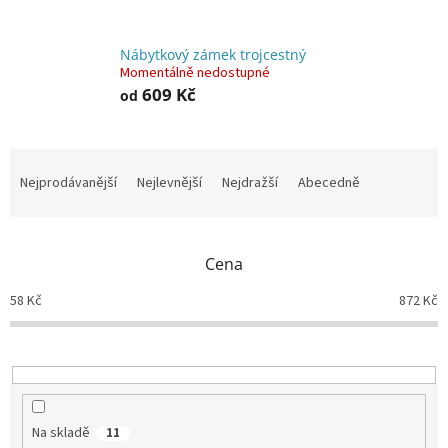
Nábytkový zámek trojcestný
Momentálně nedostupné
609 Kč
od
Ř
a
Nejprodávanější
Nejlevnější
Nejdražší
Abecedně
z
e
n
Cena
í
p
58
Kč
872
Kč
r
o
d
u
k
t
Na skladě
11
ů