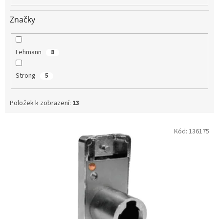
Značky
Lehmann
8
Strong
5
Položek k zobrazení:
13
V
Kód:
136175
ý
p
i
s
p
r
o
d