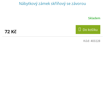
Nábytkový zámek skříňový se závorou
Skladem
Do košíku
72 Kč
Kód:
403228