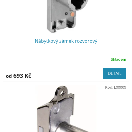
u
k
t
ů
Nábytkový zámek rozvorový
Skladem
Průměrné
hodnocení
produktu
DETAIL
693 Kč
od
je
3,0
Kód:
L00009
z
5
hvězdiček.