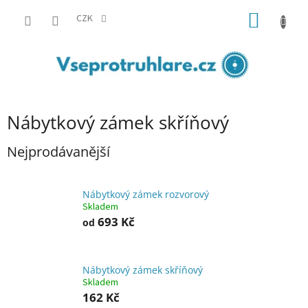
Přejít
NÁKUP
na
CZK
obsah
KOŠÍK
Nábytkový zámek skříňový
Nejprodávanější
Nábytkový zámek rozvorový
Skladem
693 Kč
od
Nábytkový zámek skříňový
Skladem
162 Kč