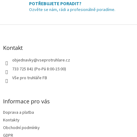
y
POTŘEBUJETE PORADIT?
v
Ozvěte se nám, rádi a profesionálně poradíme.
ý
p
i
Z
s
á
u
p
a
Kontakt
t
í
objednavky
@
vseprotruhlare.cz
733 725 841 (Po-Pá 8:00-15:00)
Vše pro truhláře FB
Informace pro vás
Doprava a platba
Kontakty
Obchodní podmínky
GDPR