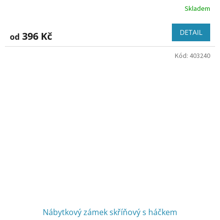
Skladem
Průměrné
hodnocení
produktu
DETAIL
396 Kč
od
je
2,5
Kód:
403240
z
5
hvězdiček.
Nábytkový zámek skříňový s háčkem