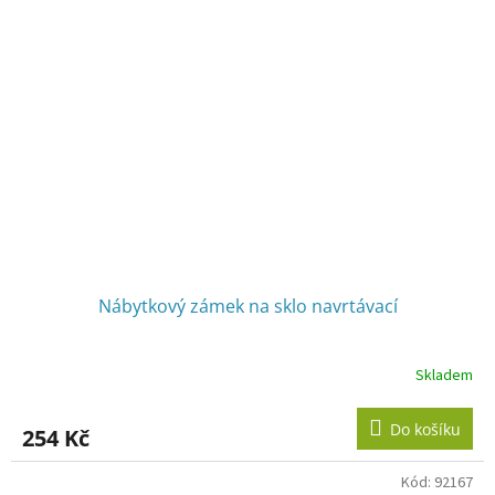
Nábytkový zámek na sklo navrtávací
Skladem
Průměrné
hodnocení
produktu
Do košíku
254 Kč
je
5,0
z
Kód:
92167