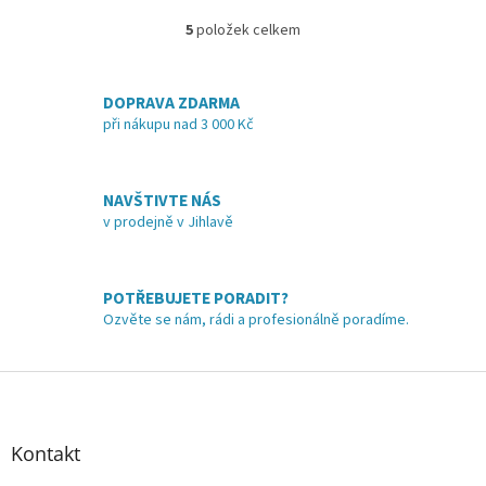
5
položek celkem
O
v
l
á
DOPRAVA ZDARMA
d
při nákupu nad 3 000 Kč
a
c
í
NAVŠTIVTE NÁS
p
v prodejně v Jihlavě
r
v
k
y
POTŘEBUJETE PORADIT?
v
Ozvěte se nám, rádi a profesionálně poradíme.
ý
p
i
Z
s
á
u
p
a
Kontakt
t