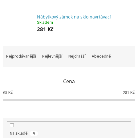
Nábytkový zámek na sklo navrtávací
Skladem
281 Kč
Ř
a
Nejprodávanější
Nejlevnější
Nejdražší
Abecedně
z
e
n
Cena
í
p
65
Kč
281
Kč
r
o
d
u
k
t
Na skladě
4
ů