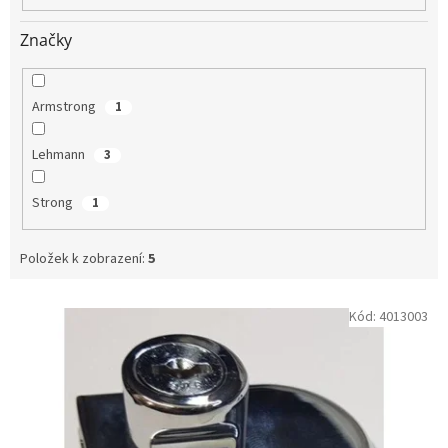
Značky
Armstrong
1
Lehmann
3
Strong
1
Položek k zobrazení:
5
V
Kód:
4013003
ý
p
i
s
p
r