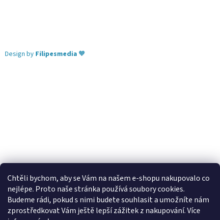
Design by
Filipesmedia
🧡
Chtěli bychom, aby se Vám na našem e-shopu nakupovalo co
nejlépe. Proto naše stránka používá soubory cookies.
Lekva nábytek
ubytování pod Pálavou
kování Tulip
Budeme rádi, pokud s nimi budete souhlasit a umožníte nám
úchytky Gamet
úchytky Siro
Blum - perfecting motion
zprostředkovat Vám ještě lepší zážitek z nakupování.
Více