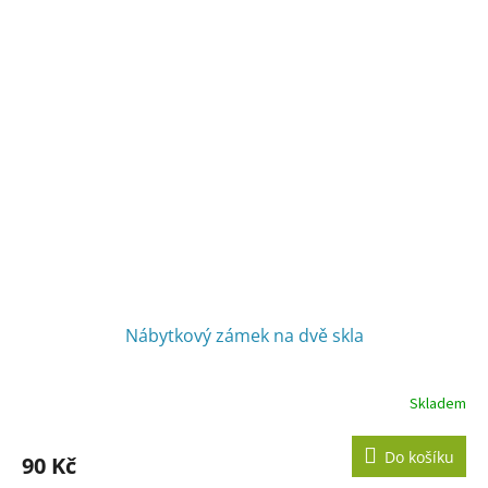
5
hvězdiček.
Nábytkový zámek na dvě skla
Skladem
Do košíku
90 Kč