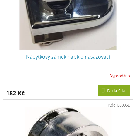
o
d
u
k
t
ů
Nábytkový zámek na sklo nasazovací
Vyprodáno
Do košíku
182 Kč
Kód:
L00051