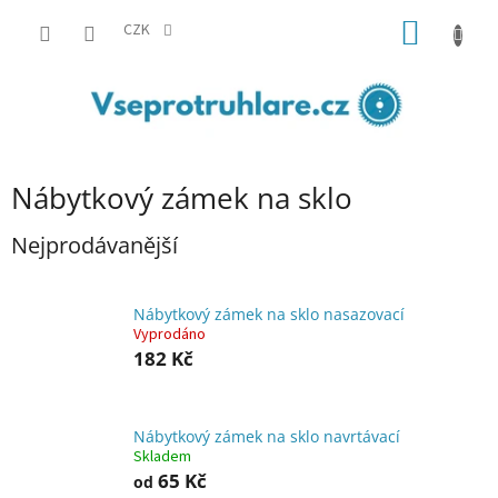
Přejít
NÁKUP
na
CZK
obsah
KOŠÍK
Nábytkový zámek na sklo
Nejprodávanější
Nábytkový zámek na sklo nasazovací
Vyprodáno
182 Kč
Nábytkový zámek na sklo navrtávací
Skladem
65 Kč
od