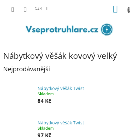
Přejít
NÁKUP
na
CZK
obsah
KOŠÍK
Nábytkový věšák kovový velký
Nejprodávanější
Nábytkový věšák Twist
Skladem
84 Kč
Nábytkový věšák Twist
Skladem
97 Kč