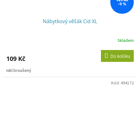
–9 %
Nábytkový věšák Cid XL
Skladem
Do košíku
109 Kč
nikl broušený
Kód:
494172