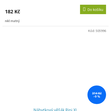
Do košíku
182 Kč
nikl matný
Kód:
505996
314 Kč
–9 %
Nábytkový věšák Rini XL