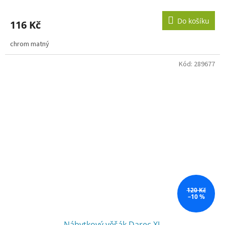
Do košíku
116 Kč
chrom matný
Kód:
289677
120 Kč
–10 %
Nábytkový věšák Darec XL