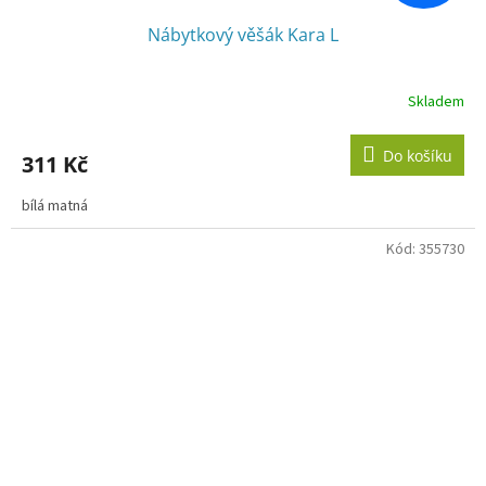
Nábytkový věšák Kara L
Skladem
Do košíku
311 Kč
bílá matná
Kód:
355730