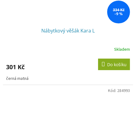
334 Kč
–9 %
Nábytkový věšák Kara L
Skladem
Do košíku
301 Kč
černá matná
Kód:
284993