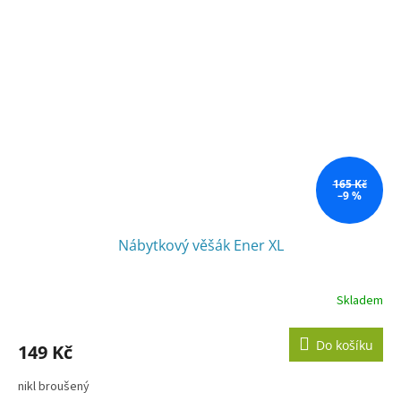
165 Kč
–9 %
Nábytkový věšák Ener XL
Skladem
Do košíku
149 Kč
nikl broušený