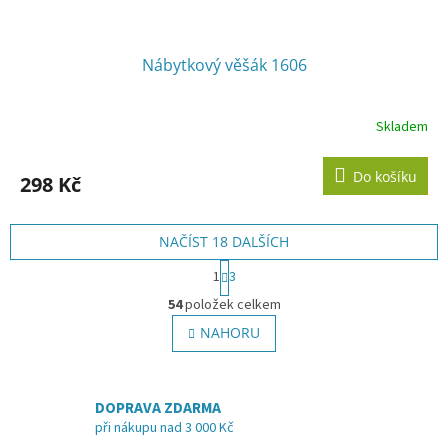
Nábytkový věšák 1606
Skladem
Do košíku
298 Kč
NAČÍST 18 DALŠÍCH
S
1
3
t
O
r
54
položek celkem
v
á
l
NAHORU
n
á
k
o
d
v
a
á
DOPRAVA ZDARMA
c
n
í
při nákupu nad 3 000 Kč
í
p