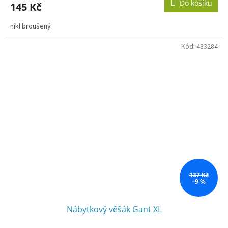
Do košíku
145 Kč
nikl broušený
Kód:
483284
137 Kč
–9 %
Nábytkový věšák Gant XL