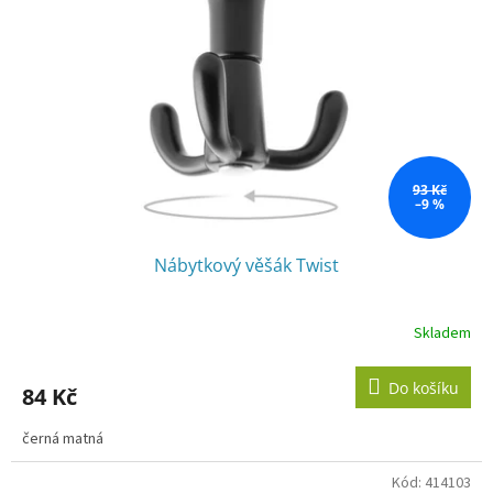
s
p
r
o
d
u
k
t
ů
93 Kč
–9 %
Nábytkový věšák Twist
Skladem
Do košíku
84 Kč
černá matná
Kód:
414103