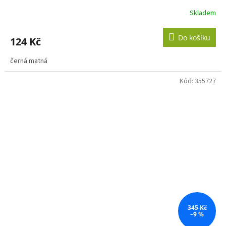
Skladem
Do košíku
124 Kč
černá matná
Kód:
355727
345 Kč
–9 %