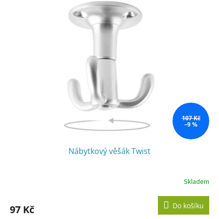
107 Kč
–9 %
Nábytkový věšák Twist
Skladem
Do košíku
97 Kč