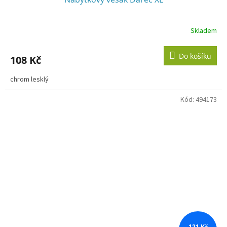
Skladem
Do košíku
108 Kč
chrom lesklý
Kód:
494173
121 Kč