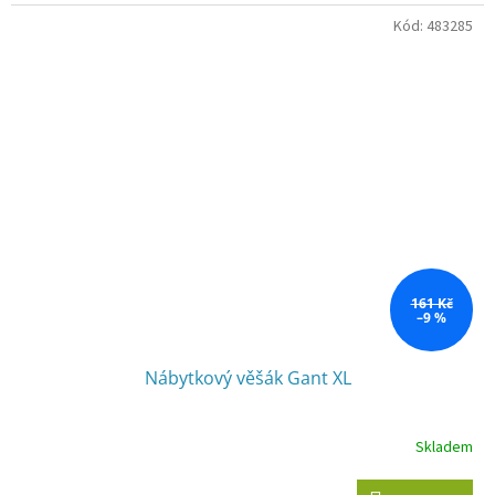
Kód:
483285
161 Kč
–9 %
Nábytkový věšák Gant XL
Skladem