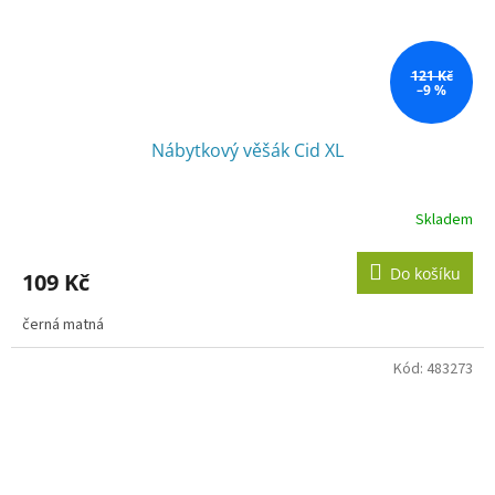
121 Kč
–9 %
Nábytkový věšák Cid XL
Skladem
Do košíku
109 Kč
černá matná
Kód:
483273