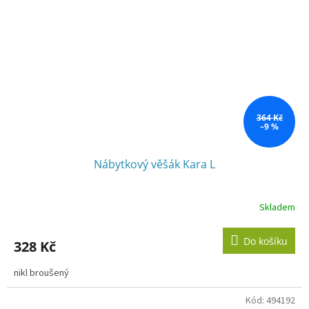
364 Kč
–9 %
Nábytkový věšák Kara L
Skladem
Do košíku
328 Kč
nikl broušený
Kód:
494192