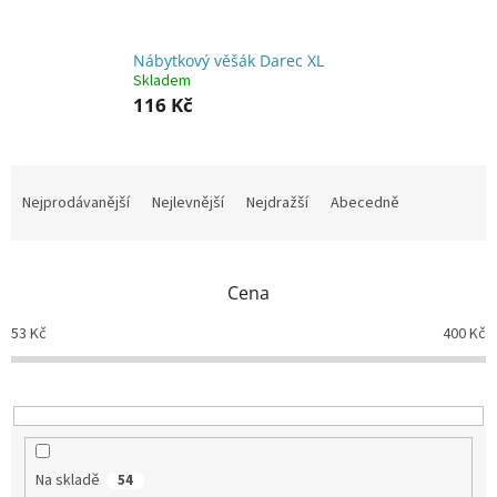
Nábytkový věšák Darec XL
Skladem
116 Kč
Ř
a
Nejprodávanější
Nejlevnější
Nejdražší
Abecedně
z
e
n
Cena
í
p
53
Kč
400
Kč
r
o
d
u
k
t
Na skladě
54
ů