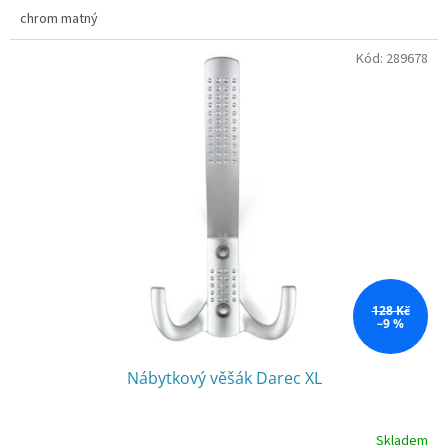
chrom matný
Kód:
289678
128 Kč
–9 %
Nábytkový věšák Darec XL
Skladem