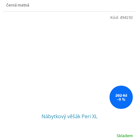
černá matná
Kód:
494193
202 Kč
–9 %
Nábytkový věšák Peri XL
Skladem