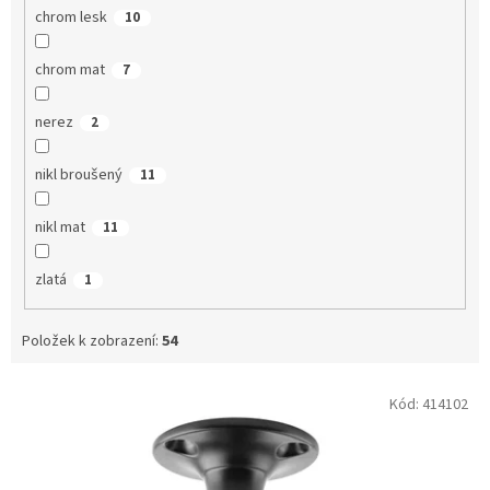
chrom lesk
10
chrom mat
7
nerez
2
nikl broušený
11
nikl mat
11
zlatá
1
Položek k zobrazení:
54
V
Kód:
414102
ý
p
i