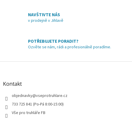
r
v
NAVŠTIVTE NÁS
k
v prodejně v Jihlavě
y
v
ý
p
POTŘEBUJETE PORADIT?
i
Ozvěte se nám, rádi a profesionálně poradíme.
s
u
Z
á
p
a
Kontakt
t
í
objednavky
@
vseprotruhlare.cz
733 725 841 (Po-Pá 8:00-15:00)
Vše pro truhláře FB