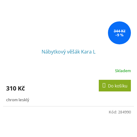
344 Kč
–9 %
Nábytkový věšák Kara L
Skladem
Do košíku
310 Kč
chrom lesklý
Kód:
284990