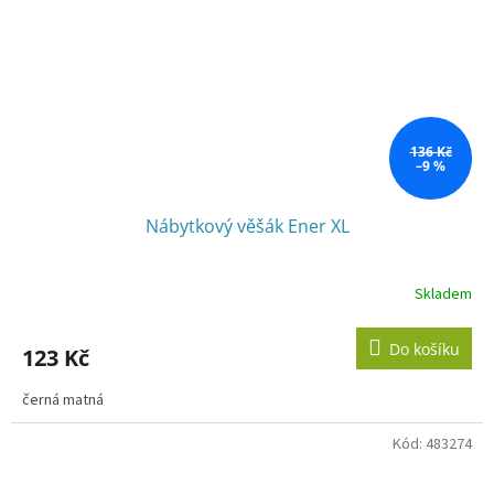
136 Kč
–9 %
Nábytkový věšák Ener XL
Skladem
Do košíku
123 Kč
černá matná
Kód:
483274