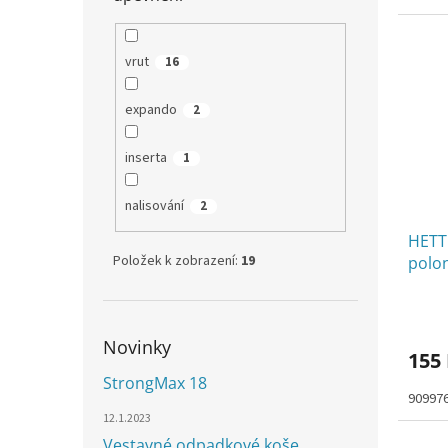
vrut
16
expando
2
inserta
1
nalisování
2
HETT
Položek k zobrazení:
19
polo
vrut 
Novinky
155
StrongMax 18
90997
12.1.2023
Vestavné odpadkové koše