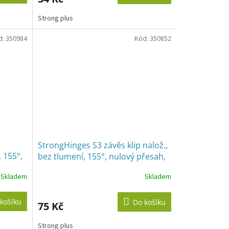
3,2
Strong plus
z
5
d:
350984
hvězdiček.
Kód:
350852
StrongHinges S3 závěs klip nalož.,
 155°,
bez tlumení, 155°, nulový přesah,
exc., vrut
Skladem
Skladem
košíku
Do košíku
75 Kč
Strong plus