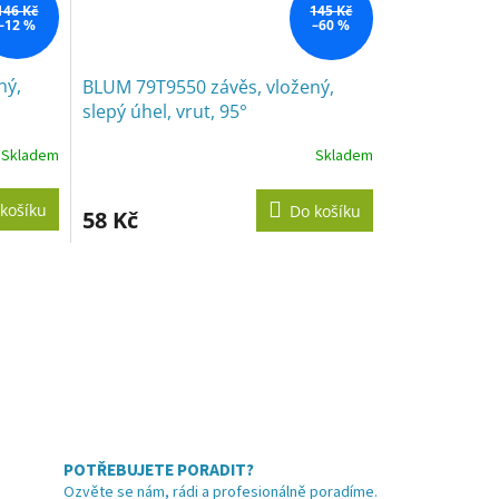
146 Kč
145 Kč
–12 %
–60 %
ný,
BLUM 79T9550 závěs, vložený,
slepý úhel, vrut, 95°
Skladem
Skladem
košíku
Do košíku
58 Kč
POTŘEBUJETE PORADIT?
Ozvěte se nám, rádi a profesionálně poradíme.