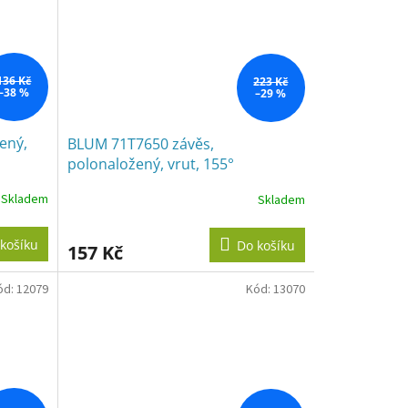
136 Kč
223 Kč
–38 %
–29 %
ený,
BLUM 71T7650 závěs,
polonaložený, vrut, 155°
Skladem
Skladem
košíku
Do košíku
157 Kč
ód:
12079
Kód:
13070