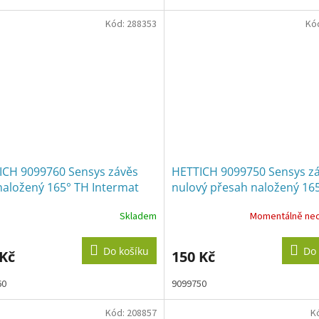
Kód:
288353
Kó
ICH 9099760 Sensys závěs
HETTICH 9099750 Sensys z
naložený 165° TH Intermat
nulový přesah naložený 16
pružina
IN vrut pružina
Skladem
Momentálně ne
Průměrné
hodnocení
produktu
Do košíku
Do 
 Kč
150 Kč
je
2,5
60
9099750
z
5
hvězdiček.
Kód:
208857
K