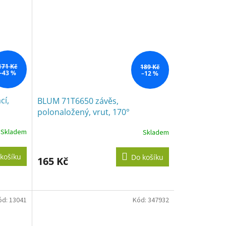
171 Kč
189 Kč
–43 %
–12 %
cí,
BLUM 71T6650 závěs,
polonaložený, vrut, 170°
Skladem
Skladem
košíku
Do košíku
165 Kč
ód:
13041
Kód:
347932