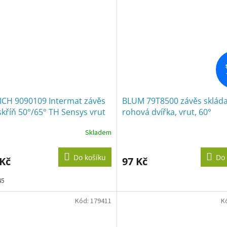
ICH 9090109 Intermat závěs
BLUM 79T8500 závěs skláda
skříň 50°/65° TH Sensys vrut
rohová dvířka, vrut, 60°
Skladem
Do košíku
Do 
 Kč
97 Kč
45
Kód:
179411
K