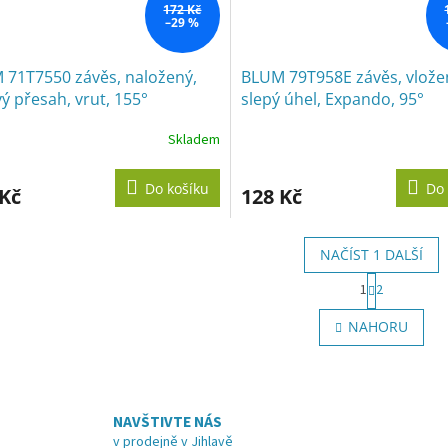
172 Kč
–29 %
 71T7550 závěs, naložený,
BLUM 79T958E závěs, vlože
ý přesah, vrut, 155°
slepý úhel, Expando, 95°
Skladem
Do košíku
Do 
 Kč
128 Kč
NAČÍST 1 DALŠÍ
S
1
2
t
O
r
v
NAHORU
á
l
n
á
k
d
o
a
v
c
á
NAVŠTIVTE NÁS
í
n
v prodejně v Jihlavě