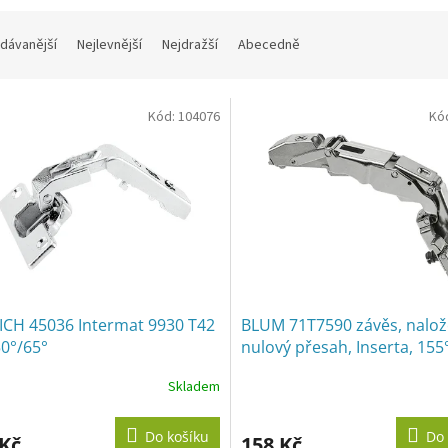
dávanější
Nejlevnější
Nejdražší
Abecedně
Kód:
104076
Kó
ICH 45036 Intermat 9930 T42
BLUM 71T7590 závěs, nalož
50°/65°
nulový přesah, Inserta, 155
Skladem
rné
cení
ktu
Do košíku
Do 
 Kč
158 Kč