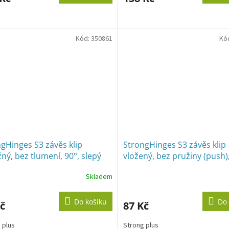
ček.
Kód:
350861
Kó
gHinges S3 závěs klip
StrongHinges S3 závěs klip
žný, bez tlumení, 90°, slepý
vložený, bez pružiny (push),
 exc., vrut
excentr, vrut
Skladem
Do košíku
Do 
č
87 Kč
 plus
Strong plus