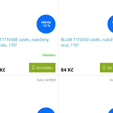
150 Kč
–12 %
 71T658E závěs, naložený,
BLUM 71T6550 závěs, nalož
ndo, 170°
vrut, 170°
Skladem
Do košíku
Do 
 Kč
84 Kč
Kód:
347929
K