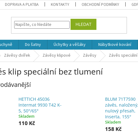
DOPRAVA A PLATBA
KONTAKTY
OBCHODNÍ PODMÍNKY
GD
HLEDAT
uchyně
Do šatny
Úchytky a věšáky
Nábytkové kování
Závěsy dvířek
Závěsy klipové
Závěsy
Závěs speciální
s klip speciální bez tlumení
odávanější
HETTICH 45036
BLUM 71T7590
Intermat 9930 T42 K-
závěs, naložený
5, 50°/65°
nulový přesah,
Skladem
Inserta, 155°
Skladem
110 Kč
158 Kč