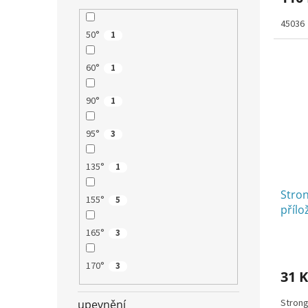
4,3
45036
z
50°
1
5
hvězdi
60°
1
90°
1
95°
3
135°
1
Stron
155°
5
přílo
úhel,
165°
3
170°
3
31 K
Strong
upevnění