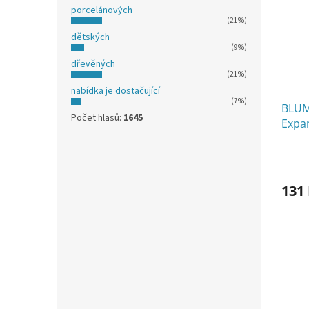
porcelánových
(21%)
dětských
(9%)
dřevěných
(21%)
nabídka je dostačující
(7%)
BLUM
Počet hlasů:
1645
Expa
131