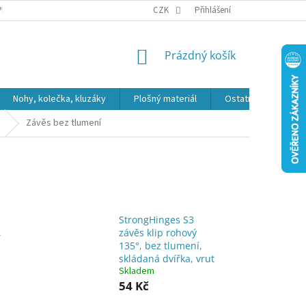
PR
CZK
Přihlášení
NÁKUPNÍ
Prázdný košík
KOŠÍK
Nohy, kolečka, kluzáky
Plošný materiál
Ostatní
Výpro
Závěs bez tlumení
StrongHinges S3
,
závěs klip rohový
135°, bez tlumení,
skládaná dvířka, vrut
Skladem
54 Kč