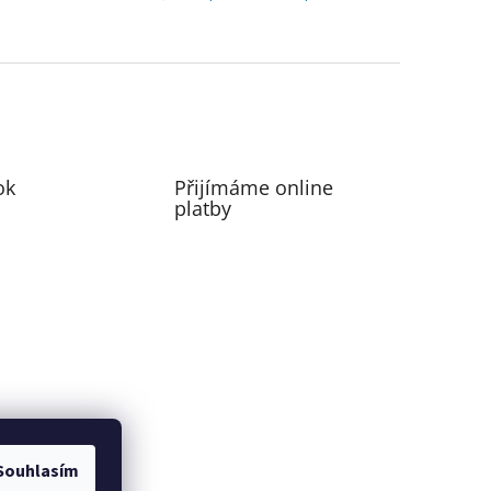
ok
Přijímáme online
platby
Souhlasím