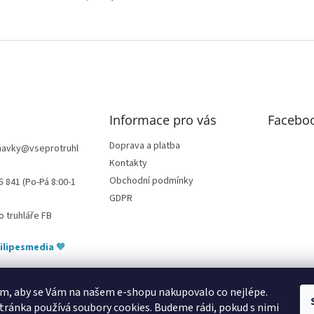
p
í
r
v
k
y
v
ý
p
i
Informace pro vás
Facebo
s
u
Doprava a platba
navky
@
vseprotruhl
Kontakty
Obchodní podmínky
5 841 (Po-Pá 8:00-1
GDPR
o truhláře FB
ilipesmedia
🧡
m, aby se Vám na našem e-shopu nakupovalo co nejlépe.
tránka používá soubory cookies. Budeme rádi, pokud s nimi