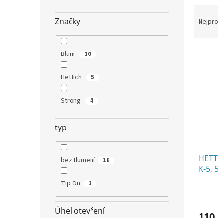
n
Ř
e
a
Značky
l
Nejpro
z
e
V
n
Blum
10
ý
í
p
p
Hettich
5
i
r
s
o
Strong
4
p
d
r
u
o
k
typ
d
t
u
ů
HETT
k
bez tlumení
18
K-5, 
t
ů
Tip On
1
Průmě
hodno
produ
Úhel otevření
110
je