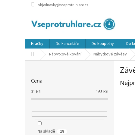
Přejít
objednavky@vseprotruhlare.cz
na
obsah
Hračky
Do kanceláře
Do koupelny
Do k
Domů
Nábytkové kování
Nábytkové závěsy
P
Závě
o
s
Cena
Nejpr
t
r
31
Kč
165
Kč
a
n
n
í
p
a
Na skladě
18