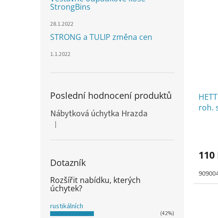
StrongBins
28.1.2022
STRONG a TULIP změna cen
1.1.2022
Poslední hodnocení produktů
HETT
roh. 
Nábytková úchytka Hrazda
|
Hodnocení produktu je 5 z 5 hvězdiček.
110
Dotazník
90900
Rozšířit nabídku, kterých
úchytek?
rustikálních
(42%)