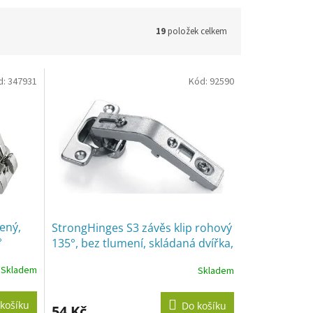
19
položek celkem
d:
347931
Kód:
92590
ený,
StrongHinges S3 závěs klip rohový
°
135°, bez tlumení, skládaná dvířka,
vrut
Skladem
Skladem
Průměrné
hodnocení
produktu
košíku
Do košíku
54 Kč
je