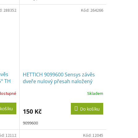
d:
288352
Kód:
264266
ávěs
HETTICH 9099600 Sensys závěs
5° TH
dveře nulový přesah naložený
165° TH vrut pružina
dostupné
Skladem
košíku
Do košíku
150 Kč
9099600
ód:
12112
Kód:
12045