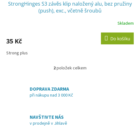
StrongHinges S3 závěs klip naložený alu, bez pružiny
(push), exc., včetně šroubů
Skladem
Do košíku
35 Kč
Strong plus
2
položek celkem
O
v
l
á
DOPRAVA ZDARMA
d
při nákupu nad 3 000 Kč
a
c
í
NAVŠTIVTE NÁS
p
v prodejně v Jihlavě
r
v
k