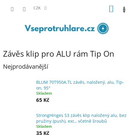
Přejít
NÁKUP
na
CZK
obsah
KOŠÍK
Závěs klip pro ALU rám Tip On
Nejprodávanější
BLUM 70T950A.TL závěs, naložený, alu, Tip-
on, 95°
Skladem
65 Kč
StrongHinges S3 závěs klip naložený alu, bez
pružiny (push), exc., včetně šroubů
Skladem
35 Kč