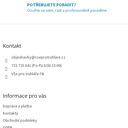
y
POTŘEBUJETE PORADIT?
v
Ozvěte se nám, rádi a profesionálně poradíme.
ý
p
i
Z
s
á
u
p
a
Kontakt
t
í
objednavky
@
vseprotruhlare.cz
733 725 841 (Po-Pá 8:00-15:00)
Vše pro truhláře FB
Informace pro vás
Doprava a platba
Kontakty
Obchodní podmínky
GDPR