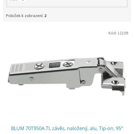
Položek k zobrazení:
2
V
Kód:
12109
ý
p
i
s
p
r
o
d
u
k
t
ů
BLUM 70T950A.TL závěs, naložený, alu, Tip-on, 95°