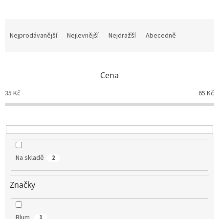
Ř
a
Nejprodávanější
Nejlevnější
Nejdražší
Abecedně
z
e
n
Cena
í
p
35
Kč
65
Kč
r
o
d
u
k
t
Na skladě
2
ů
Značky
Blum
1