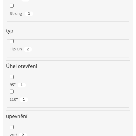
Strong
1
typ
Tip On
2
Úhel otevření
95°
1
110°
1
upevnění
vrut
2