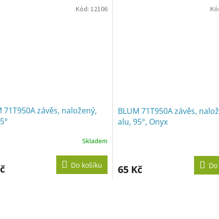
Kód:
12106
Kó
 71T950A závěs, naložený,
BLUM 71T950A závěs, nalož
95°
alu, 95°, Onyx
Skladem
Do košíku
Do
č
65 Kč
O
v
l