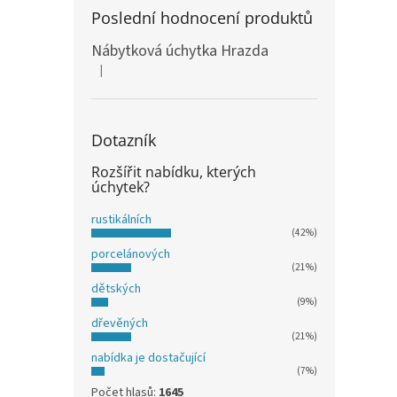
Poslední hodnocení produktů
Nábytková úchytka Hrazda
|
Hodnocení produktu je 5 z 5 hvězdiček.
Dotazník
Rozšířit nabídku, kterých
úchytek?
rustikálních
(42%)
porcelánových
(21%)
dětských
(9%)
dřevěných
(21%)
nabídka je dostačující
(7%)
Počet hlasů:
1645