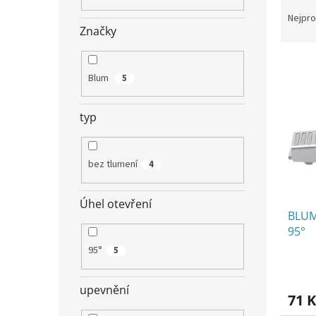
Ř
n
a
e
Nejpro
z
Značky
l
e
V
n
ý
í
Blum
5
p
p
i
r
typ
s
o
p
d
r
u
bez tlumení
4
o
k
d
t
u
ů
Úhel otevření
BLUM 
k
95°
t
ů
95°
5
upevnění
71 K