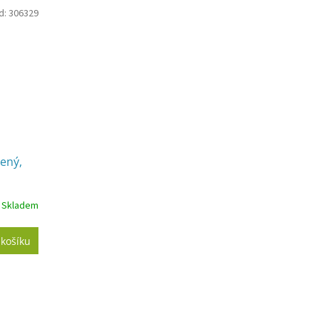
d:
306329
ený,
Skladem
 košíku