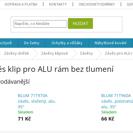
DOPRAVA A PLATBA
KONTAKTY
OBCHODNÍ PODMÍNKY
GD
HLEDAT
uchyně
Do šatny
Úchytky a věšáky
Nábytkové kování
Závěsy dvířek
Závěsy klipové
Závěsy
Závěs pro ALU 
ěs klip pro ALU rám bez tlumení
odávanější
BLUM 71T970A
BLUM 71T960A
závěs, vložený, alu,
závěs, polonalo
95°
alu, 95°
Skladem
Skladem
71 Kč
66 Kč