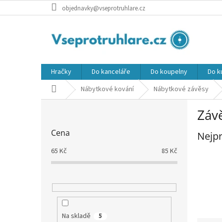
Přejít
objednavky@vseprotruhlare.cz
na
obsah
Hračky
Do kanceláře
Do koupelny
Do k
Domů
Nábytkové kování
Nábytkové závěsy
P
Záv
o
s
Cena
Nejpr
t
r
65
Kč
85
Kč
a
n
n
í
p
a
Na skladě
5