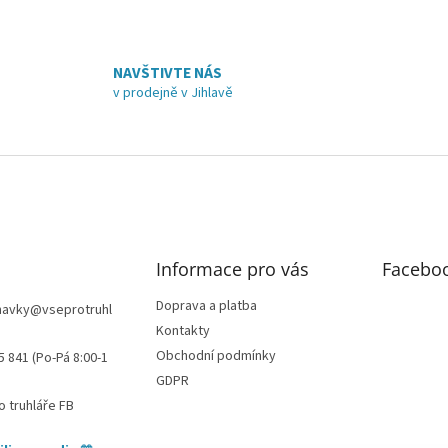
NAVŠTIVTE NÁS
v prodejně v Jihlavě
Informace pro vás
Facebo
Doprava a platba
navky
@
vseprotruhl
Kontakty
Obchodní podmínky
5 841 (Po-Pá 8:00-1
GDPR
o truhláře FB