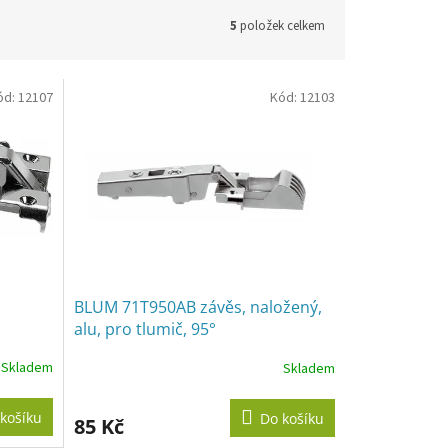
5
položek celkem
ód:
12107
Kód:
12103
BLUM 71T950AB závěs, naložený,
alu, pro tlumič, 95°
Skladem
Skladem
košíku
Do košíku
85 Kč