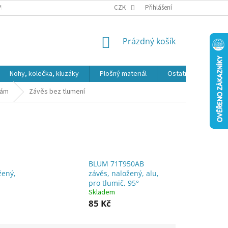
PR
CZK
Přihlášení
NÁKUPNÍ
Prázdný košík
KOŠÍK
Nohy, kolečka, kluzáky
Plošný materiál
Ostatní
Výpro
rám
Závěs bez tlumení
BLUM 71T950AB
žený,
závěs, naložený, alu,
pro tlumič, 95°
Skladem
85 Kč