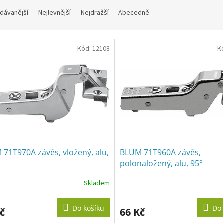
dávanější
Nejlevnější
Nejdražší
Abecedně
Kód:
12108
K
71T970A závěs, vložený, alu,
BLUM 71T960A závěs,
polonaložený, alu, 95°
Skladem
Do košíku
Do 
č
66 Kč