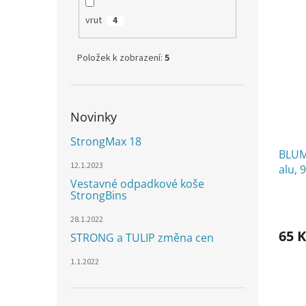
vrut
4
Položek k zobrazení:
5
Novinky
StrongMax 18
BLUM
12.1.2023
alu, 
Vestavné odpadkové koše
StrongBins
28.1.2022
65 K
STRONG a TULIP změna cen
1.1.2022