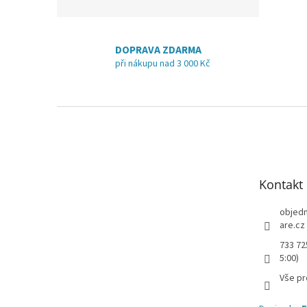
DOPRAVA ZDARMA
při nákupu nad 3 000 Kč
Z
á
p
a
t
Kontakt
í
objed
are.cz
733 72
5:00)
Vše pr