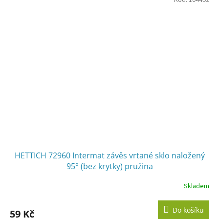
HETTICH 72960 Intermat závěs vrtané sklo naložený
95° (bez krytky) pružina
Skladem
Do košíku
59 Kč