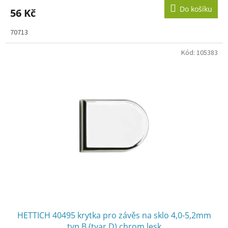
Do košíku
56 Kč
70713
Kód:
105383
HETTICH 40495 krytka pro závěs na sklo 4,0-5,2mm
typ B (tvar D) chrom lesk