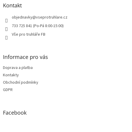
a
Kontakt
t
í
objednavky
@
vseprotruhlare.cz
733 725 841 (Po-Pá 8:00-15:00)
Vše pro truhláře FB
Informace pro vás
Doprava a platba
Kontakty
Obchodní podmínky
GDPR
Facebook