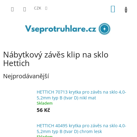
Přejít
NÁKUP
na
CZK
obsah
KOŠÍK
Nábytkový závěs klip na sklo
Hettich
Nejprodávanější
HETTICH 70713 krytka pro závěs na sklo 4,0-
5,2mm typ B (tvar D) nikl mat
Skladem
56 Kč
HETTICH 40495 krytka pro závěs na sklo 4,0-
5,2mm typ B (tvar D) chrom lesk