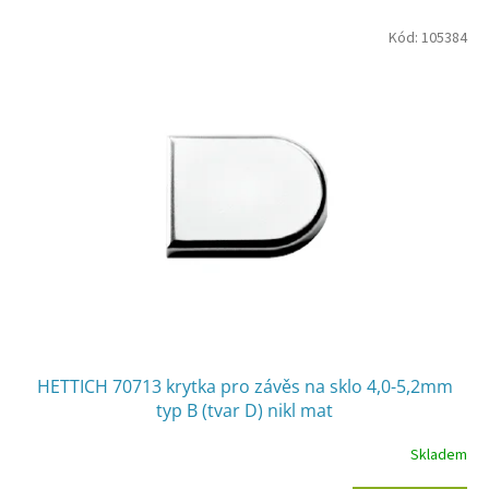
V
Kód:
105384
ý
p
i
s
p
r
o
d
u
k
t
ů
HETTICH 70713 krytka pro závěs na sklo 4,0-5,2mm
typ B (tvar D) nikl mat
Skladem