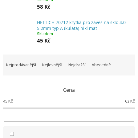
Skladem
58 Kč
HETTICH 70712 krytka pro závěs na sklo 4,0-
5,2mm typ A (kulatá) nikl mat
Skladem
45 Kč
Ř
a
Nejprodávanější
Nejlevnější
Nejdražší
Abecedně
z
e
n
Cena
í
p
45
Kč
63
Kč
r
o
d
u
k