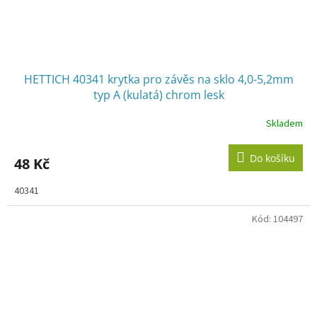
HETTICH 40341 krytka pro závěs na sklo 4,0-5,2mm
typ A (kulatá) chrom lesk
Skladem
Do košíku
48 Kč
40341
Kód:
104497