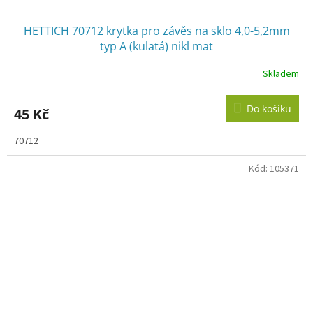
HETTICH 70712 krytka pro závěs na sklo 4,0-5,2mm
typ A (kulatá) nikl mat
Skladem
Do košíku
45 Kč
70712
Kód:
105371