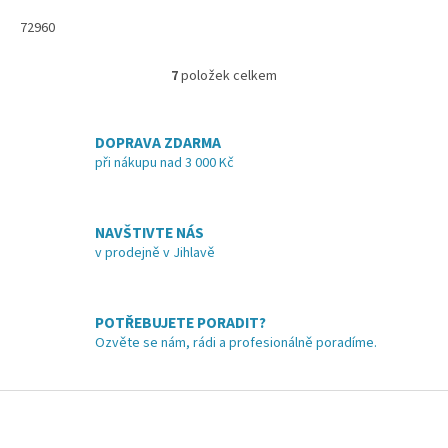
72960
7
položek celkem
O
v
l
á
DOPRAVA ZDARMA
d
při nákupu nad 3 000 Kč
a
c
í
NAVŠTIVTE NÁS
p
v prodejně v Jihlavě
r
v
k
y
POTŘEBUJETE PORADIT?
v
Ozvěte se nám, rádi a profesionálně poradíme.
ý
p
i
Z
s
á
u
p