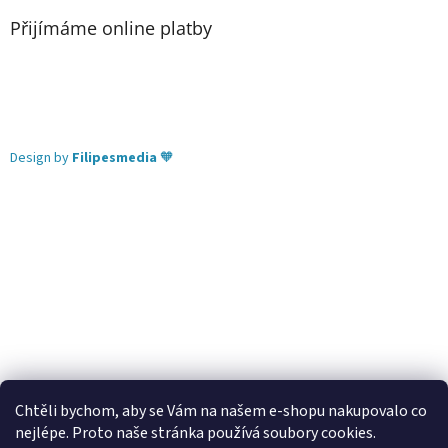
Přijímáme online platby
Design by
Filipesmedia
🧡
Chtěli bychom, aby se Vám na našem e-shopu nakupovalo co
nejlépe. Proto naše stránka používá soubory cookies.
Lekva nábytek
ubytování pod Pálavou
kování Tulip