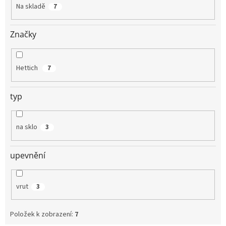
t
Na skladě
7
ů
Značky
Hettich
7
typ
na sklo
3
upevnění
vrut
3
Položek k zobrazení:
7