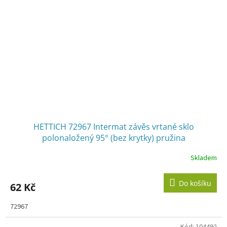
HETTICH 72967 Intermat závěs vrtané sklo
polonaložený 95° (bez krytky) pružina
Skladem
Do košíku
62 Kč
72967
Kód:
104492