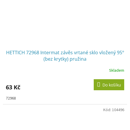
HETTICH 72968 Intermat závěs vrtané sklo vložený 95°
(bez krytky) pružina
Skladem
Do košíku
63 Kč
72968
Kód:
104496