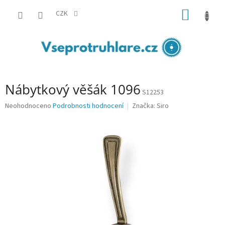
Přejít
NÁKUP
na
CZK
obsah
KOŠÍK
Nábytkový věšák 1096
S12253
Průměrné
Neohodnoceno
Podrobnosti hodnocení
Značka:
Siro
hodnocení
produktu
je
0,0
z
5
hvězdiček.