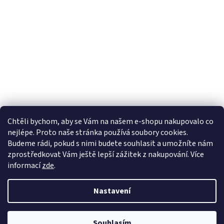
Chtěli bychom, aby se Vám na našem e-shopu nakupovalo co
nejlépe. Proto naše stránka používá soubory cookies.
Lekva nábytek
ubytování pod Pálavou
kování Tulip
Budeme rádi, pokud s nimi budete souhlasit a umožníte nám
úchytky Gamet
úchytky Siro
Blum - perfecting motion
zprostředkovat Vám ještě lepší zážitek z nakupování.
Více
informací
zde
.
Nastavení
Vytvořil Shoptet
Souhlasím
Copyright 2026
Vše pro truhláře.cz
. Všechna práva vyhrazena.