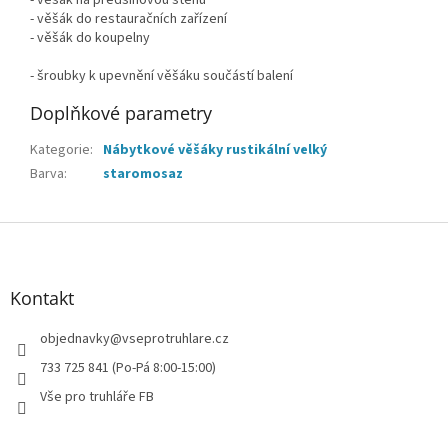
- věšák na předsíňovou stěnu
- věšák do restauračních zařízení
- věšák do koupelny
- šroubky k upevnění věšáku součástí balení
Doplňkové parametry
Kategorie
:
Nábytkové věšáky rustikální velký
Barva
:
staromosaz
Z
á
p
a
Kontakt
t
í
objednavky
@
vseprotruhlare.cz
733 725 841 (Po-Pá 8:00-15:00)
Vše pro truhláře FB