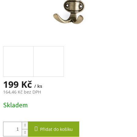
199 Kč
/ ks
164,46 Kč bez DPH
Měrná
Skladem
cena:
Přidat do košíku