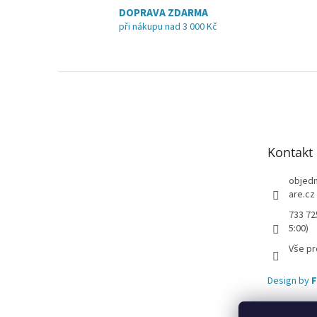
DOPRAVA ZDARMA
při nákupu nad 3 000 Kč
Z
á
p
a
t
Kontakt
í
objed
are.cz
733 72
5:00)
Vše pr
Design by
F