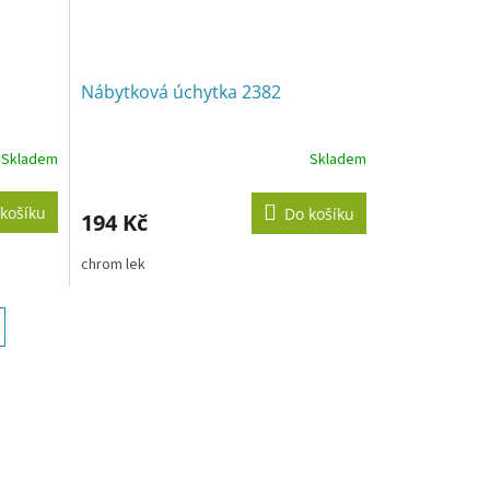
Nábytková úchytka 2382
Skladem
Skladem
košíku
Do košíku
194 Kč
chrom lek