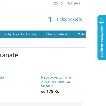
PR
CZK
Přihlášení
NÁKUPNÍ
Prázdný košík
KOŠÍK
Nohy, kolečka, kluzáky
Plošný materiál
Ostatní
Výpro
ranaté
tka
Nábytková úchytka
zápustná Concava
Skladem
178 Kč
od