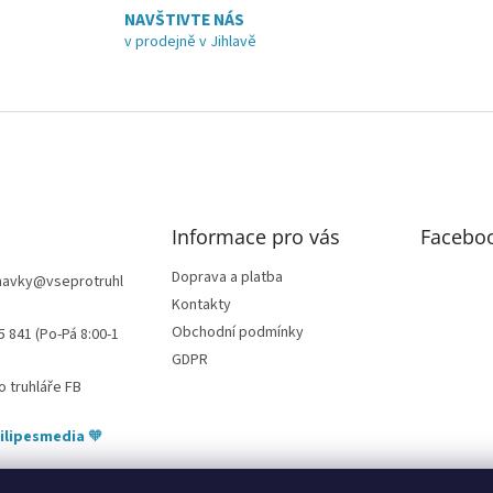
c
á
NAVŠTIVTE NÁS
í
n
v prodejně v Jihlavě
p
í
r
v
k
y
v
ý
p
i
Informace pro vás
Facebo
s
u
Doprava a platba
navky
@
vseprotruhl
Kontakty
Obchodní podmínky
5 841 (Po-Pá 8:00-1
GDPR
o truhláře FB
ilipesmedia
🧡