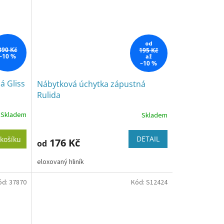
od
390 Kč
195 Kč
–10 %
až
–10 %
á Gliss
Nábytková úchytka zápustná
Rulida
Skladem
Skladem
DETAIL
košíku
176 Kč
od
eloxovaný hliník
ód:
37870
Kód:
S12424