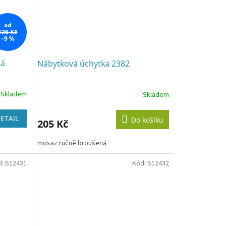
od
126 Kč
–9 %
ná
Nábytková úchytka 2382
Skladem
Skladem
ETAIL
Do košíku
205 Kč
mosaz ručně broušená
d:
S12431
Kód:
S12432