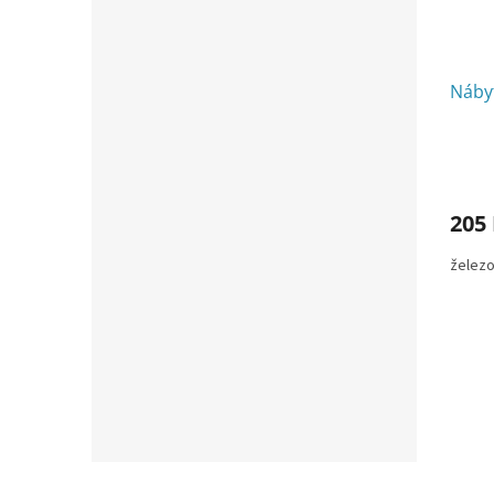
Náby
205
želez