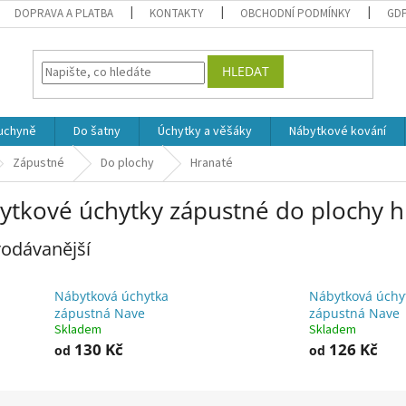
DOPRAVA A PLATBA
KONTAKTY
OBCHODNÍ PODMÍNKY
GD
HLEDAT
uchyně
Do šatny
Úchytky a věšáky
Nábytkové kování
Zápustné
Do plochy
Hranaté
ytkové úchytky zápustné do plochy h
odávanější
Nábytková úchytka
Nábytková úchy
zápustná Nave
zápustná Nave
Skladem
Skladem
130 Kč
126 Kč
od
od