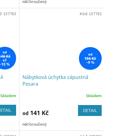
nikl broušený
d:
157783
Kód:
157782
od
od
146 Kč
156 Kč
až
–9 %
–10 %
ná
Nábytková úchytka zápustná
Pesara
Skladem
Skladem
ETAIL
DETAIL
141 Kč
od
nikl broušený