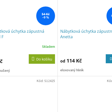
54 Kč
–9 %
tková úchytka zápustná
Nábytková úchytka zápust
 F
Anetta
Skladem
D
Do košíku
114 Kč
č
od
eloxovaný hliník
roušený
Kód:
S12425
Kó