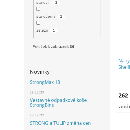
starocín
1
staročerná
1
železo
1
Položek k zobrazení:
36
Náby
Shell
Novinky
StrongMax 18
12.1.2023
262
Vestavné odpadkové koše
StrongBins
černá
28.1.2022
STRONG a TULIP změna cen