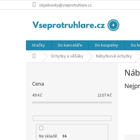
Přejít
objednavky@vseprotruhlare.cz
na
obsah
Hračky
Do kanceláře
Do koupelny
Do k
Domů
Úchytky a věšáky
Nábytkové úchytky
P
Náb
o
s
Cena
Nejpr
t
r
49
Kč
2107
Kč
a
n
n
í
p
a
Na skladě
36
Ř