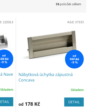
36
položek celkem
d:
225013
Kód:
37333
od
od
139 Kč
197 Kč
–9 %
–9 %
ná Nave
Nábytková úchytka zápustná
Concava
Skladem
Skladem
ETAIL
DETAIL
178 Kč
od