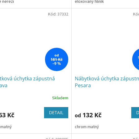
e nerezi
eloxovaný hliník
Kód:
37332
Kó
od
181 Kč
–9 %
tková úchytka zápustná
Nábytková úchytka zápust
ava
Pesara
Skladem
DETAIL
D
63 Kč
132 Kč
od
 matný
chrom matný