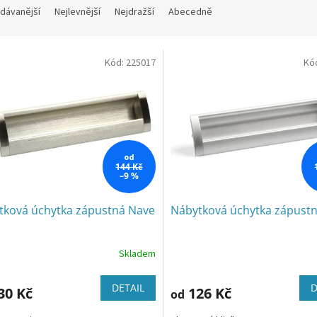
dávanější
Nejlevnější
Nejdražší
Abecedně
Kód:
225017
Kó
od
144 Kč
–9 %
tková úchytka zápustná Nave
Nábytková úchytka zápust
Skladem
DETAIL
D
30 Kč
126 Kč
od