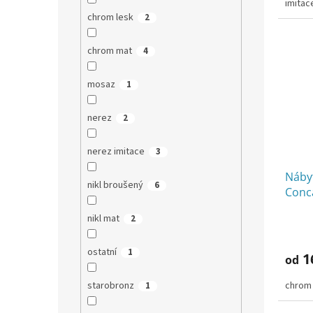
imitac
chrom lesk
2
chrom mat
4
mosaz
1
nerez
2
nerez imitace
3
Náby
nikl broušený
6
Conc
nikl mat
2
ostatní
1
1
od
chrom
starobronz
1