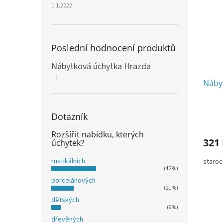
1.1.2022
Poslední hodnocení produktů
Nábytková úchytka Hrazda
|
Hodnocení produktu je 5 z 5 hvězdiček.
Náby
Dotazník
Rozšířit nabídku, kterých
321
úchytek?
rustikálních
staroc
(42%)
porcelánových
(21%)
dětských
(9%)
dřevěných