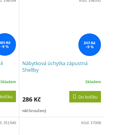
d:
398094
Kód:
398092
301 Kč
317 Kč
–9 %
–9 %
ná
Nábytková úchytka zápustná
Shellby
Skladem
Skladem
košíku
Do košíku
286 Kč
nikl broušený
d:
351940
Kód:
37006