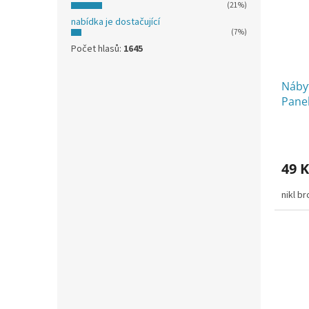
(21%)
nabídka je dostačující
(7%)
Počet hlasů:
1645
Náby
Panel
49 K
nikl b