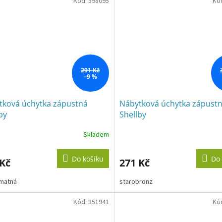
Kód:
398095
Kó
291 Kč
–9 %
tková úchytka zápustná
Nábytková úchytka zápust
by
Shellby
Skladem
Do košíku
Do 
 Kč
271 Kč
 matná
starobronz
Kód:
351941
Kó