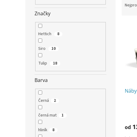
n
a
Nejpro
e
z
Značky
l
e
V
n
ý
í
Hettich
8
p
p
i
r
Siro
10
s
o
p
d
Tulip
18
r
u
o
k
d
t
Barva
u
ů
Náby
k
t
Černá
2
ů
černá mat
1
1
od
hliník
8