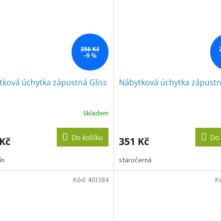
356 Kč
–9 %
tková úchytka zápustná Gliss
Nábytková úchytka zápustn
Skladem
Do košíku
Do 
 Kč
351 Kč
ín
staročerná
Kód:
401584
K