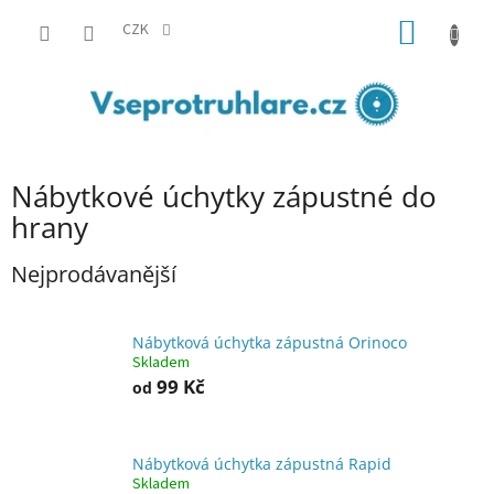
Přejít
NÁKUP
na
CZK
obsah
KOŠÍK
Nábytkové úchytky zápustné do
hrany
Nejprodávanější
Nábytková úchytka zápustná Orinoco
Skladem
99 Kč
od
Nábytková úchytka zápustná Rapid
Skladem