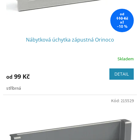
k
t
od
ů
110 Kč
až
–10 %
Nábytková úchytka zápustná Orinoco
Skladem
DETAIL
99 Kč
od
stříbrná
Kód:
215529