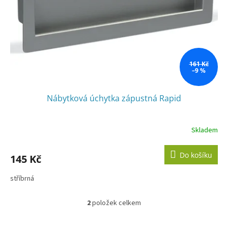
161 Kč
–9 %
Nábytková úchytka zápustná Rapid
Skladem
Do košíku
145 Kč
stříbrná
2
položek celkem
O
v
l