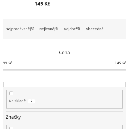
145 Kč
Ř
a
Nejprodávanější
Nejlevnější
Nejdražší
Abecedně
z
e
n
Cena
í
p
99
Kč
145
Kč
r
o
d
u
k
t
Na skladě
2
ů
Značky