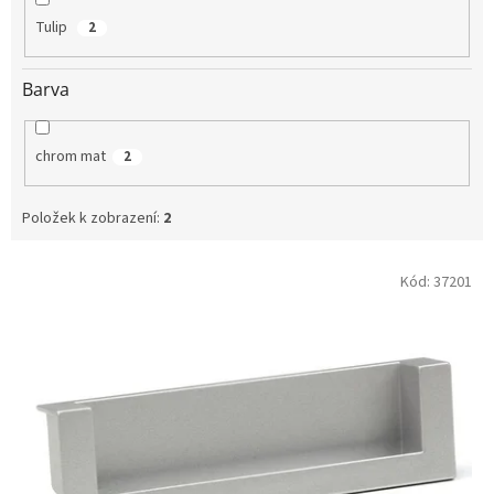
Tulip
2
Barva
chrom mat
2
Položek k zobrazení:
2
V
Kód:
37201
ý
p
i
s
p
r
o
d
u