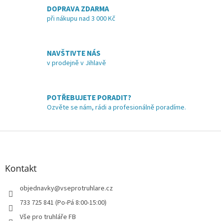
á
DOPRAVA ZDARMA
d
při nákupu nad 3 000 Kč
a
c
í
NAVŠTIVTE NÁS
p
v prodejně v Jihlavě
r
v
k
y
POTŘEBUJETE PORADIT?
v
Ozvěte se nám, rádi a profesionálně poradíme.
ý
p
i
Z
s
á
u
p
a
Kontakt
t
í
objednavky
@
vseprotruhlare.cz
733 725 841 (Po-Pá 8:00-15:00)
Vše pro truhláře FB