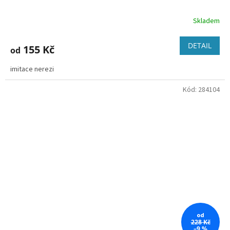
Skladem
DETAIL
155 Kč
od
imitace nerezi
Kód:
284104
od
228 Kč
–9 %