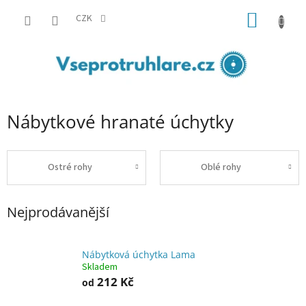
Přejít
NÁKUP
na
CZK
obsah
KOŠÍK
Nábytkové hranaté úchytky
Ostré rohy
Oblé rohy
Nejprodávanější
Nábytková úchytka Lama
Skladem
212 Kč
od