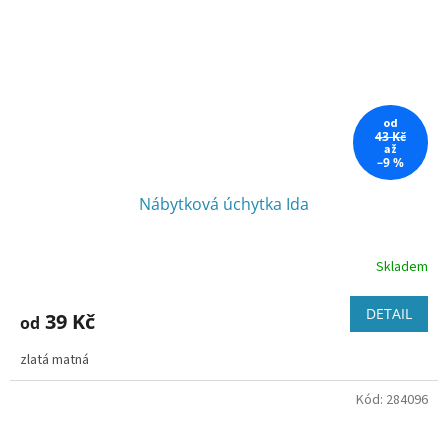
od
43 Kč
až
–9 %
Nábytková úchytka Ida
Skladem
DETAIL
39 Kč
od
zlatá matná
Kód:
284096