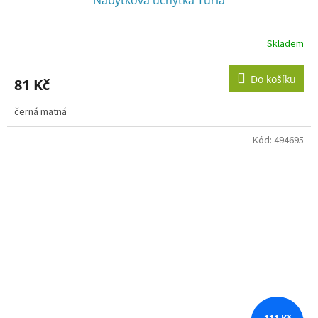
Skladem
Do košíku
81 Kč
černá matná
Kód:
494695