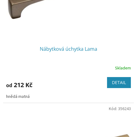
d
u
k
t
ů
Nábytková úchytka Lama
Skladem
DETAIL
212 Kč
od
hnědá matná
Kód:
356243