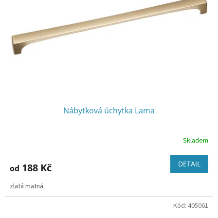
Nábytková úchytka Lama
Skladem
DETAIL
188 Kč
od
zlatá matná
Kód:
405061