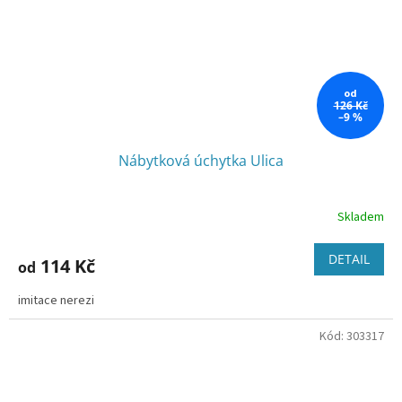
od
126 Kč
–9 %
Nábytková úchytka Ulica
Skladem
DETAIL
114 Kč
od
imitace nerezi
Kód:
303317