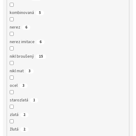
kombinovaná
5
nerez
6
nerez imitace
6
nikl broušený
15
nikl mat
3
ocel
3
starozlatá
1
zlatá
2
žlutá
2