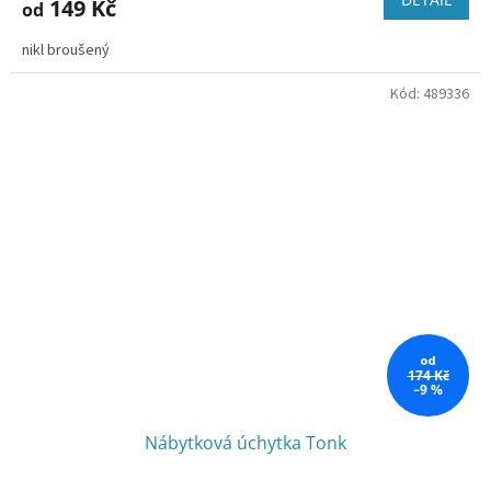
149 Kč
od
nikl broušený
Kód:
489336
od
174 Kč
–9 %
Nábytková úchytka Tonk