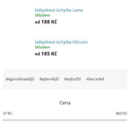
Nábytková úchytka Lama
Skladem
188 Kč
od
Nábytková úchytka Vitruvio
Skladem
185 Kč
od
Ř
a
Nejprodávanější
Nejlevnější
Nejdražší
Abecedně
z
e
n
Cena
í
p
37
Kč
663
Kč
r
o
d