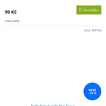
Do košíku
99 Kč
starozlatá
Kód:
494709
90 Kč
–10 %
Nábytková úchytka Turia