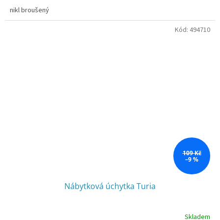
nikl broušený
Kód:
494710
109 Kč
–9 %
Nábytková úchytka Turia
Skladem