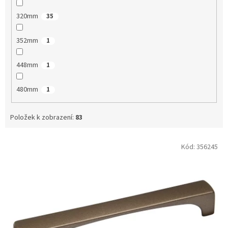
320mm
35
352mm
1
448mm
1
480mm
1
Položek k zobrazení:
83
V
Kód:
356245
ý
p
i
s
p
r
o