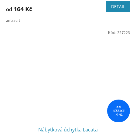
DETAIL
164 Kč
od
antracit
Kód:
227223
od
172 Kč
–9 %
Nábytková úchytka Lacata