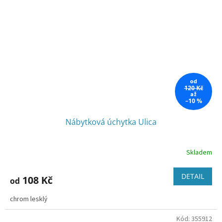
od
120 Kč
až
–10 %
Nábytková úchytka Ulica
Skladem
DETAIL
108 Kč
od
chrom lesklý
Kód:
355912