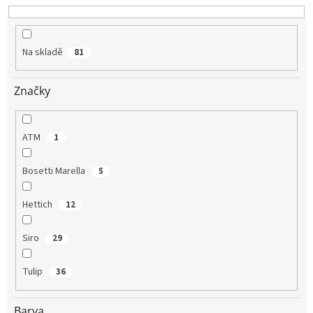
u
k
t
Na skladě
81
ů
Značky
ATM
1
Bosetti Marella
5
Hettich
12
Siro
29
Tulip
36
Barva