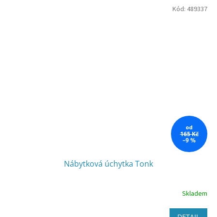
Kód:
489337
od
165 Kč
–9 %
Nábytková úchytka Tonk
Skladem
DETAIL