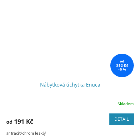
od
212 Kč
–9 %
Nábytková úchytka Enuca
Skladem
DETAIL
191 Kč
od
antracit/chrom lesklý