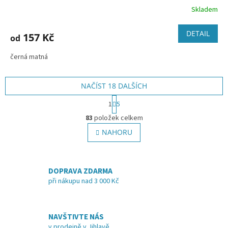
Skladem
DETAIL
157 Kč
od
černá matná
NAČÍST 18 DALŠÍCH
S
1
5
t
O
r
83
položek celkem
v
á
l
NAHORU
n
á
k
o
d
v
a
á
DOPRAVA ZDARMA
c
n
í
při nákupu nad 3 000 Kč
í
p
r
v
NAVŠTIVTE NÁS
k
v prodejně v Jihlavě