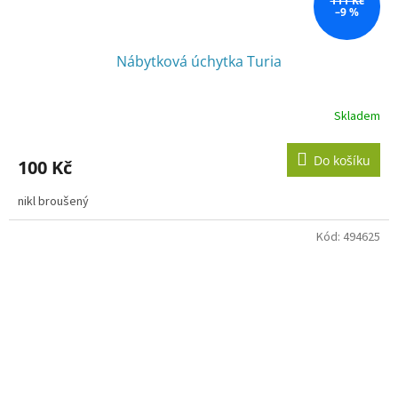
111 Kč
–9 %
Nábytková úchytka Turia
Skladem
Do košíku
100 Kč
nikl broušený
Kód:
494625