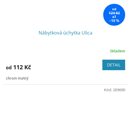
od
124 Kč
až
–10 %
Nábytková úchytka Ulica
Skladem
DETAIL
112 Kč
od
chrom matný
Kód:
289690