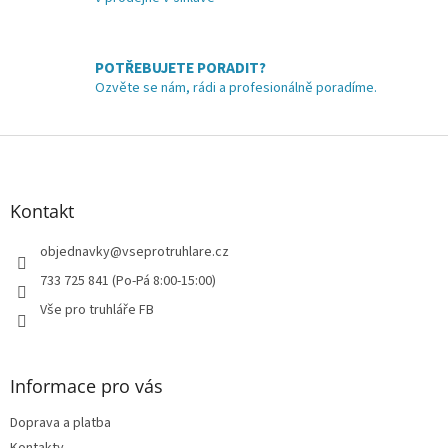
y
v
ý
p
POTŘEBUJETE PORADIT?
i
Ozvěte se nám, rádi a profesionálně poradíme.
s
u
Z
á
p
a
Kontakt
t
í
objednavky
@
vseprotruhlare.cz
733 725 841 (Po-Pá 8:00-15:00)
Vše pro truhláře FB
Informace pro vás
Doprava a platba