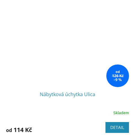
od
126 Kč
–9 %
Nábytková úchytka Ulica
Skladem
DETAIL
114 Kč
od