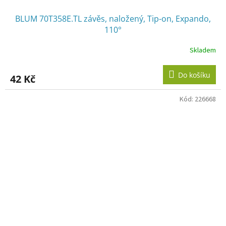
BLUM 70T358E.TL závěs, naložený, Tip-on, Expando,
110°
Skladem
Do košíku
42 Kč
Kód:
226668