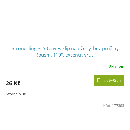
StrongHinges S3 závěs klip naložený, bez pružiny
(push), 110°, excentr, vrut
Skladem
Do košíku
26 Kč
Strong plus
Kód:
177383