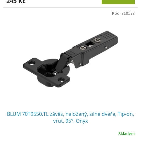
245 Kč
Kód:
318173
BLUM 70T9550.TL závěs, naložený, silné dveře, Tip-on,
vrut, 95°, Onyx
Skladem