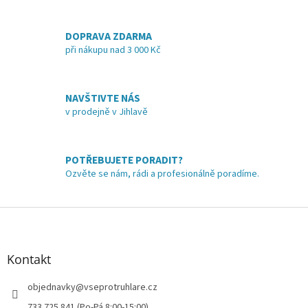
v
l
á
DOPRAVA ZDARMA
d
při nákupu nad 3 000 Kč
a
c
í
NAVŠTIVTE NÁS
p
v prodejně v Jihlavě
r
v
k
y
POTŘEBUJETE PORADIT?
v
Ozvěte se nám, rádi a profesionálně poradíme.
ý
p
i
Z
s
á
u
p
a
Kontakt
t
í
objednavky
@
vseprotruhlare.cz
733 725 841 (Po-Pá 8:00-15:00)