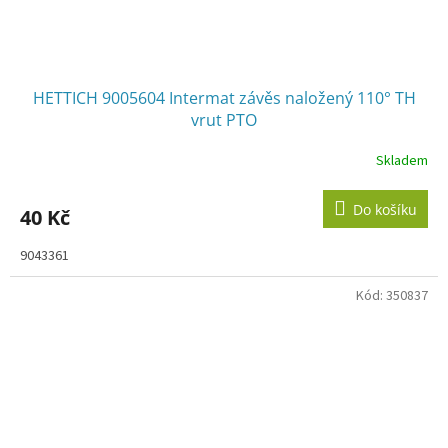
HETTICH 9005604 Intermat závěs naložený 110° TH
vrut PTO
Skladem
Do košíku
40 Kč
9043361
Kód:
350837