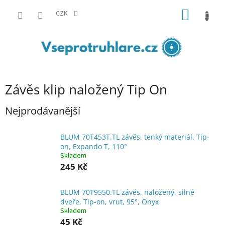
Přejít
NÁKUP
na
CZK
obsah
KOŠÍK
Závěs klip naložený Tip On
Nejprodávanější
BLUM 70T453T.TL závěs, tenký materiál, Tip-
on, Expando T, 110°
Skladem
245 Kč
BLUM 70T9550.TL závěs, naložený, silné
dveře, Tip-on, vrut, 95°, Onyx
Skladem
45 Kč