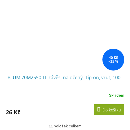
40 Kč
–35 %
BLUM 70M2550.TL závěs, naložený, Tip-on, vrut, 100°
Skladem
Do košíku
26 Kč
11
položek celkem
O