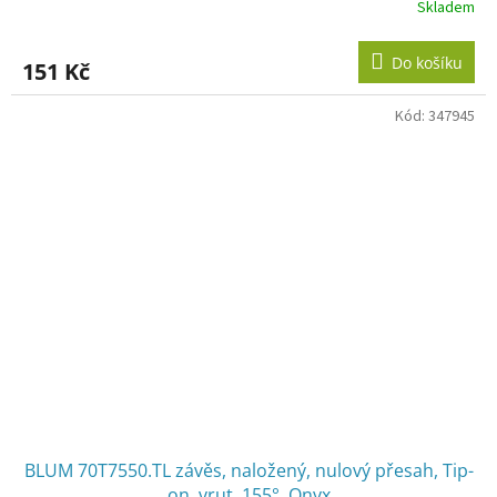
Skladem
Do košíku
151 Kč
Kód:
347945
BLUM 70T7550.TL závěs, naložený, nulový přesah, Tip-
on, vrut, 155°, Onyx