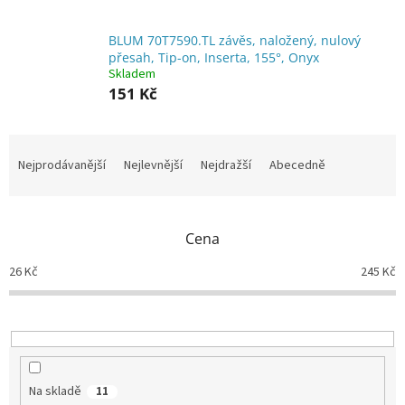
BLUM 70T7590.TL závěs, naložený, nulový
přesah, Tip-on, Inserta, 155°, Onyx
Skladem
151 Kč
Ř
a
Nejprodávanější
Nejlevnější
Nejdražší
Abecedně
z
e
n
Cena
í
p
26
Kč
245
Kč
r
o
d
u
k
t
Na skladě
11
ů