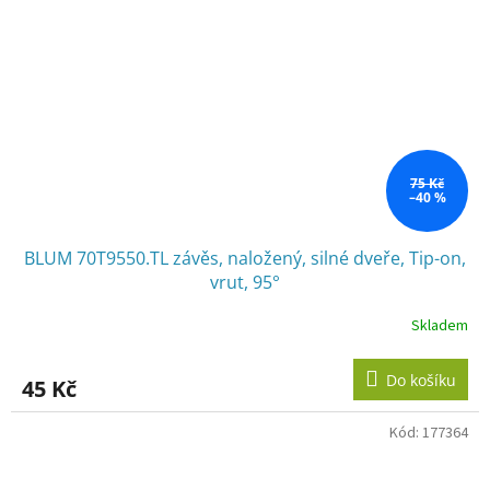
75 Kč
–40 %
BLUM 70T9550.TL závěs, naložený, silné dveře, Tip-on,
vrut, 95°
Skladem
Do košíku
45 Kč
Kód:
177364