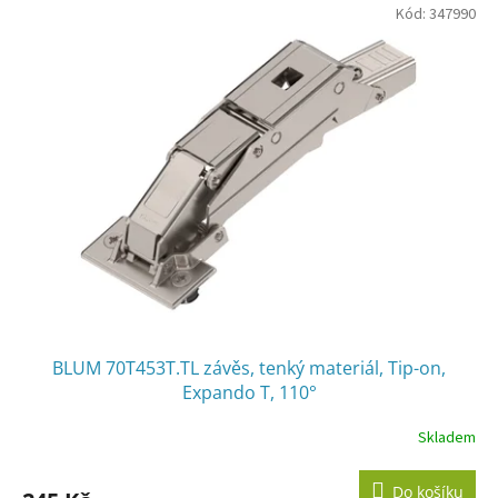
V
Kód:
347990
ý
p
i
s
p
r
o
d
u
k
t
ů
BLUM 70T453T.TL závěs, tenký materiál, Tip-on,
Expando T, 110°
Skladem
Do košíku