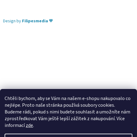
Design by
Filipesmedia
🧡
Chtěli bychom, aby se Vám na našem e-shopu nakupovalo co
nejlépe. Proto naše stránka používá soubory cookies.
Lekva nábytek
ubytování pod Pálavou
kování Tulip
Budeme rádi, pokud s nimi budete souhlasit a umožníte nám
úchytky Gamet
úchytky Siro
Blum - perfecting motion
zprostředkovat Vám ještě lepší zážitek z nakupování.
Více
informací
zde
.