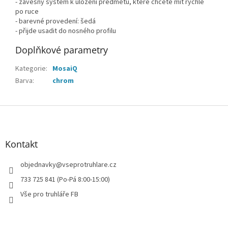
- závěsný systém k uložení předmětů, které chcete mít rychle
po ruce
- barevné provedení: šedá
- přijde usadit do nosného profilu
Doplňkové parametry
Kategorie
:
MosaiQ
Barva
:
chrom
Z
á
p
a
Kontakt
t
í
objednavky
@
vseprotruhlare.cz
733 725 841 (Po-Pá 8:00-15:00)
Vše pro truhláře FB