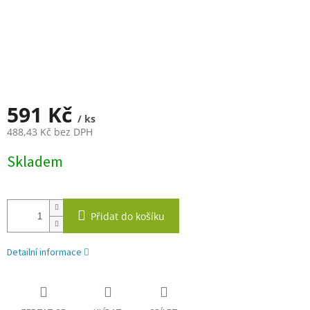
591 Kč
/ ks
488,43 Kč bez DPH
Měrná
Skladem
cena:
Přidat do košíku
Detailní informace