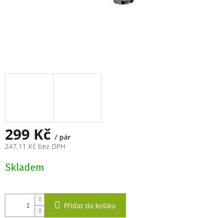
299 Kč
/ pár
247,11 Kč bez DPH
Měrná
Skladem
cena:
Přidat do košíku