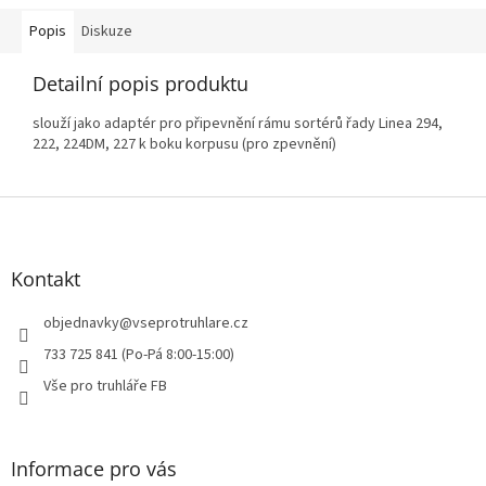
Popis
Diskuze
Detailní popis produktu
slouží jako adaptér pro připevnění rámu sortérů řady Linea 294,
222, 224DM, 227 k boku korpusu (pro zpevnění)
Z
á
p
a
Kontakt
t
í
objednavky
@
vseprotruhlare.cz
733 725 841 (Po-Pá 8:00-15:00)
Vše pro truhláře FB
Informace pro vás