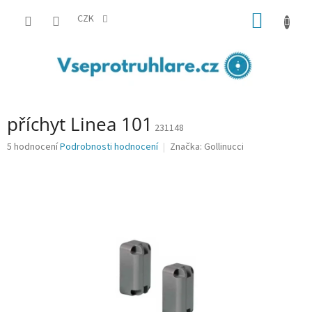
Přejít
NÁKUP
na
CZK
obsah
KOŠÍK
příchyt Linea 101
231148
Průměrné
5 hodnocení
Podrobnosti hodnocení
Značka:
Gollinucci
hodnocení
produktu
je
4,0
z
5
hvězdiček.