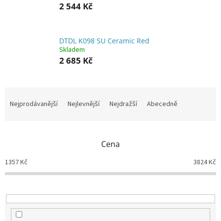
2 544 Kč
DTDL K098 SU Ceramic Red
Skladem
2 685 Kč
Ř
a
Nejprodávanější
Nejlevnější
Nejdražší
Abecedně
z
e
n
Cena
í
p
1357
Kč
3824
Kč
r
o
d
u
k