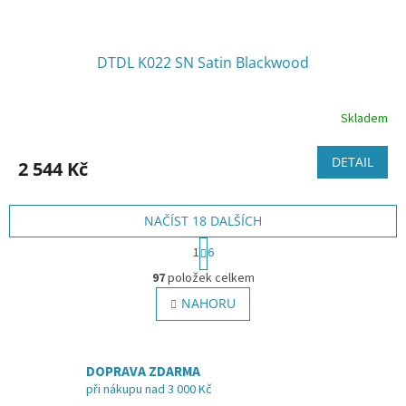
DTDL K022 SN Satin Blackwood
Skladem
DETAIL
2 544 Kč
NAČÍST 18 DALŠÍCH
S
1
6
t
O
r
97
položek celkem
v
á
l
NAHORU
n
á
k
o
d
v
a
á
DOPRAVA ZDARMA
c
n
í
při nákupu nad 3 000 Kč
í