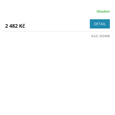
Skladem
DETAIL
2 482 Kč
Kód:
350498