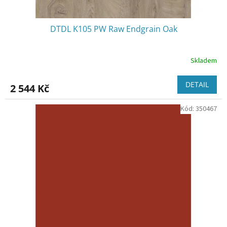
DTDL K105 PW Raw Endgrain Oak
Skladem
DETAIL
2 544 Kč
Kód:
350467