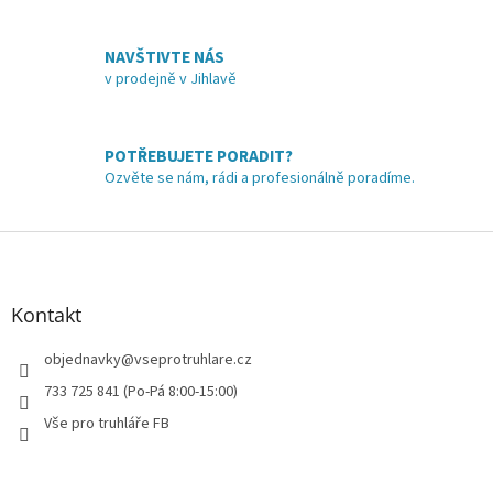
p
r
v
NAVŠTIVTE NÁS
k
v prodejně v Jihlavě
y
v
ý
p
POTŘEBUJETE PORADIT?
i
Ozvěte se nám, rádi a profesionálně poradíme.
s
u
Z
á
p
a
Kontakt
t
í
objednavky
@
vseprotruhlare.cz
733 725 841 (Po-Pá 8:00-15:00)
Vše pro truhláře FB