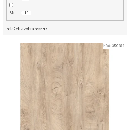
25mm
14
Položek k zobrazení:
97
V
Kód:
350484
ý
p
i
s
p
r
o
d
u
k
t
ů