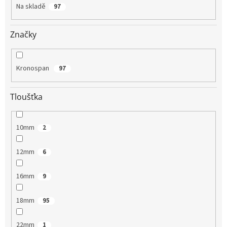
t
Na skladě
97
ů
Značky
Kronospan
97
Tloušťka
10mm
2
12mm
6
16mm
9
18mm
95
22mm
1