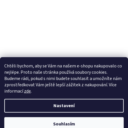
Chtěli bychom, aby se Vám na našem e-shopu nakupovalo co
nejlépe. Proto naše stránka používá soubory cookies.
Lekva nábytek
ubytování pod Pálavou
kování Tulip
Budeme rádi, pokud s nimi budete souhlasit a umožníte nám
úchytky Gamet
úchytky Siro
Blum - perfecting motion
zprostředkovat Vám ještě lepší zážitek z nakupování.
Více
informací
zde
.
Nastavení
Vytvořil Shoptet
Souhlasím
Copyright 2026
Vše pro truhláře.cz
. Všechna práva vyhrazena.