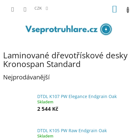
Přejít
NÁKUP
na
CZK
obsah
KOŠÍK
Laminované dřevotřískové desky
Kronospan Standard
Nejprodávanější
DTDL K107 PW Elegance Endgrain Oak
Skladem
2 544 Kč
DTDL K105 PW Raw Endgrain Oak
Skladem