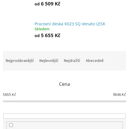
6 509 Kč
od
Pracovní deska K023 SQ Venato LESK
Skladem
5 655 Kč
od
Ř
a
Nejprodávanější
Nejlevnější
Nejdražší
Abecedně
z
e
n
Cena
í
p
5655
Kč
9846
Kč
r
o
d
u
k