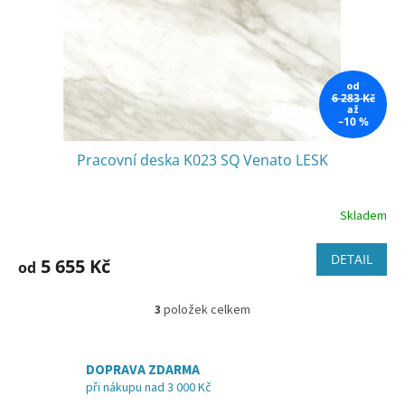
od
6 283 Kč
až
–10 %
Pracovní deska K023 SQ Venato LESK
Skladem
DETAIL
5 655 Kč
od
3
položek celkem
O
v
l
á
DOPRAVA ZDARMA
d
při nákupu nad 3 000 Kč
a