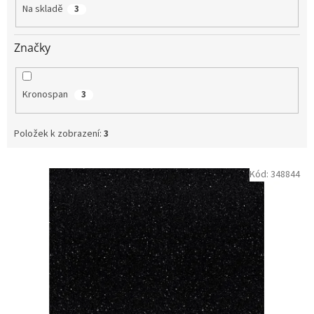
t
Na skladě
3
ů
Značky
Kronospan
3
Položek k zobrazení:
3
V
Kód:
348844
ý
p
i
s
p
r
o
d
u