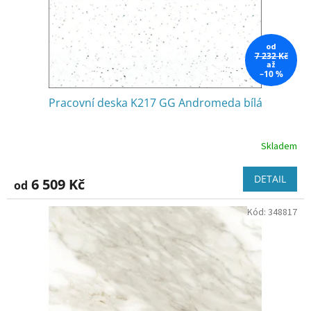
od
7 232 Kč
až
–10 %
Pracovní deska K217 GG Andromeda bílá
Skladem
DETAIL
6 509 Kč
od
Kód:
348817