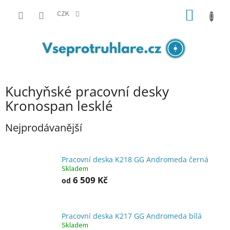
Přejít
NÁKUP
na
CZK
obsah
KOŠÍK
Kuchyňské pracovní desky
Kronospan lesklé
Nejprodávanější
Pracovní deska K218 GG Andromeda černá
Skladem
6 509 Kč
od
Pracovní deska K217 GG Andromeda bílá
Skladem