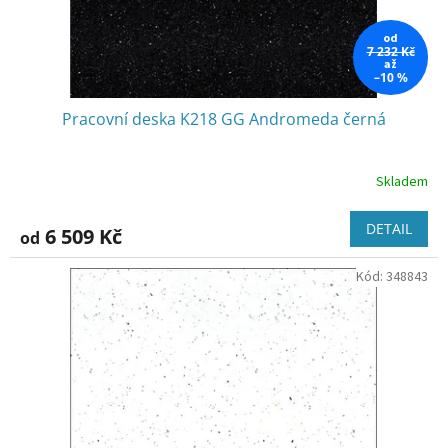
k
t
od
ů
7 232 Kč
až
–10 %
Pracovní deska K218 GG Andromeda černá
Skladem
DETAIL
6 509 Kč
od
Kód:
348843