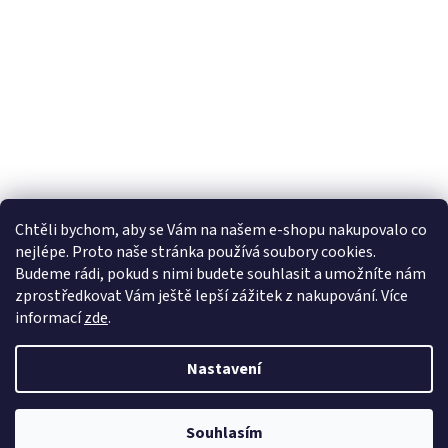
Chtěli bychom, aby se Vám na našem e-shopu nakupovalo co
nejlépe. Proto naše stránka používá soubory cookies.
Lekva nábytek
ubytování pod Pálavou
kování Tulip
Budeme rádi, pokud s nimi budete souhlasit a umožníte nám
úchytky Gamet
úchytky Siro
Blum - perfecting motion
zprostředkovat Vám ještě lepší zážitek z nakupování.
Více
informací
zde
.
Nastavení
Vytvořil Shoptet
Souhlasím
Copyright 2026
Vše pro truhláře.cz
. Všechna práva vyhrazena.