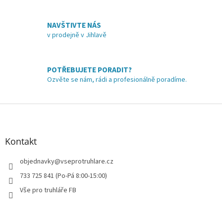
c
í
NAVŠTIVTE NÁS
p
v prodejně v Jihlavě
r
v
k
y
POTŘEBUJETE PORADIT?
v
Ozvěte se nám, rádi a profesionálně poradíme.
ý
p
i
Z
s
á
u
p
a
Kontakt
t
í
objednavky
@
vseprotruhlare.cz
733 725 841 (Po-Pá 8:00-15:00)
Vše pro truhláře FB