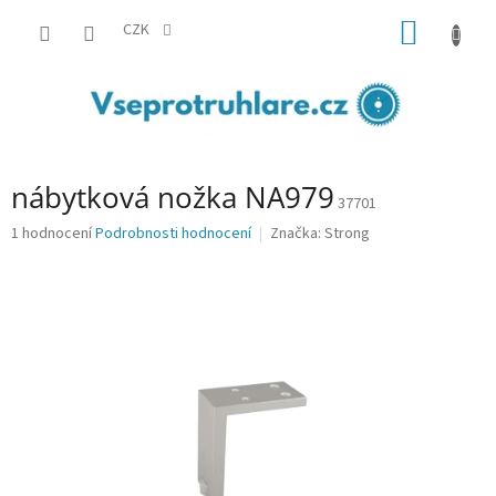
Přejít
NÁKUP
na
CZK
obsah
KOŠÍK
nábytková nožka NA979
37701
Průměrné
1 hodnocení
Podrobnosti hodnocení
Značka:
Strong
hodnocení
produktu
je
5,0
z
5
hvězdiček.