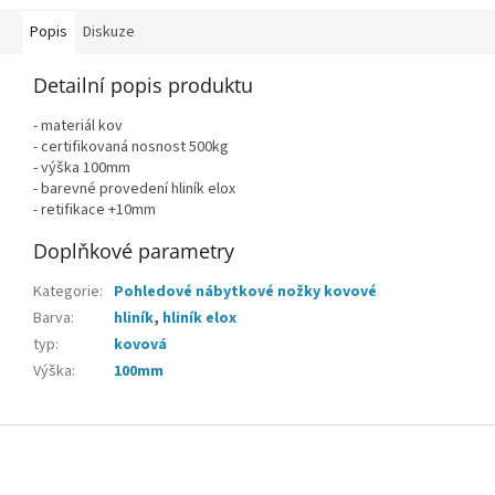
Popis
Diskuze
Detailní popis produktu
- materiál kov
- certifikovaná nosnost 500kg
- výška 100mm
- barevné provedení hliník elox
- retifikace +10mm
Doplňkové parametry
Kategorie
:
Pohledové nábytkové nožky kovové
Barva
:
hliník
,
hliník elox
typ
:
kovová
Výška
:
100mm
Z
á
p