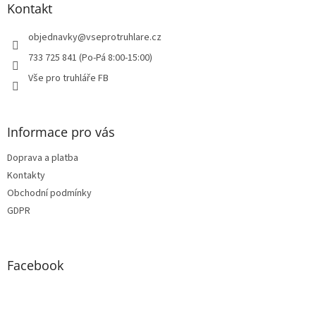
a
Kontakt
t
í
objednavky
@
vseprotruhlare.cz
733 725 841 (Po-Pá 8:00-15:00)
Vše pro truhláře FB
Informace pro vás
Doprava a platba
Kontakty
Obchodní podmínky
GDPR
Facebook