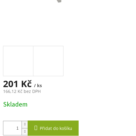
201 Kč
/ ks
166,12 Kč bez DPH
Měrná
Skladem
cena:
Přidat do košíku