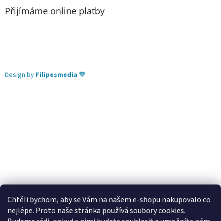
Přijímáme online platby
Design by
Filipesmedia
🧡
Chtěli bychom, aby se Vám na našem e-shopu nakupovalo co
nejlépe. Proto naše stránka používá soubory cookies.
Lekva nábytek
ubytování pod Pálavou
kování Tulip