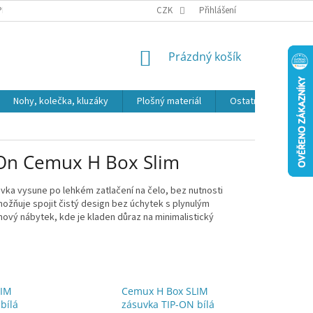
PR
CZK
Přihlášení
NÁKUPNÍ
Prázdný košík
KOŠÍK
Nohy, kolečka, kluzáky
Plošný materiál
Ostatní
Výpro
 On Cemux H Box Slim
ka vysune po lehkém zatlačení na čelo, bez nutnosti
ožňuje spojit čistý design bez úchytek s plynulým
vý nábytek, kde je kladen důraz na minimalistický
LIM
Cemux H Box SLIM
bílá
zásuvka TIP-ON bílá