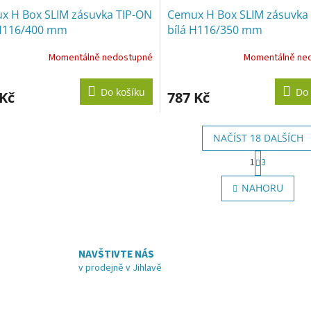
x H Box SLIM zásuvka TIP-ON
Cemux H Box SLIM zásuvka
 H116/400 mm
bílá H116/350 mm
Momentálně nedostupné
Momentálně ne
Do košíku
Do 
 Kč
787 Kč
NAČÍST 18 DALŠÍCH
S
1
3
t
O
r
v
NAHORU
á
l
n
á
k
d
o
a
v
c
á
NAVŠTIVTE NÁS
í
n
v prodejně v Jihlavě
p
í
r
v