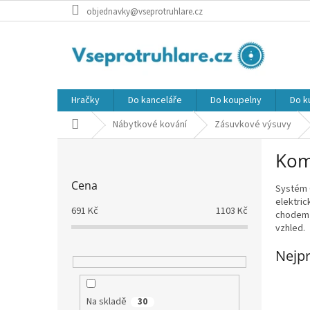
Přejít
objednavky@vseprotruhlare.cz
na
obsah
Hračky
Do kanceláře
Do koupelny
Do k
Domů
Nábytkové kování
Zásuvkové výsuvy
P
Kom
o
s
Cena
Systém 
t
elektric
r
691
Kč
1103
Kč
chodem 
a
vzhled.
n
n
Nejpr
í
p
a
Na skladě
30