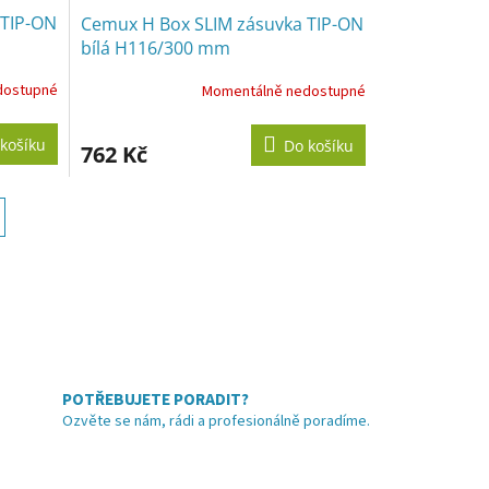
 TIP-ON
Cemux H Box SLIM zásuvka TIP-ON
bílá H116/300 mm
dostupné
Momentálně nedostupné
košíku
Do košíku
762 Kč
POTŘEBUJETE PORADIT?
Ozvěte se nám, rádi a profesionálně poradíme.