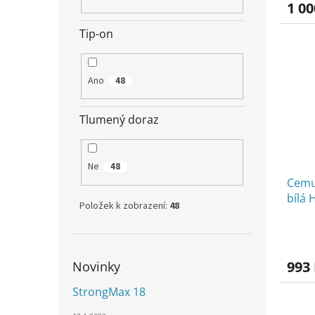
1 00
Tip-on
Ano
48
Tlumený doraz
Ne
48
Cemu
bílá
Položek k zobrazení:
48
993
Novinky
StrongMax 18