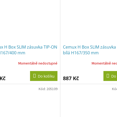
x H Box SLIM zásuvka TIP-ON
Cemux H Box SLIM zásuvka
 H167/400 mm
bílá H167/350 mm
Momentálně nedostupné
Momentálně ne
Do košíku
Do 
 Kč
887 Kč
Kód:
205109
Kó