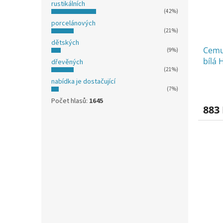
rustikálních
(42%)
porcelánových
(21%)
dětských
Cemu
(9%)
bílá
dřevěných
(21%)
nabídka je dostačující
(7%)
Počet hlasů:
1645
883