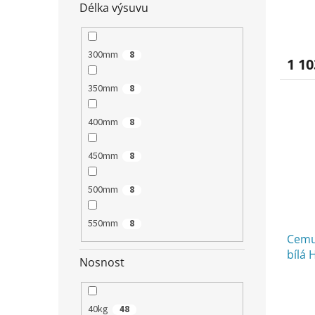
Délka výsuvu
ů
300mm
8
1 10
350mm
8
400mm
8
450mm
8
500mm
8
550mm
8
Cemu
bílá
Nosnost
40kg
48