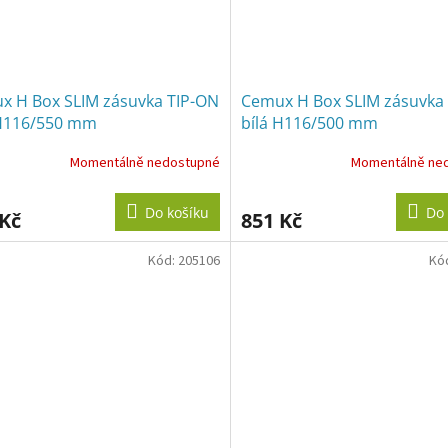
x H Box SLIM zásuvka TIP-ON
Cemux H Box SLIM zásuvka
 H116/550 mm
bílá H116/500 mm
Momentálně nedostupné
Momentálně ne
Do košíku
Do 
 Kč
851 Kč
Kód:
205106
Kó