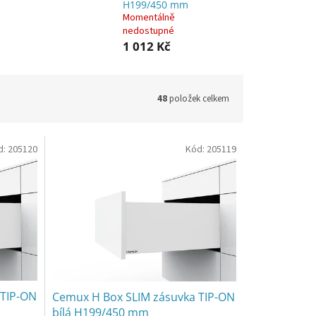
H199/450 mm
Momentálně
nedostupné
1 012 Kč
48
položek celkem
d:
205120
Kód:
205119
 TIP-ON
Cemux H Box SLIM zásuvka TIP-ON
bílá H199/450 mm