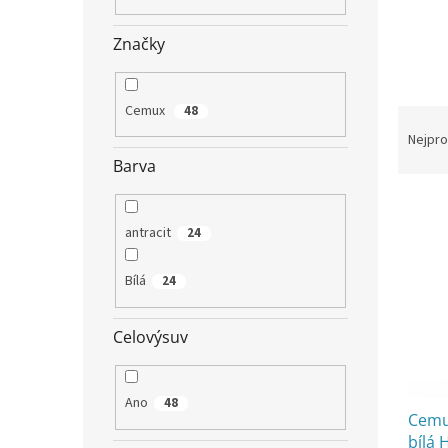
n
e
Značky
l
Cemux
48
Ř
a
Nejpro
z
Barva
e
V
n
ý
í
antracit
24
p
p
i
r
Bílá
24
s
o
p
d
r
u
Celovýsuv
o
k
d
t
u
ů
Ano
48
Cemu
k
bílá
t