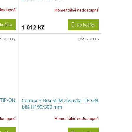
dostupné
Momentálně nedostupné
košíku
Do košíku
1 012 Kč
d:
205117
Kód:
205116
 TIP-ON
Cemux H Box SLIM zásuvka TIP-ON
bílá H199/300 mm
dostupné
Momentálně nedostupné