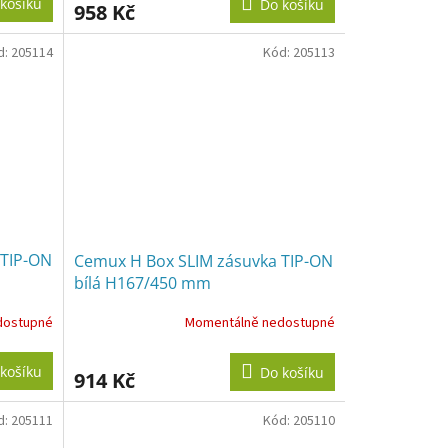
košíku
Do košíku
958 Kč
d:
205114
Kód:
205113
 TIP-ON
Cemux H Box SLIM zásuvka TIP-ON
bílá H167/450 mm
dostupné
Momentálně nedostupné
košíku
Do košíku
914 Kč
d:
205111
Kód:
205110