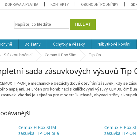
DOPRAVA A PLATBA
KONTAKTY
OBCHODNÍ PODMÍNKY
GD
HLEDAT
uchyně
Do šatny
Úchytky a věšáky
Nábytkové kování
S úzkou bočnicí
Cemux H Box Slim
Tip On
pletní sada zásuvkových výsuvů Tip
CEMUX TIP-ON je mechanické bezúchytkové otevírání zásuvek, kdy se zásuv
kého napájení. Je určen pro kombinaci s kuličkovými výsuvy CEMUX, čímž um
zásuvek. Vhodný je zejména pro moderní kuchyně, obývací stěny a koupelno
odávanější
Cemux H Box SLIM
Cemux H Box S
zásuvka TIP-ON bílá
zásuvka TIP-ON 