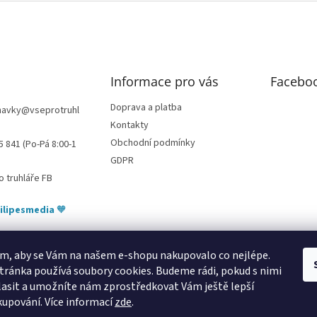
k
y
v
ý
p
i
Informace pro vás
Facebo
s
u
Doprava a platba
navky
@
vseprotruhl
Kontakty
Obchodní podmínky
5 841 (Po-Pá 8:00-1
GDPR
o truhláře FB
ilipesmedia
🧡
m, aby se Vám na našem e-shopu nakupovalo co nejlépe.
tránka používá soubory cookies. Budeme rádi, pokud s nimi
bytování pod Pálavou
kování Tulip
úchytky Gamet
úchytky Siro
Blum - 
asit a umožníte nám zprostředkovat Vám ještě lepší
kupování.
Více informací
zde
.