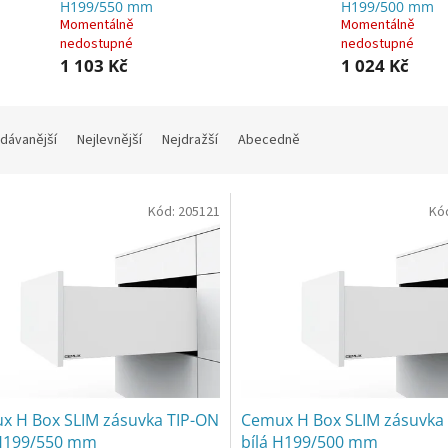
H199/550 mm
H199/500 mm
Momentálně
Momentálně
nedostupné
nedostupné
1 103 Kč
1 024 Kč
dávanější
Nejlevnější
Nejdražší
Abecedně
Kód:
205121
Kó
x H Box SLIM zásuvka TIP-ON
Cemux H Box SLIM zásuvka
 H199/550 mm
bílá H199/500 mm