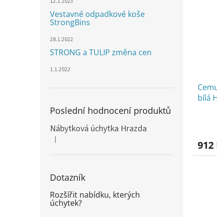
12.1.2023
Vestavné odpadkové koše
StrongBins
28.1.2022
STRONG a TULIP změna cen
1.1.2022
Cemu
bílá
Poslední hodnocení produktů
Nábytková úchytka Hrazda
|
Hodnocení produktu je 5 z 5 hvězdiček.
912
Dotazník
Rozšířit nabídku, kterých
úchytek?