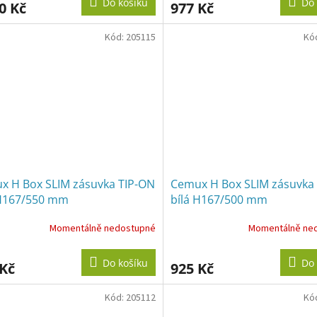
Do košíku
Do 
0 Kč
977 Kč
Kód:
205115
Kó
x H Box SLIM zásuvka TIP-ON
Cemux H Box SLIM zásuvka
 H167/550 mm
bílá H167/500 mm
Momentálně nedostupné
Momentálně ne
Do košíku
Do 
 Kč
925 Kč
Kód:
205112
Kó