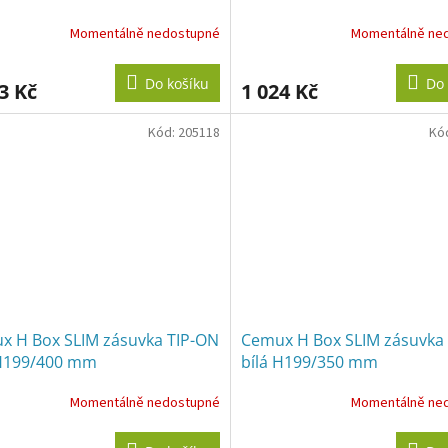
Momentálně nedostupné
Momentálně ne
Do košíku
Do 
3 Kč
1 024 Kč
Kód:
205118
Kó
x H Box SLIM zásuvka TIP-ON
Cemux H Box SLIM zásuvka
 H199/400 mm
bílá H199/350 mm
Momentálně nedostupné
Momentálně ne