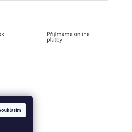
ok
Přijímáme online
platby
Souhlasím
perfecting motion