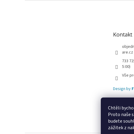
Z
á
p
a
t
Kontakt
í
objed
are.cz
733 72
5:00)
Vše pr
Design by
F
Chtěli bycho
Proto naše s
Lekva nábytek
u
budete souhl
zážitek z na