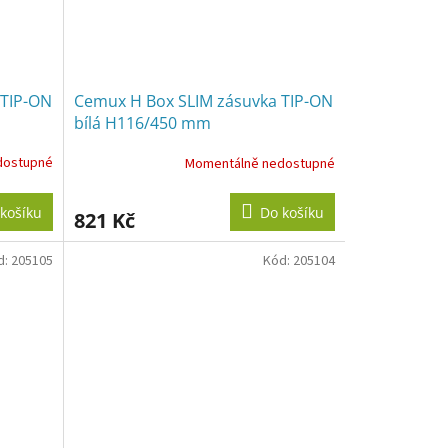
 TIP-ON
Cemux H Box SLIM zásuvka TIP-ON
bílá H116/450 mm
dostupné
Momentálně nedostupné
košíku
Do košíku
821 Kč
d:
205105
Kód:
205104