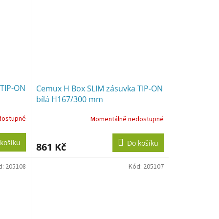
 TIP-ON
Cemux H Box SLIM zásuvka TIP-ON
bílá H167/300 mm
dostupné
Momentálně nedostupné
košíku
Do košíku
861 Kč
d:
205108
Kód:
205107