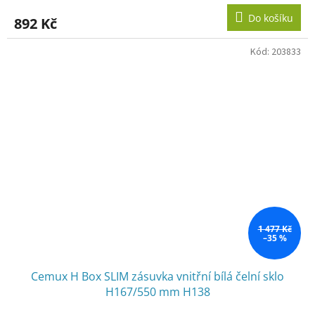
Do košíku
892 Kč
Kód:
203833
1 477 Kč
–35 %
Cemux H Box SLIM zásuvka vnitřní bílá čelní sklo
H167/550 mm H138