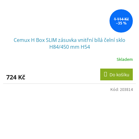
1 114 Kč
–35 %
Cemux H Box SLIM zásuvka vnitřní bílá čelní sklo
H84/450 mm H54
Skladem
Do košíku
724 Kč
Kód:
203814