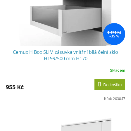
1 471 Kč
–35 %
Cemux H Box SLIM zásuvka vnitřní bílá čelní sklo
H199/500 mm H170
Skladem
Do košíku
955 Kč
Kód:
203847