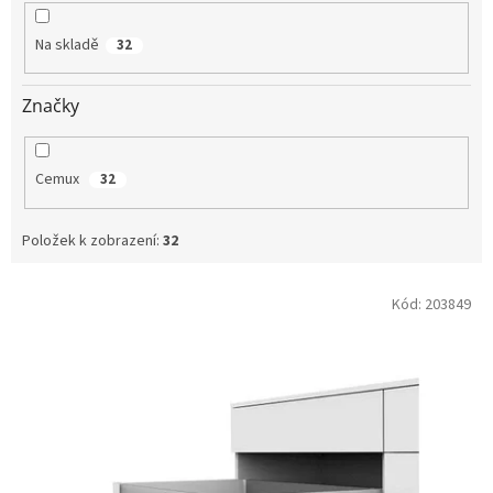
k
t
Na skladě
32
ů
Značky
Cemux
32
Položek k zobrazení:
32
V
Kód:
203849
ý
p
i
s
p
r
o
d