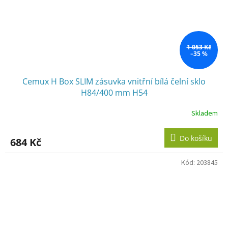
1 053 Kč
–35 %
Cemux H Box SLIM zásuvka vnitřní bílá čelní sklo
H84/400 mm H54
Skladem
Do košíku
684 Kč
Kód:
203845