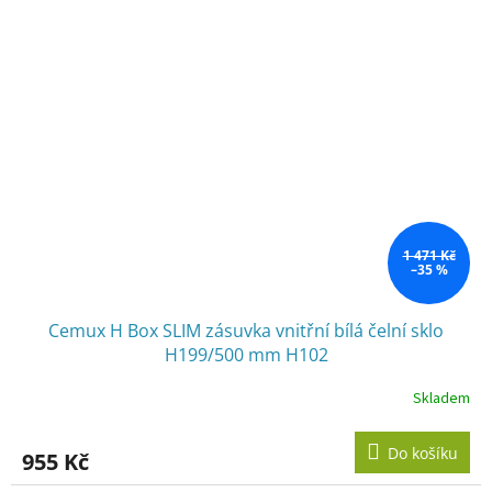
1 471 Kč
–35 %
Cemux H Box SLIM zásuvka vnitřní bílá čelní sklo
H199/500 mm H102
Skladem
Do košíku
955 Kč