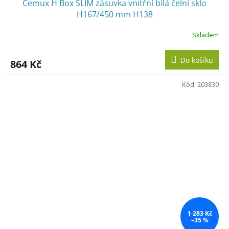
Cemux H Box SLIM zásuvka vnitřní bílá čelní sklo
H167/450 mm H138
Skladem
Do košíku
864 Kč
Kód:
203830
1 283 Kč
–35 %