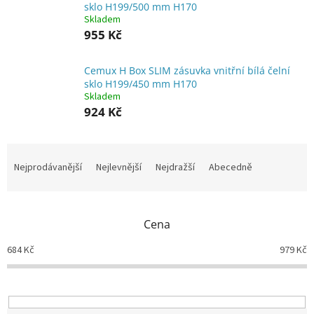
sklo H199/500 mm H170
Skladem
955 Kč
Cemux H Box SLIM zásuvka vnitřní bílá čelní
sklo H199/450 mm H170
Skladem
924 Kč
Ř
a
Nejprodávanější
Nejlevnější
Nejdražší
Abecedně
z
e
n
Cena
í
p
684
Kč
979
Kč
r
o
d
u