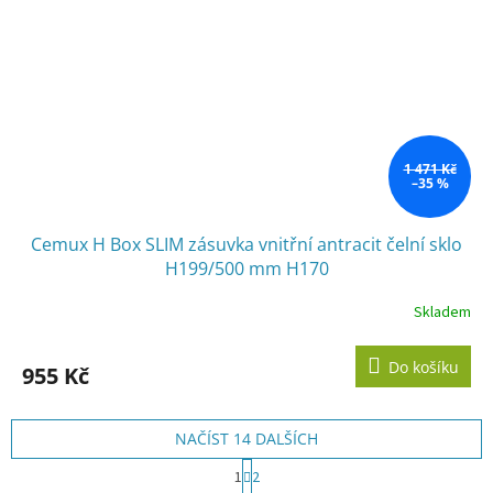
1 471 Kč
–35 %
Cemux H Box SLIM zásuvka vnitřní antracit čelní sklo
H199/500 mm H170
Skladem
Do košíku
955 Kč
NAČÍST 14 DALŠÍCH
S
1
2
t