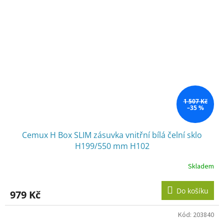
1 507 Kč
–35 %
Cemux H Box SLIM zásuvka vnitřní bílá čelní sklo
H199/550 mm H102
Skladem
Do košíku
979 Kč
Kód:
203840