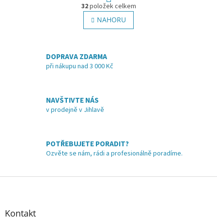
O
r
32
položek celkem
v
á
l
NAHORU
n
á
k
o
d
v
a
á
DOPRAVA ZDARMA
c
n
í
při nákupu nad 3 000 Kč
í
p
r
v
NAVŠTIVTE NÁS
k
v prodejně v Jihlavě
y
v
ý
p
POTŘEBUJETE PORADIT?
i
Ozvěte se nám, rádi a profesionálně poradíme.
s
u
Z
á
p
a
Kontakt