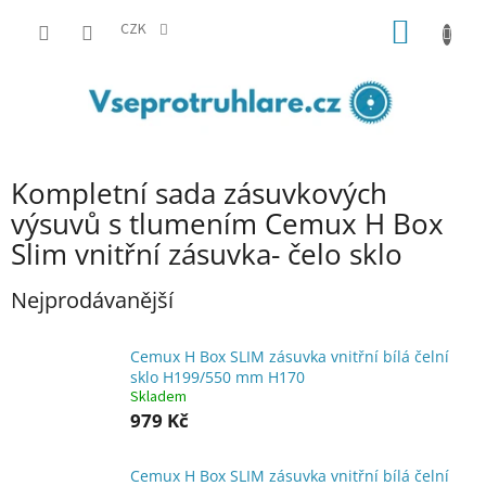
Přejít
NÁKUP
na
CZK
obsah
KOŠÍK
Kompletní sada zásuvkových
výsuvů s tlumením Cemux H Box
Slim vnitřní zásuvka- čelo sklo
Nejprodávanější
Cemux H Box SLIM zásuvka vnitřní bílá čelní
sklo H199/550 mm H170
Skladem
979 Kč
Cemux H Box SLIM zásuvka vnitřní bílá čelní