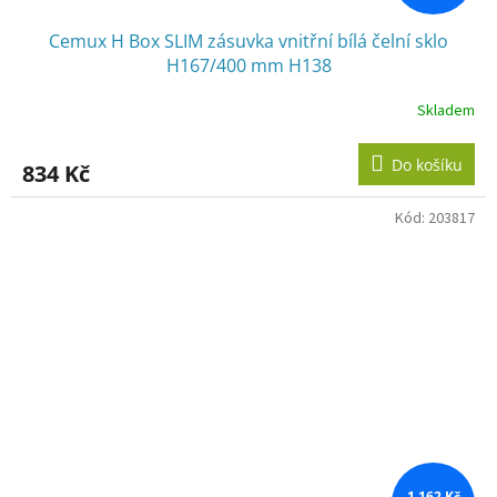
Cemux H Box SLIM zásuvka vnitřní bílá čelní sklo
H167/400 mm H138
Skladem
Do košíku
834 Kč
Kód:
203817
1 162 Kč