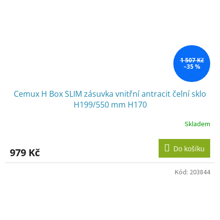
1 507 Kč
–35 %
Cemux H Box SLIM zásuvka vnitřní antracit čelní sklo
H199/550 mm H170
Skladem
Do košíku
979 Kč
Kód:
203844