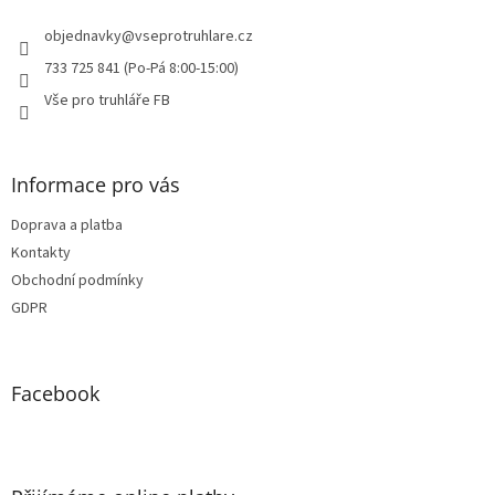
t
í
objednavky
@
vseprotruhlare.cz
733 725 841 (Po-Pá 8:00-15:00)
Vše pro truhláře FB
Informace pro vás
Doprava a platba
Kontakty
Obchodní podmínky
GDPR
Facebook