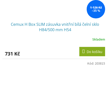
1 126 Kč
–35 %
Cemux H Box SLIM zásuvka vnitřní bílá čelní sklo
H84/500 mm H54
Skladem
Do košíku
731 Kč
Kód:
203815