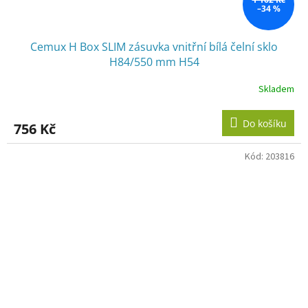
–34 %
Cemux H Box SLIM zásuvka vnitřní bílá čelní sklo
H84/550 mm H54
Skladem
Do košíku
756 Kč
Kód:
203816