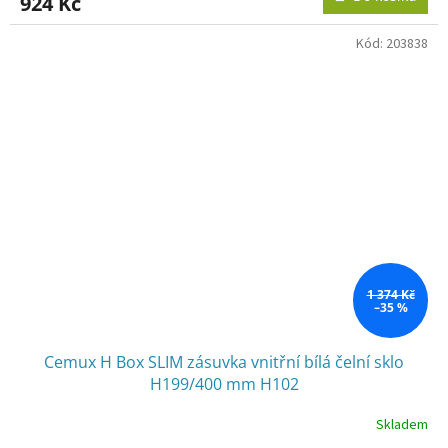
924 Kč
Kód:
203838
1 374 Kč
–35 %
Cemux H Box SLIM zásuvka vnitřní bílá čelní sklo
H199/400 mm H102
Skladem