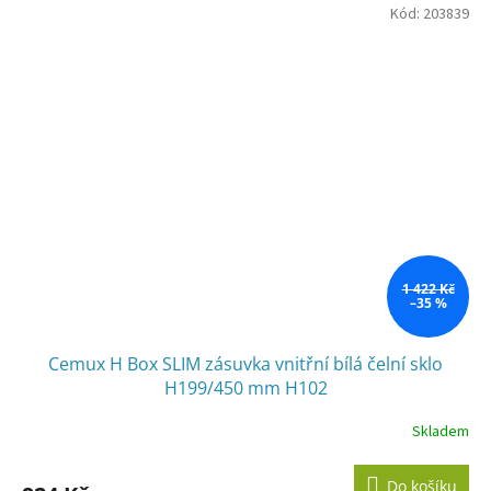
Kód:
203839
1 422 Kč
–35 %
Cemux H Box SLIM zásuvka vnitřní bílá čelní sklo
H199/450 mm H102
Skladem
Do košíku