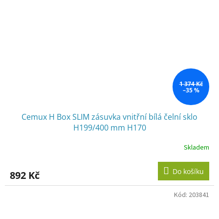
1 374 Kč
–35 %
Cemux H Box SLIM zásuvka vnitřní bílá čelní sklo
H199/400 mm H170
Skladem
Do košíku
892 Kč
Kód:
203841