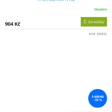
Skladem
Do košíku
904 Kč
Kód:
203831
1 330 Kč
–35 %