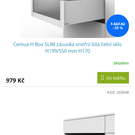
u
k
t
ů
1 507 Kč
–35 %
Cemux H Box SLIM zásuvka vnitřní bílá čelní sklo
H199/550 mm H170
Skladem
Do košíku
979 Kč
Kód:
203848