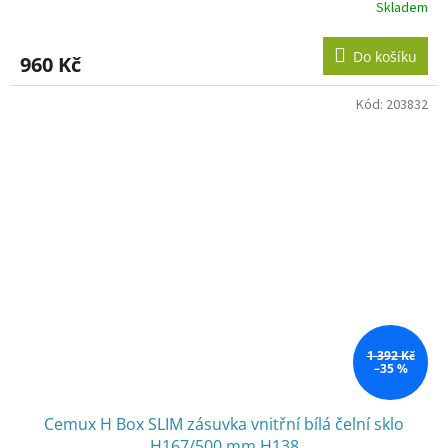
Skladem
Do košíku
960 Kč
Kód:
203832
1 392 Kč
–35 %
Cemux H Box SLIM zásuvka vnitřní bílá čelní sklo
H167/500 mm H138