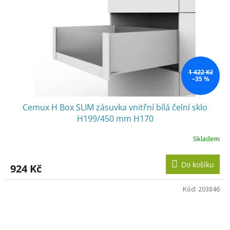
1 422 Kč
–35 %
Cemux H Box SLIM zásuvka vnitřní bílá čelní sklo
H199/450 mm H170
Skladem
Do košíku
924 Kč
Kód:
203846