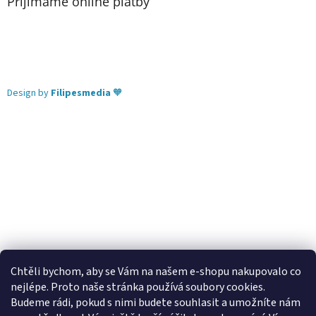
Přijímáme online platby
Design by
Filipesmedia
🧡
Chtěli bychom, aby se Vám na našem e-shopu nakupovalo co
nejlépe. Proto naše stránka používá soubory cookies.
Lekva nábytek
ubytování pod Pálavou
kování Tulip
Budeme rádi, pokud s nimi budete souhlasit a umožníte nám
úchytky Gamet
úchytky Siro
Blum - perfecting motion