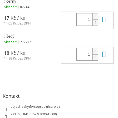
:: černý
Skladem
| 82744
Do 
17 Kč
/ ks
14,05 Kč bez DPH
:: šedý
Skladem
| 272212
Do 
18 Kč
/ ks
14,88 Kč bez DPH
Z
á
p
a
Kontakt
t
í
objednavky
@
vseprotruhlare.cz
733 725 841 (Po-Pá 8:00-15:00)