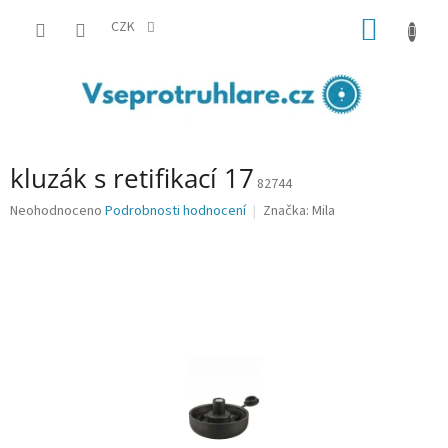
Přejít
NÁKUP
na
CZK
obsah
KOŠÍK
kluzák s retifikací 17
82744
Průměrné
Neohodnoceno
Podrobnosti hodnocení
Značka:
Mila
hodnocení
produktu
je
0,0
z
5
hvězdiček.