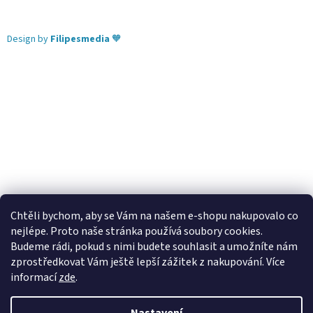
Design by
Filipesmedia
🧡
Chtěli bychom, aby se Vám na našem e-shopu nakupovalo co
nejlépe. Proto naše stránka používá soubory cookies.
Lekva nábytek
ubytování pod Pálavou
kování Tulip
Budeme rádi, pokud s nimi budete souhlasit a umožníte nám
úchytky Gamet
úchytky Siro
Blum - perfecting motion
zprostředkovat Vám ještě lepší zážitek z nakupování.
Více
informací
zde
.