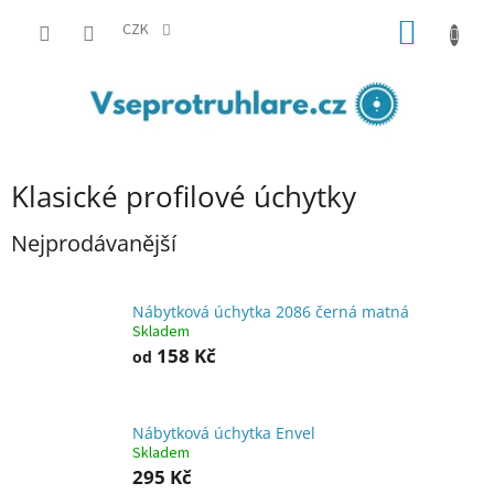
Přejít
NÁKUP
na
CZK
obsah
KOŠÍK
Klasické profilové úchytky
Nejprodávanější
Nábytková úchytka 2086 černá matná
Skladem
158 Kč
od
Nábytková úchytka Envel
Skladem
295 Kč