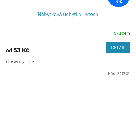
–9 %
Nábytková úchytka Hytech
Skladem
DETAIL
53 Kč
od
eloxovaný hliník
Kód:
227301