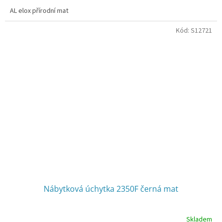
AL elox přírodní mat
Kód:
S12721
Nábytková úchytka 2350F černá mat
Skladem