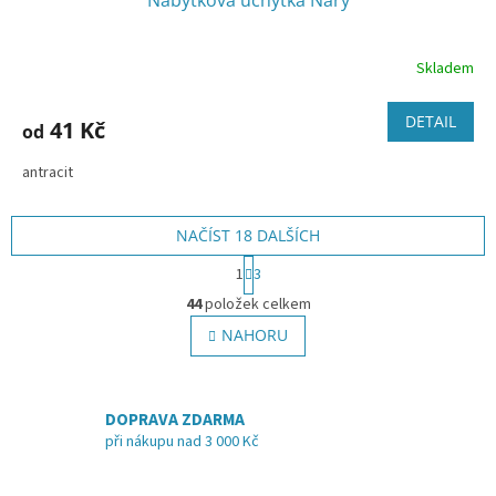
Skladem
DETAIL
41 Kč
od
antracit
NAČÍST 18 DALŠÍCH
S
1
3
t
O
r
44
položek celkem
v
á
l
NAHORU
n
á
k
o
d
v
a
á
DOPRAVA ZDARMA
c
n
í
při nákupu nad 3 000 Kč
í
p
r