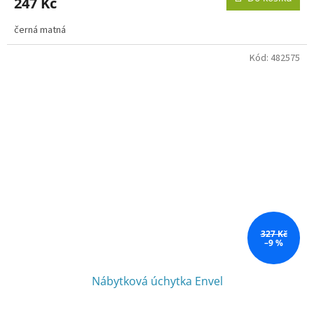
247 Kč
černá matná
Kód:
482575
327 Kč
–9 %
Nábytková úchytka Envel