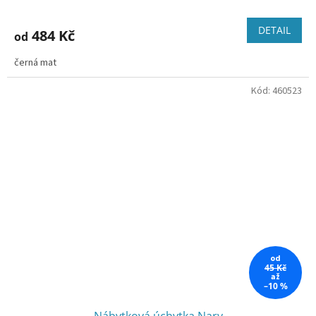
DETAIL
484 Kč
od
černá mat
Kód:
460523
od
45 Kč
až
–10 %
Nábytková úchytka Nary