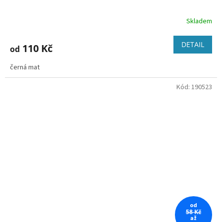
Skladem
DETAIL
110 Kč
od
černá mat
Kód:
190523
od
58 Kč
až