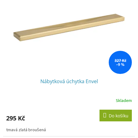
327 Kč
–9 %
Nábytková úchytka Envel
Skladem
Do košíku
295 Kč
tmavá zlatá broušená