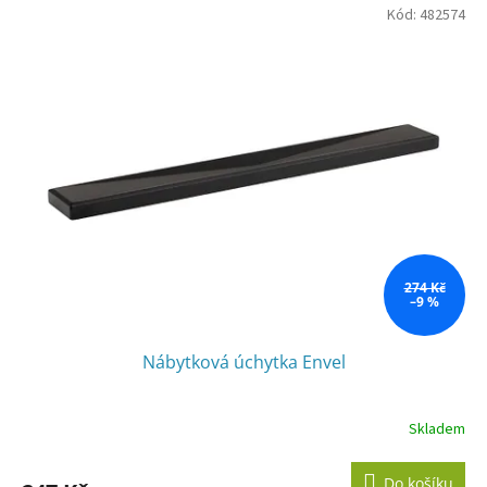
Kód:
482574
274 Kč
–9 %
Nábytková úchytka Envel
Skladem
Do košíku