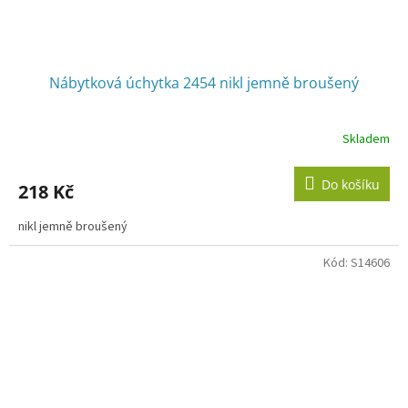
Nábytková úchytka 2454 nikl jemně broušený
Skladem
Do košíku
218 Kč
nikl jemně broušený
Kód:
S14606