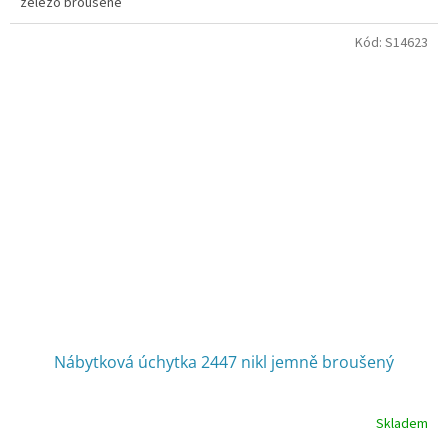
železo broušené
Kód:
S14623
Nábytková úchytka 2447 nikl jemně broušený
Skladem