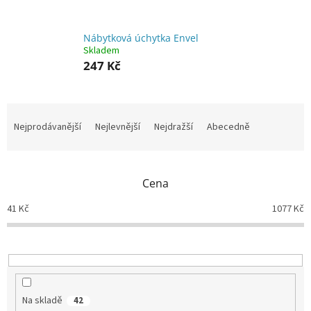
Nábytková úchytka Envel
Skladem
247 Kč
Ř
a
Nejprodávanější
Nejlevnější
Nejdražší
Abecedně
z
e
n
Cena
í
p
41
Kč
1077
Kč
r
o
d
u
k
t
Na skladě
42
ů