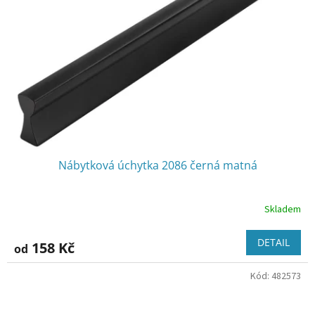
p
r
o
d
u
k
t
ů
Nábytková úchytka 2086 černá matná
Skladem
DETAIL
158 Kč
od
Kód:
482573