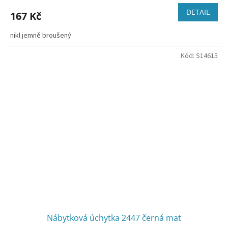
DETAIL
167 Kč
nikl jemně broušený
Kód:
S14615
Nábytková úchytka 2447 černá mat