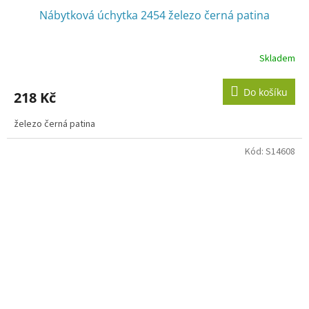
Nábytková úchytka 2454 železo černá patina
Skladem
Do košíku
218 Kč
železo černá patina
Kód:
S14608