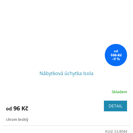
od
106 Kč
–9 %
Nábytková úchytka Isola
Skladem
DETAIL
96 Kč
od
chrom lesklý
Kód:
S14044