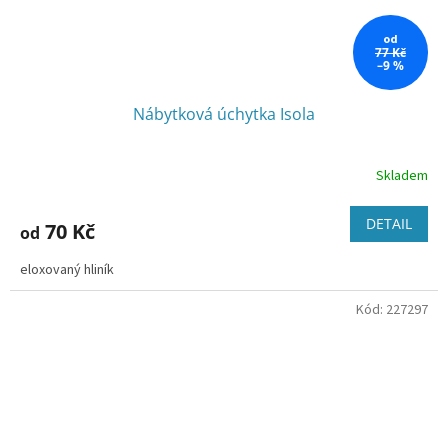
od
77 Kč
–9 %
Nábytková úchytka Isola
Skladem
DETAIL
70 Kč
od
eloxovaný hliník
Kód:
227297