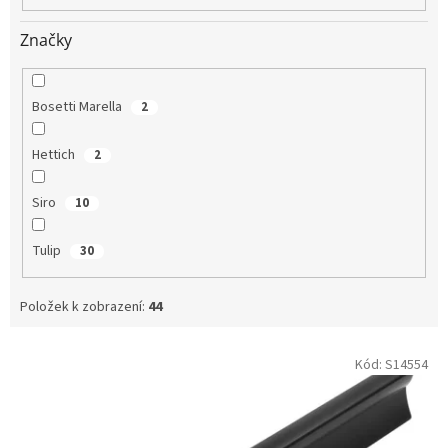
Značky
Bosetti Marella
2
Hettich
2
Siro
10
Tulip
30
Položek k zobrazení:
44
V
Kód:
S14554
ý
p
i
s