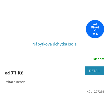
od
78 Kč
až
–9 %
Nábytková úchytka Isola
Skladem
Průměrné
hodnocení
produktu
DETAIL
71 Kč
od
je
2,3
imitace nerezi
z
5
Kód:
227293
hvězdiček.