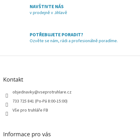
v
NAVŠTIVTE NÁS
k
v prodejně v Jihlavě
y
v
ý
p
POTŘEBUJETE PORADIT?
i
Ozvěte se nám, rádi a profesionálně poradíme.
s
u
Z
á
p
a
Kontakt
t
í
objednavky
@
vseprotruhlare.cz
733 725 841 (Po-Pá 8:00-15:00)
Vše pro truhláře FB
Informace pro vás