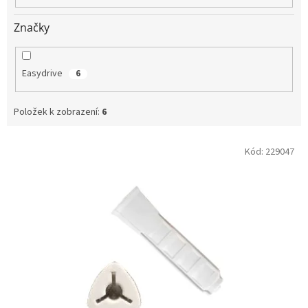
Značky
Easydrive
6
Položek k zobrazení:
6
V
Kód:
229047
ý
p
i
s
p
r
o
d
u
k