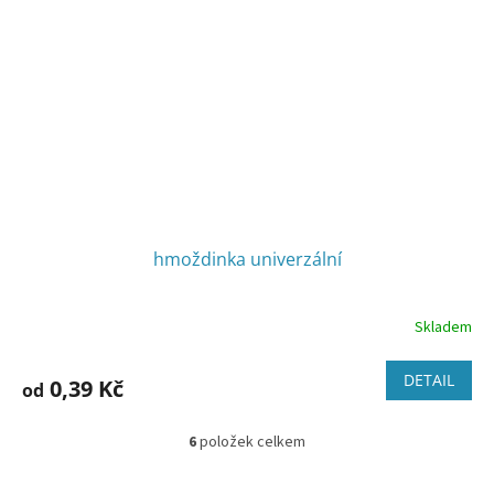
hmoždinka univerzální
Skladem
DETAIL
0,39 Kč
od
6
položek celkem
O
v
l