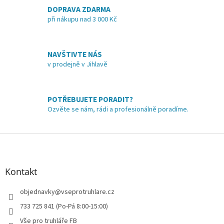
á
DOPRAVA ZDARMA
d
při nákupu nad 3 000 Kč
a
c
í
NAVŠTIVTE NÁS
p
v prodejně v Jihlavě
r
v
k
y
POTŘEBUJETE PORADIT?
v
Ozvěte se nám, rádi a profesionálně poradíme.
ý
p
i
Z
s
á
u
p
a
Kontakt
t
í
objednavky
@
vseprotruhlare.cz
733 725 841 (Po-Pá 8:00-15:00)
Vše pro truhláře FB