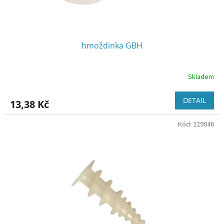
t
ů
hmoždinka GBH
Skladem
DETAIL
13,38 Kč
Kód:
229046