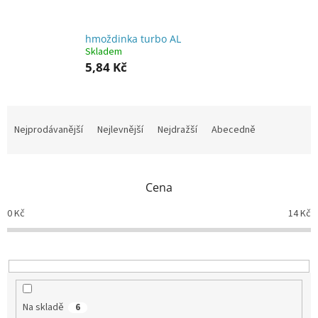
hmoždinka turbo AL
Skladem
5,84 Kč
Ř
a
Nejprodávanější
Nejlevnější
Nejdražší
Abecedně
z
e
n
Cena
í
p
0
Kč
14
Kč
r
o
d
u
k
t
Na skladě
6
ů