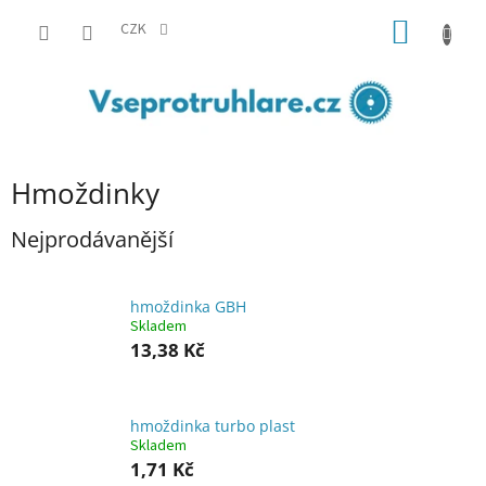
Přejít
NÁKUP
na
CZK
obsah
KOŠÍK
Hmoždinky
Nejprodávanější
hmoždinka GBH
Skladem
13,38 Kč
hmoždinka turbo plast
Skladem
1,71 Kč