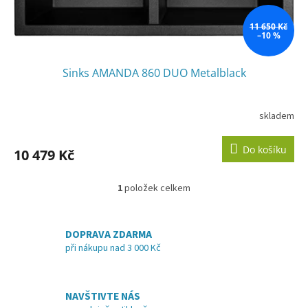
t
ů
11 650 Kč
–10 %
Sinks AMANDA 860 DUO Metalblack
skladem
Do košíku
10 479 Kč
1
položek celkem
O
v
l
á
DOPRAVA ZDARMA
d
při nákupu nad 3 000 Kč
a
c
í
NAVŠTIVTE NÁS
p