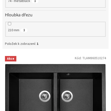
74 - metalblack
1
Hloubka dřezu
210 mm
1
Položek k zobrazení:
1
V
Kód:
TLAM860510274
Akce
ý
p
i
s
p
r
o
d
u
k