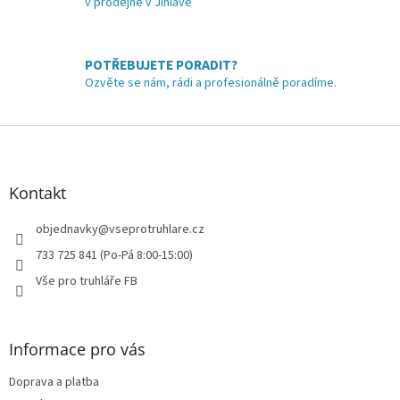
v prodejně v Jihlavě
r
v
k
y
POTŘEBUJETE PORADIT?
v
Ozvěte se nám, rádi a profesionálně poradíme.
ý
p
i
Z
s
á
u
p
a
Kontakt
t
í
objednavky
@
vseprotruhlare.cz
733 725 841 (Po-Pá 8:00-15:00)
Vše pro truhláře FB
Informace pro vás
Doprava a platba