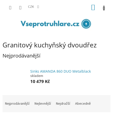
Přejít
NÁKUP
na
CZK
obsah
KOŠÍK
Granitový kuchyňský dvoudřez
Nejprodávanější
Sinks AMANDA 860 DUO Metalblack
skladem
10 479 Kč
Ř
a
Nejprodávanější
Nejlevnější
Nejdražší
Abecedně
z