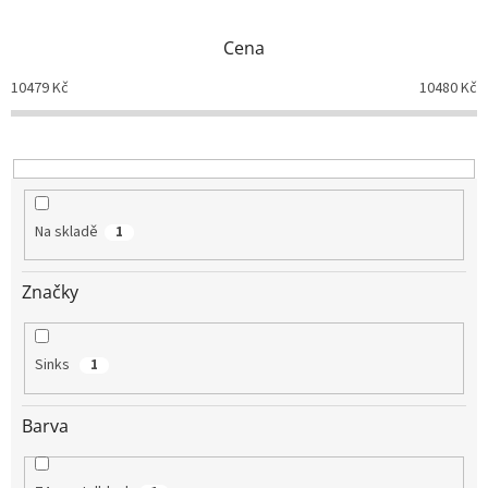
e
n
Cena
í
p
10479
Kč
10480
Kč
r
o
d
u
k
t
Na skladě
1
ů
Značky
Sinks
1
Barva