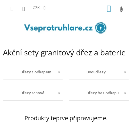
Přejít
NÁKUP
na
CZK
obsah
KOŠÍK
Akční sety granitový dřez a baterie
Dřezy s odkapem
Dvoudřezy
Dřezy rohové
Dřezy bez odkapu
Produkty teprve připravujeme.