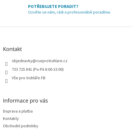
POTŘEBUJETE PORADIT?
Ozvěte se nám, rádi a profesionálně poradíme.
Z
á
p
a
Kontakt
t
í
objednavky
@
vseprotruhlare.cz
733 725 841 (Po-Pá 8:00-15:00)
Vše pro truhláře FB
Informace pro vás
Doprava a platba
Kontakty
Obchodní podmínky