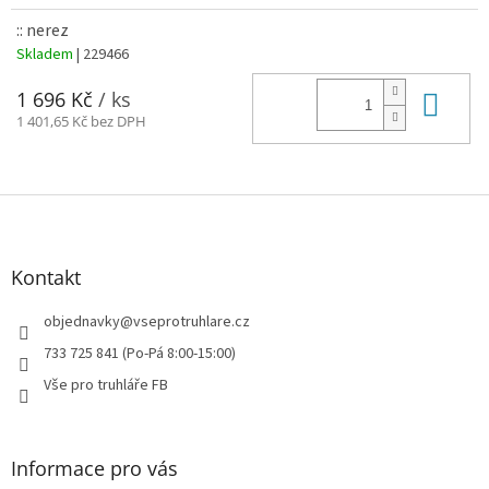
:: nerez
Skladem
| 229466
Do 
1 696 Kč
/ ks
1 401,65 Kč bez DPH
Z
á
p
a
Kontakt
t
í
objednavky
@
vseprotruhlare.cz
733 725 841 (Po-Pá 8:00-15:00)
Vše pro truhláře FB
Informace pro vás