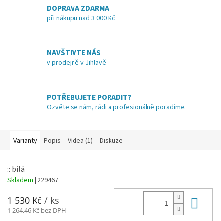
DOPRAVA ZDARMA
při nákupu nad 3 000 Kč
NAVŠTIVTE NÁS
v prodejně v Jihlavě
POTŘEBUJETE PORADIT?
Ozvěte se nám, rádi a profesionálně poradíme.
Varianty
Popis
Videa (1)
Diskuze
:: bílá
Skladem
| 229467
Do 
1 530 Kč
/ ks
1 264,46 Kč bez DPH