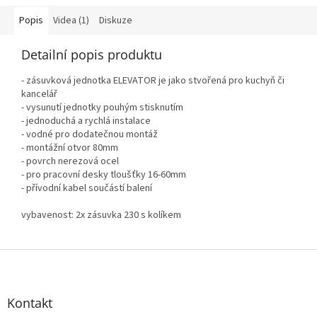
Popis
Videa (1)
Diskuze
Detailní popis produktu
- zásuvková jednotka ELEVATOR je jako stvořená pro kuchyň či
kancelář
- vysunutí jednotky pouhým stisknutím
- jednoduchá a rychlá instalace
- vodné pro dodatečnou montáž
- montážní otvor 80mm
- povrch nerezová ocel
- pro pracovní desky tloušťky 16-60mm
- přívodní kabel součástí balení
vybavenost: 2x zásuvka 230 s kolíkem
Z
á
p
a
Kontakt