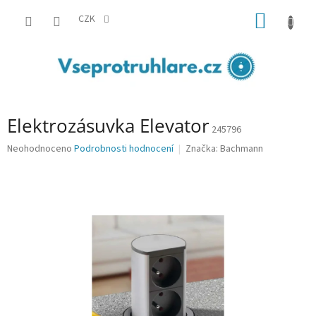
Přejít
NÁKUP
na
CZK
obsah
KOŠÍK
Elektrozásuvka Elevator
245796
Průměrné
Neohodnoceno
Podrobnosti hodnocení
Značka:
Bachmann
hodnocení
produktu
je
0,0
z
5
hvězdiček.