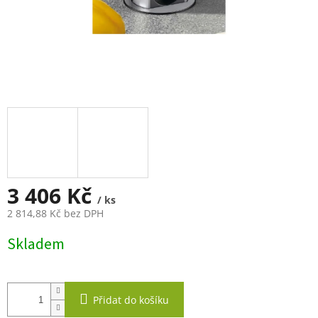
3 406 Kč
/ ks
2 814,88 Kč bez DPH
Měrná
Skladem
cena:
Přidat do košíku