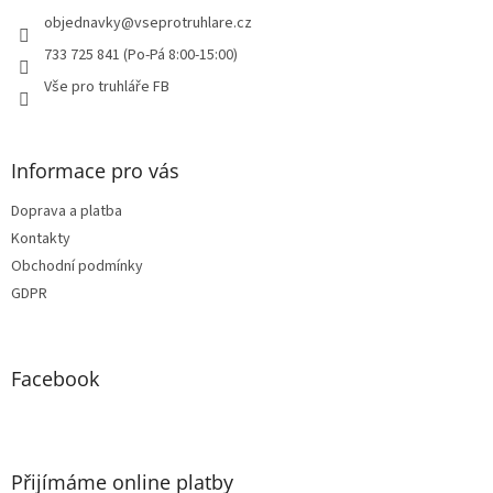
t
í
objednavky
@
vseprotruhlare.cz
733 725 841 (Po-Pá 8:00-15:00)
Vše pro truhláře FB
Informace pro vás
Doprava a platba
Kontakty
Obchodní podmínky
GDPR
Facebook
Přijímáme online platby