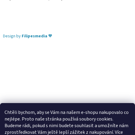
Design by
Filipesmedia
🧡
Chtěli bychom, aby se Vám na našem e-shopu nakupovalo co
nejlépe. Proto naše stránka používá soubory cookies.
Lekva nábytek
ubytování pod Pálavou
kování Tulip
Budeme rádi, pokud s nimi budete souhlasit a umožníte nám
úchytky Gamet
úchytky Siro
Blum - perfecting motion
zprostředkovat Vám ještě lepší zážitek z nakupování.
Více