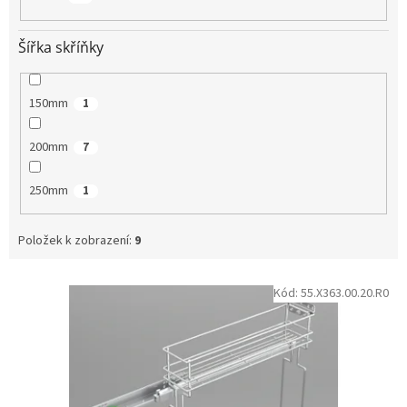
Šířka skříňky
150mm
1
200mm
7
250mm
1
Položek k zobrazení:
9
V
Kód:
55.X363.00.20.R0
ý
p
i
s
p
r