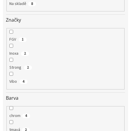
t
Na skladě
8
ů
Značky
FGV
1
Inoxa
2
Strong
2
Vibo
4
Barva
chrom
4
tmavá
2