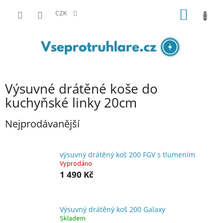
Přejít
NÁKUP
na
CZK
obsah
KOŠÍK
Výsuvné drátěné koše do
kuchyňské linky 20cm
Nejprodávanější
výsuvný drátěný koš 200 FGV s tlumením
Vyprodáno
1 490 Kč
Výsuvný drátěný koš 200 Galaxy
Skladem