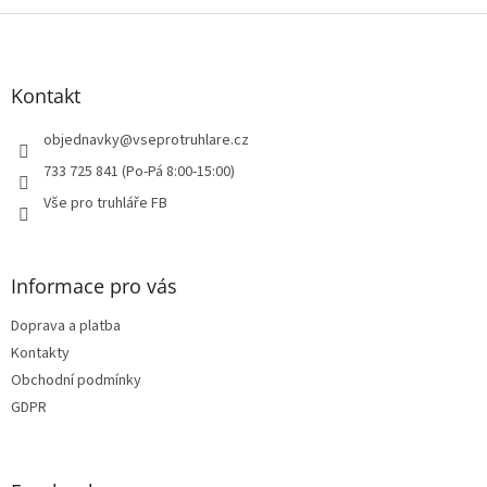
i
Z
s
á
u
p
a
Kontakt
t
í
objednavky
@
vseprotruhlare.cz
733 725 841 (Po-Pá 8:00-15:00)
Vše pro truhláře FB
Informace pro vás
Doprava a platba
Kontakty
Obchodní podmínky
GDPR