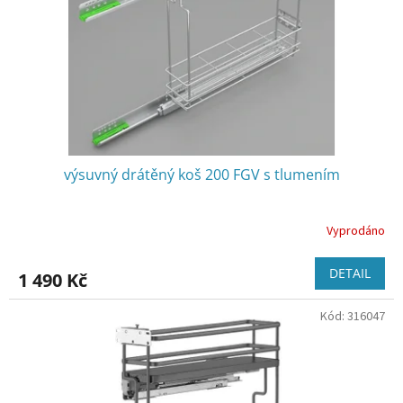
o
d
u
k
t
ů
výsuvný drátěný koš 200 FGV s tlumením
Vyprodáno
DETAIL
1 490 Kč
Kód:
316047