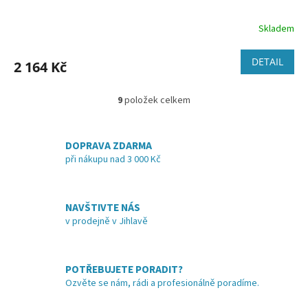
Skladem
DETAIL
2 164 Kč
9
položek celkem
O
v
l
á
DOPRAVA ZDARMA
d
při nákupu nad 3 000 Kč
a
c
í
NAVŠTIVTE NÁS
p
v prodejně v Jihlavě
r
v
k
y
POTŘEBUJETE PORADIT?
v
Ozvěte se nám, rádi a profesionálně poradíme.
ý
p