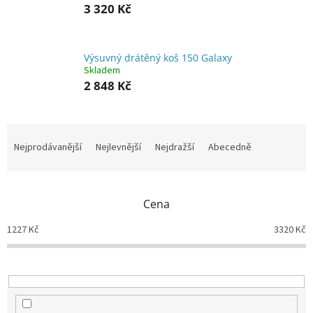
3 320 Kč
Výsuvný drátěný koš 150 Galaxy
Skladem
2 848 Kč
Ř
a
Nejprodávanější
Nejlevnější
Nejdražší
Abecedně
z
e
n
Cena
í
p
1227
Kč
3320
Kč
r
o
d
u
k