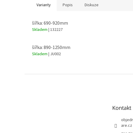
Varianty
Popis
Diskuze
šířka: 690-920mm
Skladem
| 132227
šířka: 890-1250mm
Skladem
| JU002
Z
á
p
a
t
Kontakt
í
objed
are.cz