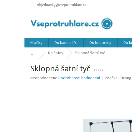
Přejít
objednavky@vseprotruhlare.cz
na
obsah
Hračky
Do kanceláře
Do koupelny
Do k
Domů
Do šatny
Sklopná šatní tyč
Sklopná šatní tyč
132227
Průměrné
Neohodnoceno
Podrobnosti hodnocení
Značka:
Strong
hodnocení
produktu
je
0,0
z
5
hvězdiček.