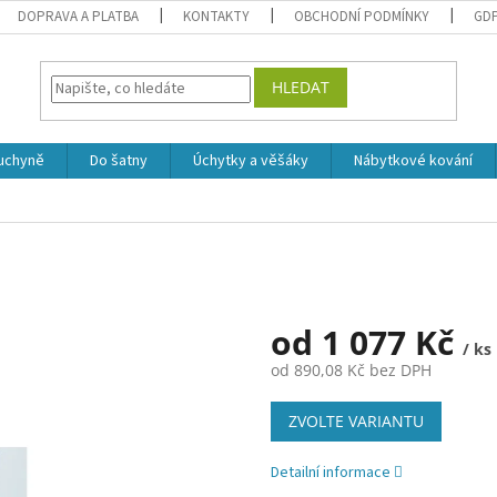
DOPRAVA A PLATBA
KONTAKTY
OBCHODNÍ PODMÍNKY
GD
HLEDAT
uchyně
Do šatny
Úchytky a věšáky
Nábytkové kování
od
1 077 Kč
/ ks
od
890,08 Kč
bez DPH
Měrná
ZVOLTE VARIANTU
cena:
Detailní informace