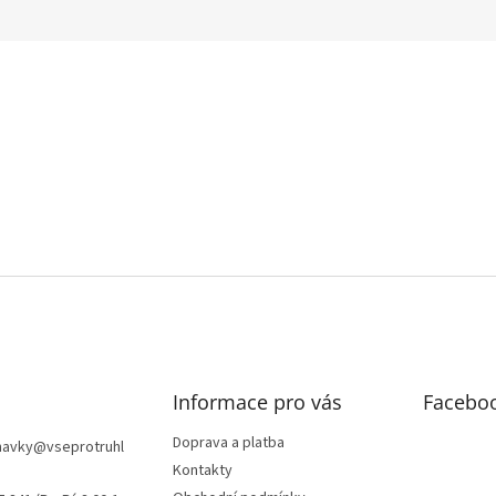
Informace pro vás
Facebo
Doprava a platba
navky
@
vseprotruhl
Kontakty