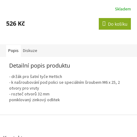
Skladem
526 Kč
Do košíku
Popis
Diskuze
Detailní popis produktu
- držák pro šatní tyče Hettich
- k našroubování pod polici se speciálním šroubem M6 x 25, 2
otvory pro vruty
- rozteč otvorů 32 mm
poniklovaný zinkový odlitek
Z
á
p