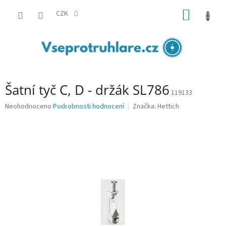
Přejít
NÁKUP
na
CZK
obsah
KOŠÍK
Šatní tyč C, D - držák SL786
119133
Průměrné
Neohodnoceno
Podrobnosti hodnocení
Značka:
Hettich
hodnocení
produktu
je
0,0
z
5
hvězdiček.