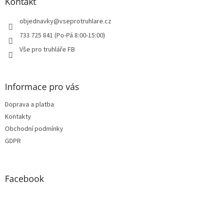
a
Kontakt
t
í
objednavky
@
vseprotruhlare.cz
733 725 841 (Po-Pá 8:00-15:00)
Vše pro truhláře FB
Informace pro vás
Doprava a platba
Kontakty
Obchodní podmínky
GDPR
Facebook