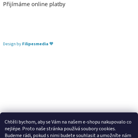
Přijímáme online platby
Design by
Filipesmedia
🧡
Chtěli bychom, aby se Vám na našem e-shopu nakupovalo co
nejlépe. Proto naše stránka používá soubory cookies.
Lekva nábytek
ubytování pod Pálavou
kování Tulip
Budeme rádi, pokud s nimi budete souhlasit a umožníte nám
úchytky Gamet
úchytky Siro
Blum - perfecting motion