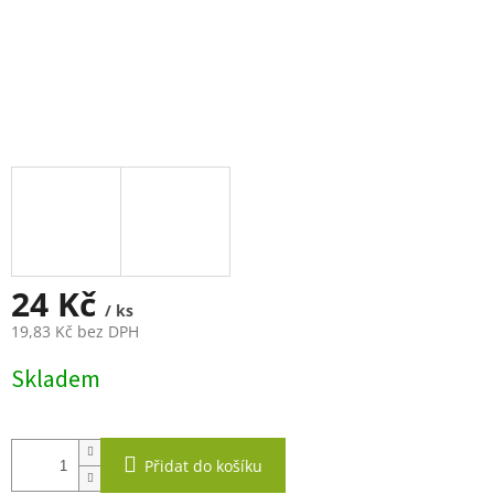
24 Kč
/ ks
19,83 Kč bez DPH
Měrná
Skladem
cena:
Přidat do košíku