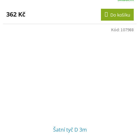
Průměrné
hodnocení
produktu
362 Kč
Do košíku
je
3,4
z
Kód:
107988
5
hvězdiček.
Šatní tyč D 3m