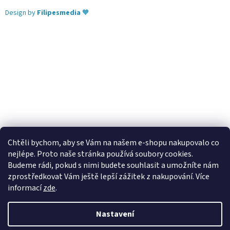
Design by
Filipesmedia
🧡
Chtěli bychom, aby se Vám na našem e-shopu nakupovalo co
nejlépe. Proto naše stránka používá soubory cookies.
Lekva nábytek
ubytování pod Pálavou
kování Tulip
Budeme rádi, pokud s nimi budete souhlasit a umožníte nám
úchytky Gamet
úchytky Siro
Blum - perfecting motion
zprostředkovat Vám ještě lepší zážitek z nakupování.
Více
informací
zde
.
Nastavení
Vytvořil Shoptet