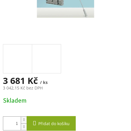
3 681 Kč
/ ks
3 042,15 Kč bez DPH
Měrná
Skladem
cena:
Přidat do košíku