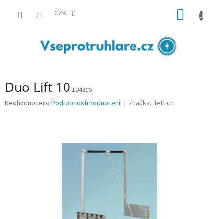
Přejít
NÁKUP
na
CZK
obsah
KOŠÍK
Duo Lift 10
104355
Průměrné
Neohodnoceno
Podrobnosti hodnocení
Značka:
Hettich
hodnocení
produktu
je
0,0
z
5
hvězdiček.