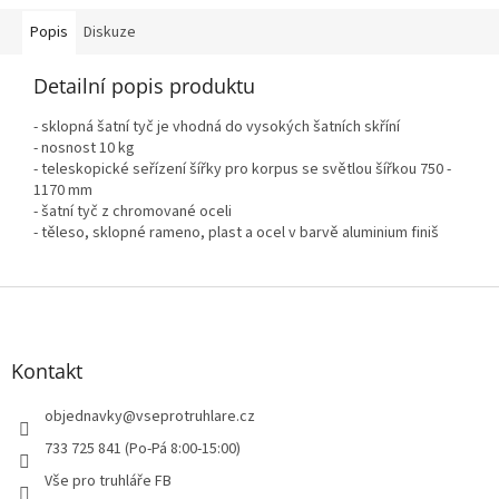
Popis
Diskuze
Detailní popis produktu
- sklopná šatní tyč je vhodná do vysokých šatních skříní
- nosnost 10 kg
- teleskopické seřízení šířky pro korpus se světlou šířkou 750 -
1170 mm
- šatní tyč z chromované oceli
- těleso, sklopné rameno, plast a ocel v barvě aluminium finiš
Z
á
p
a
Kontakt
t
í
objednavky
@
vseprotruhlare.cz
733 725 841 (Po-Pá 8:00-15:00)
Vše pro truhláře FB