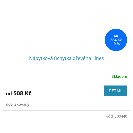
od
564 Kč
–9 %
Nábytková úchytka dřevěná Lines
Skladem
DETAIL
508 Kč
od
dub lakovaný
Kód:
500440