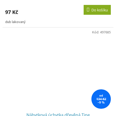
Do košíku
97 Kč
dub lakovaný
Kód:
497685
od
134 Kč
–9 %
Nábytková úchytka dřevěná Tine