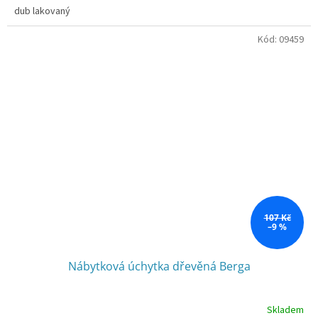
dub lakovaný
Kód:
09459
107 Kč
–9 %
Nábytková úchytka dřevěná Berga
Skladem