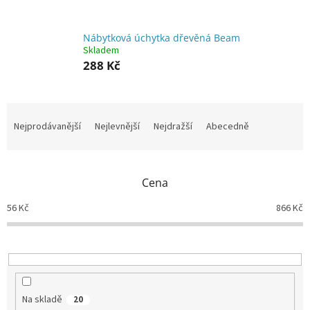
Nábytková úchytka dřevěná Beam
Skladem
288 Kč
Ř
a
Nejprodávanější
Nejlevnější
Nejdražší
Abecedně
z
e
n
Cena
í
p
56
Kč
866
Kč
r
o
d
u
k
t
Na skladě
20
ů