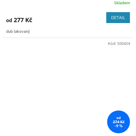
Skladem
DETAIL
277 Kč
od
dub lakovaný
Kód:
500434
od
274 Kč
–9 %