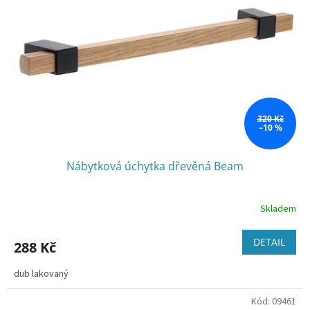
320 Kč
–10 %
Nábytková úchytka dřevěná Beam
Skladem
DETAIL
288 Kč
dub lakovaný
Kód:
09461