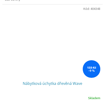
Kód:
404348
133 Kč
–9 %
Nábytková úchytka dřevěná Wave
Skladem
Průměrné
hodnocení