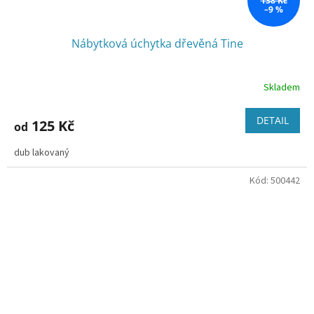
138 Kč
–9 %
Nábytková úchytka dřevěná Tine
Skladem
Průměrné
hodnocení
produktu
DETAIL
125 Kč
od
je
3,2
dub lakovaný
z
5
Kód:
500442
hvězdiček.