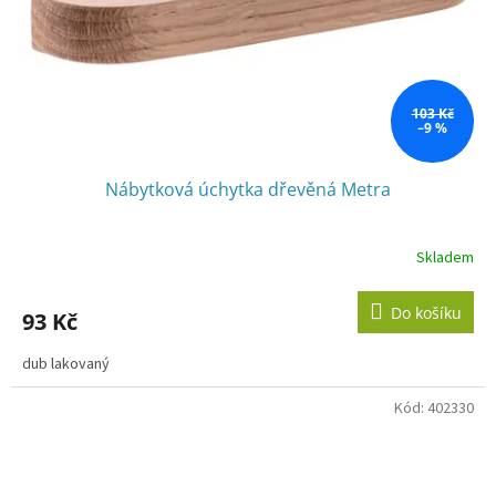
103 Kč
–9 %
Nábytková úchytka dřevěná Metra
Skladem
Do košíku
93 Kč
dub lakovaný
Kód:
402330