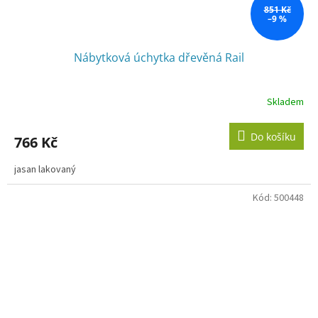
851 Kč
–9 %
Nábytková úchytka dřevěná Rail
Skladem
Do košíku
766 Kč
jasan lakovaný
Kód:
500448