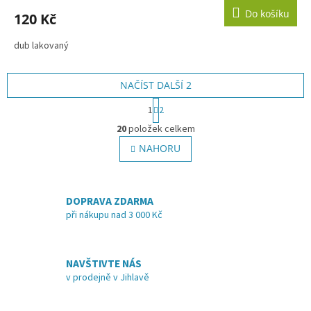
produktu
Do košíku
120 Kč
je
3,7
dub lakovaný
z
5
hvězdiček.
NAČÍST DALŠÍ 2
S
1
2
t
O
r
20
položek celkem
v
á
l
NAHORU
n
á
k
o
d
v
a
á
DOPRAVA ZDARMA
c
n
í
při nákupu nad 3 000 Kč
í
p
r
v
NAVŠTIVTE NÁS
k
v prodejně v Jihlavě
y
v
ý