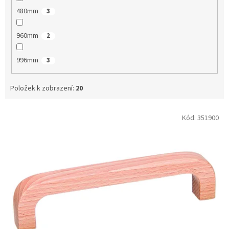
480mm
3
960mm
2
996mm
3
Položek k zobrazení:
20
V
Kód:
351900
ý
p
i
s
p
r
o
d
u
k