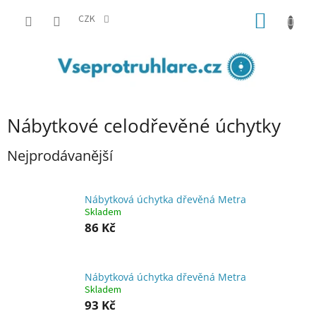
Přejít
NÁKUP
na
CZK
obsah
KOŠÍK
Nábytkové celodřevěné úchytky
Nejprodávanější
Nábytková úchytka dřevěná Metra
Skladem
86 Kč
Nábytková úchytka dřevěná Metra
Skladem
93 Kč