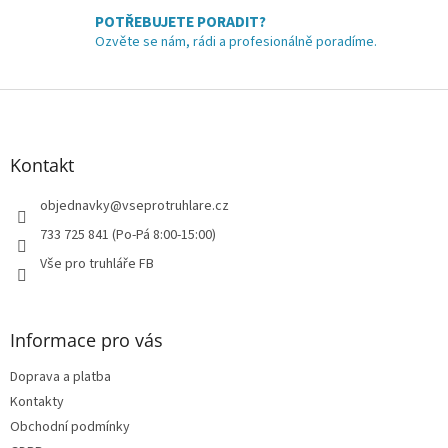
p
POTŘEBUJETE PORADIT?
i
Ozvěte se nám, rádi a profesionálně poradíme.
s
u
Z
á
p
a
Kontakt
t
í
objednavky
@
vseprotruhlare.cz
733 725 841 (Po-Pá 8:00-15:00)
Vše pro truhláře FB
Informace pro vás
Doprava a platba
Kontakty
Obchodní podmínky