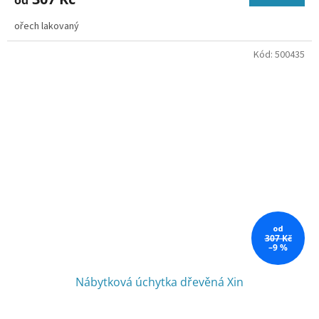
od
ořech lakovaný
Kód:
500435
od
307 Kč
–9 %
Nábytková úchytka dřevěná Xin