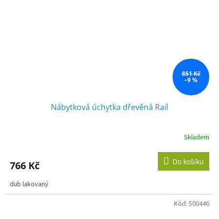
851 Kč
–9 %
Nábytková úchytka dřevěná Rail
Skladem
Do košíku
766 Kč
dub lakovaný
Kód:
500446