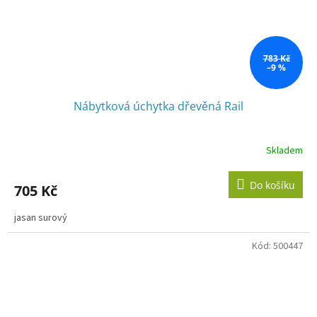
783 Kč
–9 %
Nábytková úchytka dřevěná Rail
Skladem
Do košíku
705 Kč
jasan surový
Kód:
500447