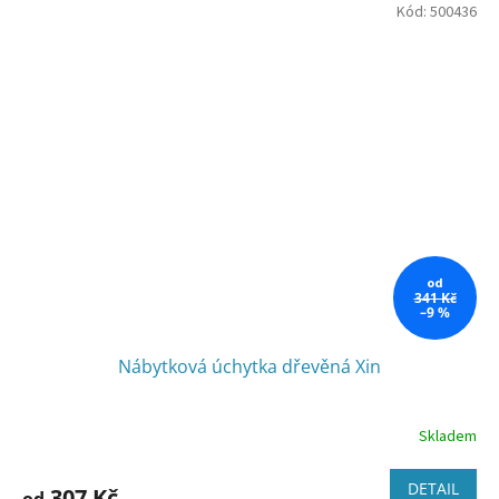
Kód:
500436
od
341 Kč
–9 %
Nábytková úchytka dřevěná Xin
Skladem
DETAIL
307 Kč