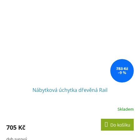
783 Kč
–9 %
Nábytková úchytka dřevěná Rail
Skladem
Do košíku
705 Kč
dub surový