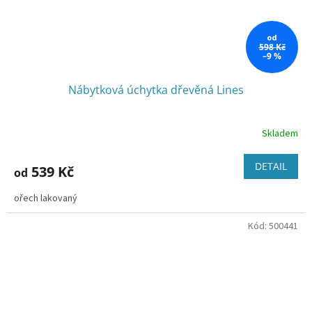
od
598 Kč
–9 %
Nábytková úchytka dřevěná Lines
Skladem
DETAIL
539 Kč
od
ořech lakovaný
Kód:
500441