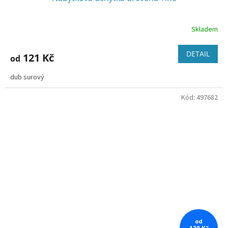
Skladem
DETAIL
121 Kč
od
dub surový
Kód:
497682
od