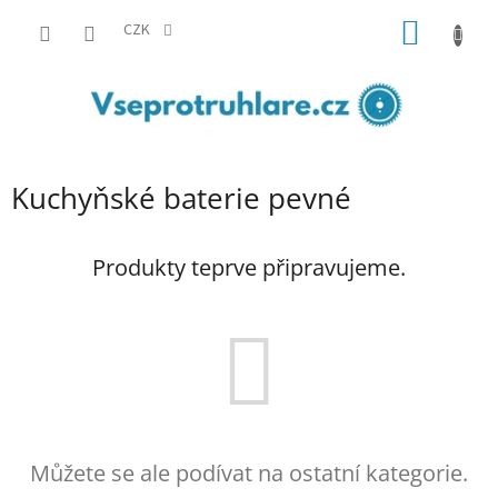
Přejít
NÁKUP
na
CZK
obsah
KOŠÍK
Kuchyňské baterie pevné
Produkty teprve připravujeme.
Můžete se ale podívat na ostatní kategorie.