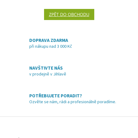
ZPĚT DO OBCHODU
DOPRAVA ZDARMA
při nákupu nad 3 000 Kč
NAVŠTIVTE NÁS
v prodejně v Jihlavě
POTŘEBUJETE PORADIT?
Ozvěte se nám, rádi a profesionálně poradíme.
Z
á
p