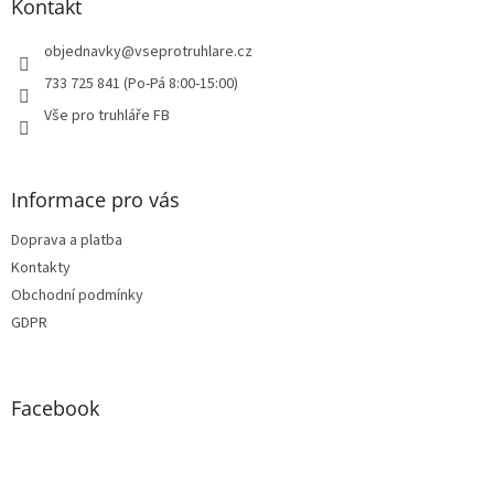
a
Kontakt
t
í
objednavky
@
vseprotruhlare.cz
733 725 841 (Po-Pá 8:00-15:00)
Vše pro truhláře FB
Informace pro vás
Doprava a platba
Kontakty
Obchodní podmínky
GDPR
Facebook