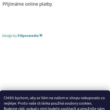
Přijímáme online platby
Design by
Filipesmedia
🧡
Chtěli bychom, aby se Vám na našem e-shopu nakupovalo co
nejlépe. Proto naše stránka používá soubory cookies.
Lekva nábytek
ubytování pod Pálavou
kování Tulip
Budeme rádi, pokud s nimi budete souhlasit a umožníte nám
úchytky Gamet
úchytky Siro
Blum - perfecting motion