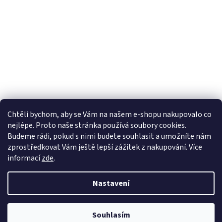
Chtěli bychom, aby se Vám na našem e-shopu nakupovalo co
nejlépe. Proto naše stránka používá soubory cookies.
Lekva nábytek
ubytování pod Pálavou
kování Tulip
Budeme rádi, pokud s nimi budete souhlasit a umožníte nám
úchytky Gamet
úchytky Siro
Blum - perfecting motion
zprostředkovat Vám ještě lepší zážitek z nakupování.
Více
informací
zde
.
Nastavení
Vytvořil Shoptet
Souhlasím
Copyright 2026
Vše pro truhláře.cz
. Všechna práva vyhrazena.