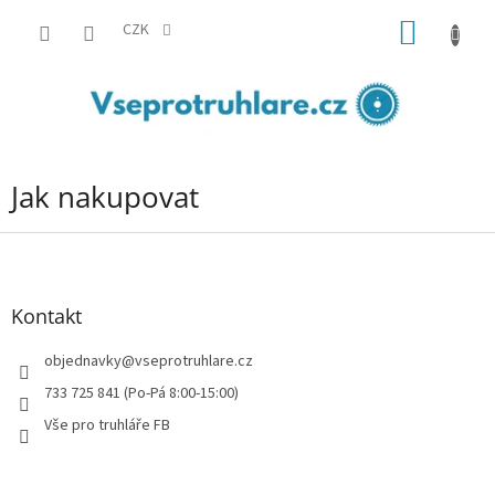
Přejít
NÁKUP
na
CZK
obsah
KOŠÍK
Jak nakupovat
Z
á
p
a
Kontakt
t
í
objednavky
@
vseprotruhlare.cz
733 725 841 (Po-Pá 8:00-15:00)
Vše pro truhláře FB