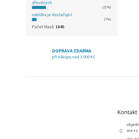
dřevěných
(21%)
nabídka je dostačující
(7%)
Počet hlasů:
1645
DOPRAVA ZDARMA
při nákupu nad 3 000 Kč
Z
á
p
a
t
Kontakt
í
objed
are.cz