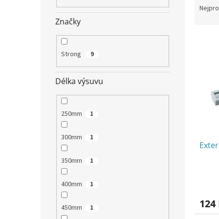
n
a
Nejpro
e
z
Značky
l
e
V
n
ý
í
Strong
9
p
p
i
r
s
Délka výsuvu
o
p
d
r
u
o
k
250mm
1
d
t
u
ů
300mm
1
Exter
k
t
350mm
1
ů
400mm
1
124
450mm
1