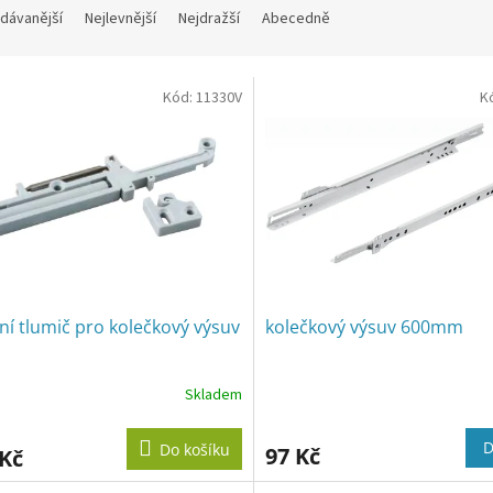
dávanější
Nejlevnější
Nejdražší
Abecedně
Kód:
11330V
K
ní tlumič pro kolečkový výsuv
kolečkový výsuv 600mm
Skladem
D
Do košíku
97 Kč
 Kč