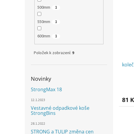
500mm
1
550mm
1
600mm
1
Položek k zobrazení:
9
kole
Novinky
StrongMax 18
81 K
12.1.2023
Vestavné odpadkové koše
StrongBins
28.1.2022
STRONG a TULIP změna cen