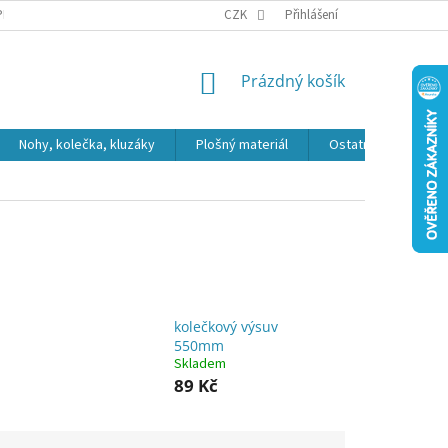
PR
CZK
Přihlášení
NÁKUPNÍ
Prázdný košík
KOŠÍK
Nohy, kolečka, kluzáky
Plošný materiál
Ostatní
Výpro
kolečkový výsuv
550mm
Skladem
89 Kč