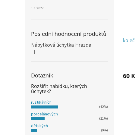
1.1.2022
Poslední hodnocení produktů
kole
Nábytková úchytka Hrazda
|
Hodnocení produktu je 5 z 5 hvězdiček.
Dotazník
60 K
Rozšířit nabídku, kterých
úchytek?
rustikálních
(42%)
porcelánových
(21%)
dětských
(9%)