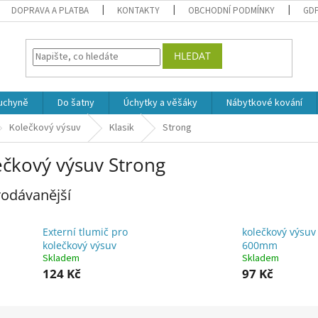
DOPRAVA A PLATBA
KONTAKTY
OBCHODNÍ PODMÍNKY
GD
HLEDAT
uchyně
Do šatny
Úchytky a věšáky
Nábytkové kování
Kolečkový výsuv
Klasik
Strong
ečkový výsuv Strong
odávanější
Externí tlumič pro
kolečkový výsuv
kolečkový výsuv
600mm
Skladem
Skladem
124 Kč
97 Kč