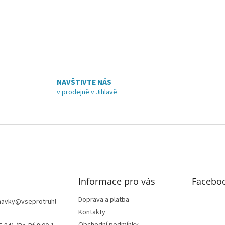
p
r
v
k
y
v
ý
p
i
NAVŠTIVTE NÁS
s
v prodejně v Jihlavě
u
Informace pro vás
Facebo
Doprava a platba
navky
@
vseprotruhl
Kontakty
Obchodní podmínky