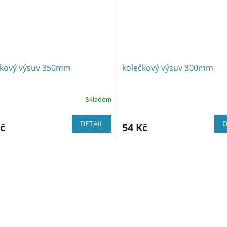
čkový výsuv 350mm
kolečkový výsuv 300mm
Skladem
DETAIL
D
č
54 Kč
O
v
l
á
d
a
c
í