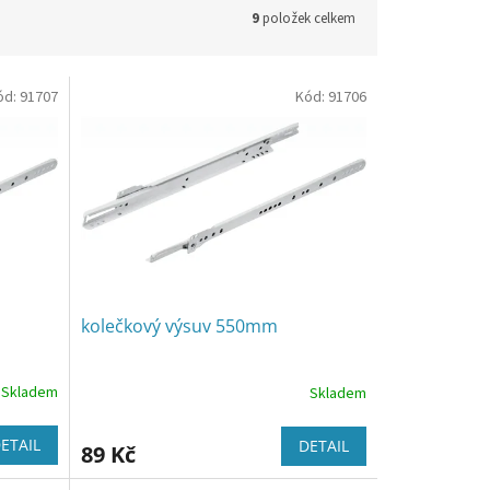
9
položek celkem
ód:
91707
Kód:
91706
kolečkový výsuv 550mm
Skladem
Skladem
ETAIL
DETAIL
89 Kč