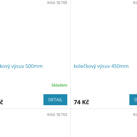
Kód:
91705
K
čkový výsuv 500mm
kolečkový výsuv 450mm
Skladem
DETAIL
D
č
74 Kč
Kód:
91702
K